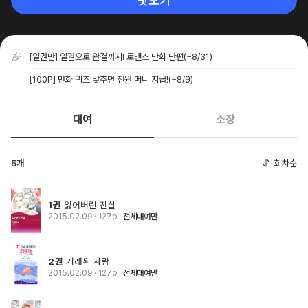
맛보기
[일권만] 일권으로 완결까지! 로맨스 만화 단편
(~8/31)
[100P] 만화 퀴즈 맞추면 전원 머니 지급!
(~8/9)
대여
소장
5개
회차순
1권
잃어버린 진실
2015.02.09
· 127p
전체대여만
2권
거래된 사랑
2015.02.09
· 127p
전체대여만