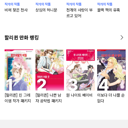
작가의 작품
작가의 작품
작가의 작품
작가의 작품
비에 젖은 천사
상심의 허니문
천개의 사랑이 부
블랙 잭의 유혹
르고 있어
할리퀸 만화 랭킹
[할리퀸] 린 그레
[할리퀸] 나쁜 남
원 나이트 베이비
이보다 더 나쁠 순
이엄 작가 패키지
자 공략법 패키지
없다