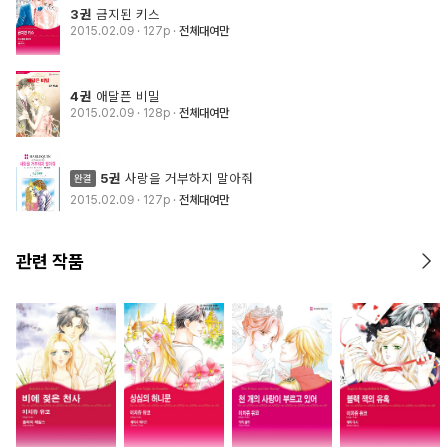
3권
금지된 키스
2015.02.09
· 127p
전체대여만
4권
애달픈 비밀
2015.02.09
· 128p
전체대여만
5권
사랑을 거부하지 말아줘
2015.02.09
· 127p
전체대여만
관련 작품