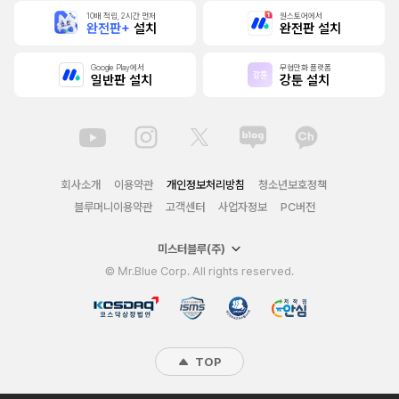
10배 적립, 2시간 먼저
원스토어에서
완전판+
설치
완전판 설치
Google Play에서
무협만화 플랫폼
일반판 설치
강툰 설치
회사소개
이용약관
개인정보처리방침
청소년보호정책
블루머니이용약관
고객센터
사업자정보
PC버전
미스터블루(주)
© Mr.Blue Corp. All rights reserved.
TOP