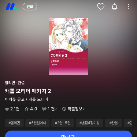
만화
할리퀸 · 완결
캐롤 모티머 패키지 2
이치쥬 유코 / 캐롤 모티머
2.1천
4.0
1 건
작품정보
#할리퀸
#5천원이하
#2권~5권
#별점4점이상
#완결
#단행