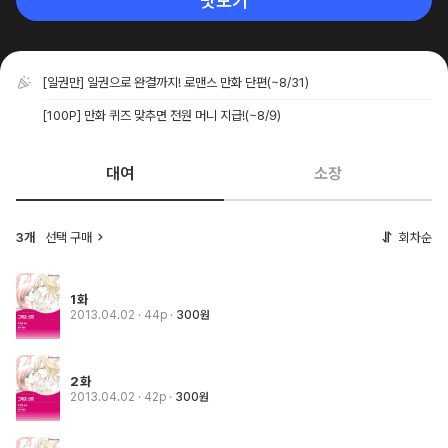
맛보기
[일권만] 일권으로 완결까지! 로맨스 만화 단편
(~8/31)
[100P] 만화 퀴즈 맞추면 전원 머니 지급!
(~8/9)
대여
소장
3개
선택 구매
회차순
1화
2013.04.02
· 44p
300원
2화
2013.04.02
· 42p
300원