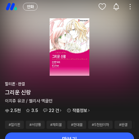
만화
할리퀸 · 완결
그리운 신랑
이치쥬 유코 / 멜리사 맥클런
2.5천
3.5
22 건
작품정보
#할리퀸
#서양풍
#재회물
#현대물
#5천원이하
#완결