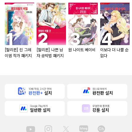
[할리퀸] 린 그레
[할리퀸] 나쁜 남
원 나이트 베이비
이보다 더 나쁠 순
이엄 작가 패키지
자 공략법 패키지
없다
10배 적립, 2시간 먼저
원스토어에서
완전판+
설치
완전판 설치
Google Play에서
무협만화 플랫폼
일반판 설치
강툰 설치