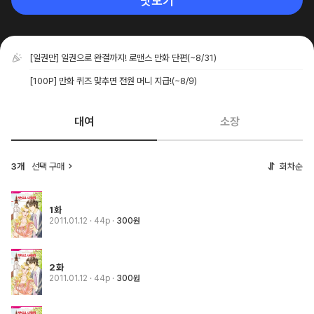
맛보기
[일권만] 일권으로 완결까지! 로맨스 만화 단편
(~8/31)
[100P] 만화 퀴즈 맞추면 전원 머니 지급!
(~8/9)
대여
소장
3개
선택 구매
회차순
1화
2011.01.12
· 44p
300원
2화
2011.01.12
· 44p
300원