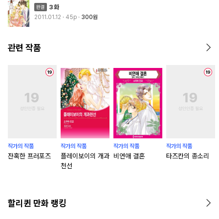
3화
2011.01.12
· 45p
300원
관련 작품
작가의 작품
작가의 작품
작가의 작품
작가의 작품
잔혹한 프러포즈
플레이보이의 개과
비연애 결혼
타즈칸의 종소리
천선
할리퀸 만화 랭킹