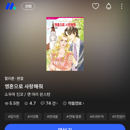
만화
할리퀸 · 완결
영혼으로 사랑해줘
소우마 진코 / 앤 마리 윈스턴
5.5천
4.7
74 건
작품정보
#할리퀸
#서양풍
#현대물
#연애/결혼
#트라우마
#5천원이하