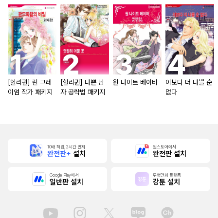
[할리퀸] 린 그레
[할리퀸] 나쁜 남
원 나이트 베이비
이보다 더 나쁠 순
이엄 작가 패키지
자 공략법 패키지
없다
10배 적립, 2시간 먼저
원스토어에서
완전판+
설치
완전판 설치
Google Play에서
무협만화 플랫폼
일반판 설치
강툰 설치