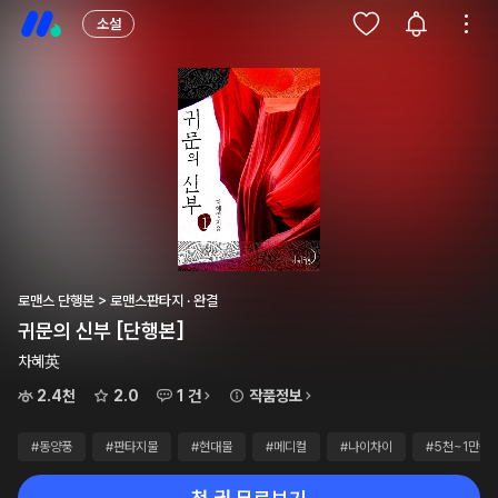
소설
로맨스 단행본 > 로맨스판타지 · 완결
귀문의 신부 [단행본]
차혜英
2.4천
2.0
1 건
작품정보
#동양풍
#판타지물
#현대물
#메디컬
#나이차이
#5천~1만원