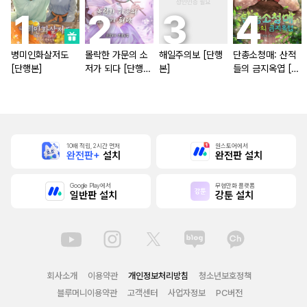
병미인화살저도
몰락한 가문의 소
해일주의보 [단행
단총소청매: 산적
[단행본]
저가 되다 [단행
본]
들의 금지옥엽 [단
본]
행본]
10배 적립, 2시간 먼저
원스토어에서
완전판+
설치
완전판 설치
Google Play에서
무협만화 플랫폼
일반판 설치
강툰 설치
회사소개
이용약관
개인정보처리방침
청소년보호정책
블루머니이용약관
고객센터
사업자정보
PC버전