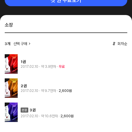
첫 권 무료보기
소장
3개
선택 구매
회차순
1권
2017.02.10
· 약 3.9만자
무료
2권
2017.02.10
· 약 9.7만자
2,600원
3권
2017.02.10
· 약 10.6만자
2,600원