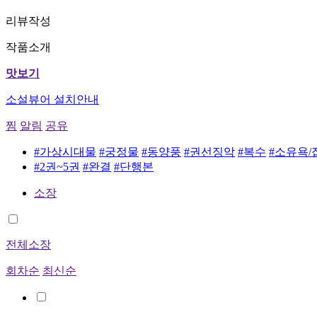
리뷰작성
작품소개
맛보기
소설뷰어 설치안내
찜
알림
공유
#가상시대물
#궁정물
#동양풍
#권선징악
#복수
#소유욕/
#2권~5권
#완결
#단행본
소장
전체소장
회차순
최신순