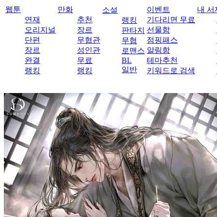
웹툰
만화
이벤트
내 서
소설
연재
추천
기다리면 무료
랭킹
오리지널
장르
선물함
판타지
단편
무협관
점핑패스
무협
장르
성인관
알림함
로맨스
완결
무료
BL
테마추천
일반
랭킹
랭킹
키워드로 검색