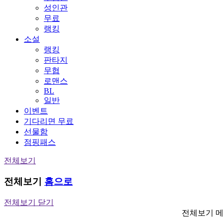
성인관
무료
랭킹
소설
랭킹
판타지
무협
로맨스
BL
일반
이벤트
기다리면 무료
선물함
점핑패스
전체보기
전체보기
홈으로
전체보기 닫기
전체보기 