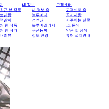
재
내 정보
고객센터
최근 본 작품
내 정보 홈
고객센터 홈
보관함
블루머니
공지사항
책갈피
정액권
자주하는 질문
찜 한 작품
블루마일리지
1:1 문의
찜 한 작가
쿠폰등록
약관 및 정책
내리뷰
정보 변경
뷰어 설치안내