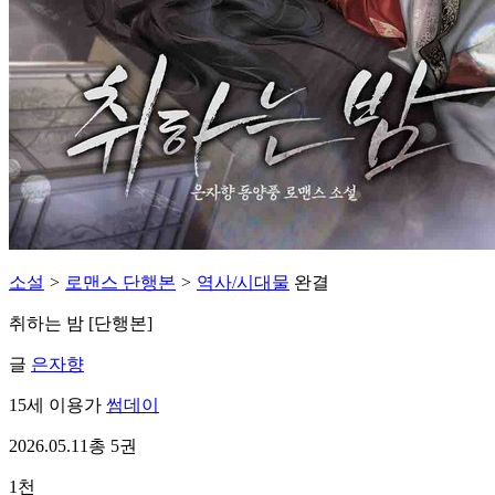
소설
>
로맨스 단행본
>
역사/시대물
완결
취하는 밤 [단행본]
글
은자향
15세 이용가
썸데이
2026.05.11
총 5권
1천