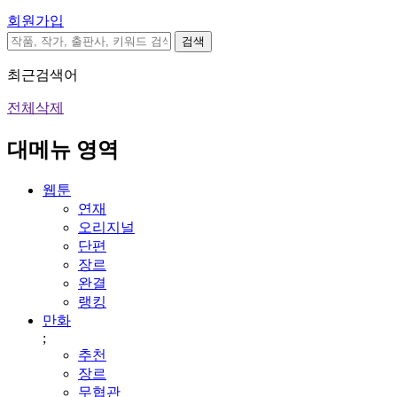
회원가입
검색
최근검색어
전체삭제
대메뉴 영역
웹툰
연재
오리지널
단편
장르
완결
랭킹
만화
;
추천
장르
무협관