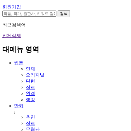
회원가입
검색
최근검색어
전체삭제
대메뉴 영역
웹툰
연재
오리지널
단편
장르
완결
랭킹
만화
;
추천
장르
무협관