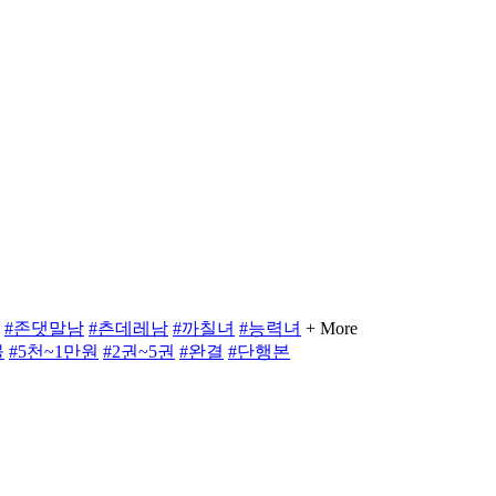
#존댓말남
#츤데레남
#까칠녀
#능력녀
+ More
물
#5천~1만원
#2권~5권
#완결
#단행본