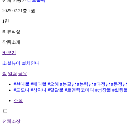
전체 이용가
러브홀릭
2025.07.21
총 2권
1천
리뷰작성
작품소개
맛보기
소설뷰어 설치안내
찜
알림
공유
#현대물
#메디컬
#오해
#능글남
#능력남
#다정남
#동정남
#도도녀
#상처녀
#달달물
#로맨틱코미디
#성장물
#힐링
소장
전체소장