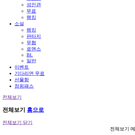
성인관
무료
랭킹
소설
랭킹
판타지
무협
로맨스
BL
일반
이벤트
기다리면 무료
선물함
점핑패스
전체보기
전체보기
홈으로
전체보기 닫기
전체보기 