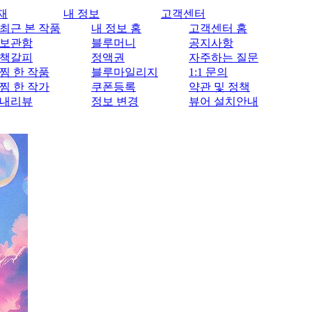
재
내 정보
고객센터
최근 본 작품
내 정보 홈
고객센터 홈
보관함
블루머니
공지사항
책갈피
정액권
자주하는 질문
찜 한 작품
블루마일리지
1:1 문의
찜 한 작가
쿠폰등록
약관 및 정책
내리뷰
정보 변경
뷰어 설치안내