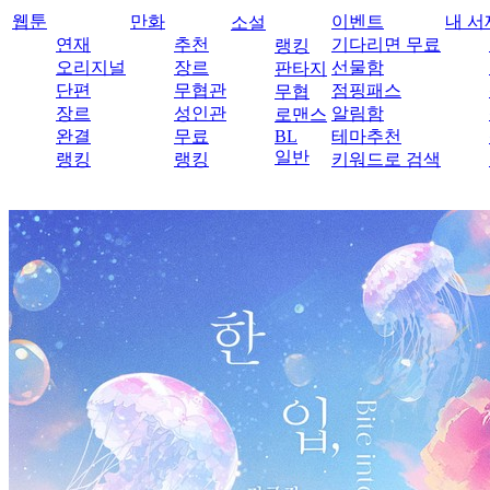
웹툰
만화
이벤트
내 서
소설
연재
추천
기다리면 무료
랭킹
오리지널
장르
선물함
판타지
단편
무협관
점핑패스
무협
장르
성인관
알림함
로맨스
완결
무료
BL
테마추천
일반
랭킹
랭킹
키워드로 검색