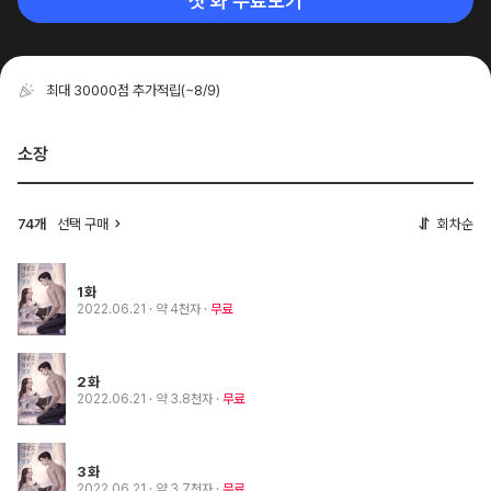
첫 화 무료보기
최대 30000점 추가적립
(~8/9)
소장
74개
선택 구매
회차순
1화
2022.06.21
· 약 4천자
무료
2화
2022.06.21
· 약 3.8천자
무료
3화
2022.06.21
· 약 3.7천자
무료