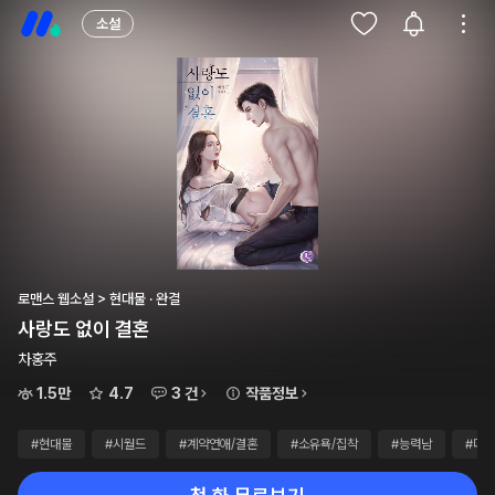
소설
로맨스 웹소설 > 현대물 · 완결
사랑도 없이 결혼
차홍주
1.5만
4.7
3 건
작품정보
#현대물
#시월드
#계약연애/결혼
#소유욕/집착
#능력남
#다