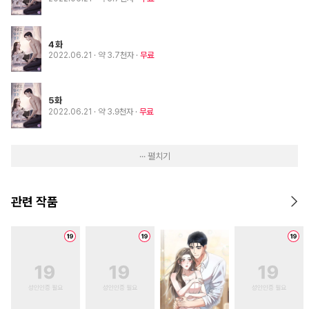
4화
2022.06.21
· 약 3.7천자
무료
5화
2022.06.21
· 약 3.9천자
무료
··· 펼치기
관련 작품