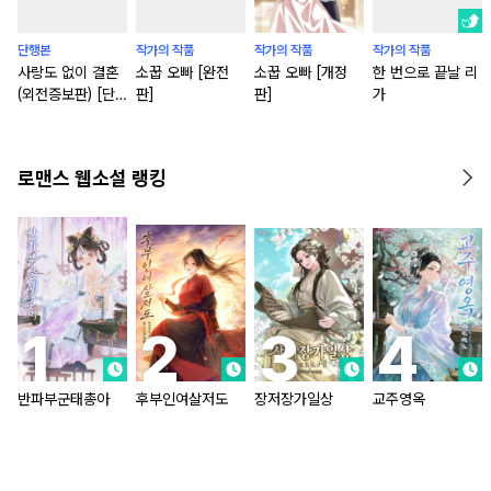
단행본
작가의 작품
작가의 작품
작가의 작품
사랑도 없이 결혼
소꿉 오빠 [완전
소꿉 오빠 [개정
한 번으로 끝날 리
(외전증보판) [단
판]
판]
가
행본]
로맨스 웹소설 랭킹
반파부군태총아
후부인여살저도
장저장가일상
교주영옥