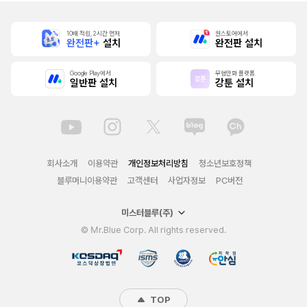
10배 적립, 2시간 먼저
원스토어에서
완전판+
설치
완전판 설치
Google Play에서
무협만화 플랫폼
일반판 설치
강툰 설치
회사소개
이용약관
개인정보처리방침
청소년보호정책
블루머니이용약관
고객센터
사업자정보
PC버전
미스터블루(주)
© Mr.Blue Corp. All rights reserved.
TOP