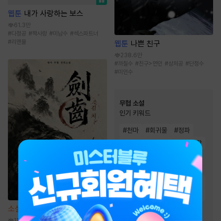
웹툰
내가 사랑하는 보스
61.3만
#
다정공
#
짝사랑
#
미남수
#
섹스파트너
#
리맨물
웹툰
나쁜 친구
238.6만
#
까칠수
#
친구>연인
#
상처공
#
단정수
#
미인수
무협 소설
인기 키워드
#
천마
#
회귀물
#
정파
#
통쾌함
#
비장함
#
유쾌함
#
검객/무사
#
마교
#
차원이동물
#
천하제일인
#
환생물
#
고독함
#
생존물
#
복수물
#
잔잔함
#
성장물
#
사이다물
#
귀환물
소설
검치
#
빙의물
#
먼치킨
11.8만