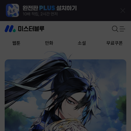
웹툰
만화
소설
무료쿠폰