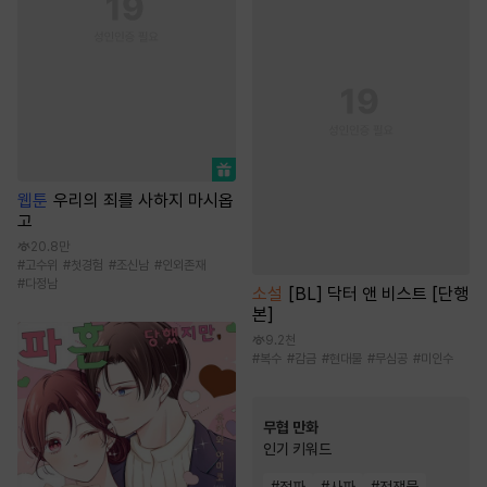
웹툰
우리의 죄를 사하지 마시옵
고
20.8만
#
고수위
#
첫경험
#
조신남
#
인외존재
#
다정남
소설
[BL] 닥터 앤 비스트 [단행
본]
9.2천
#
복수
#
감금
#
현대물
#
무심공
#
미인수
무협 만화
인기 키워드