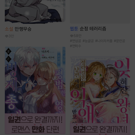
웹툰
순정 테러리즘
소설
만행무승
58만
3만
#
연상공
#
능글공
#
나이차커플
#
문란공
#
연하수