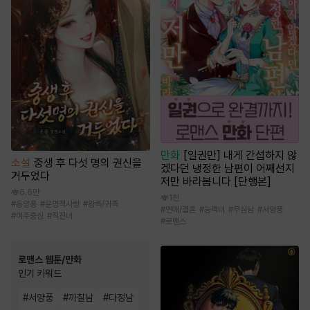
만화
[일권만] 내게 간섭하지 않
소설
중생 후 다섯 명의 권신을
겠다던 냉정한 남편이 어째선지
거두었다
저만 바라봅니다 [단행본]
6.6만
1천
#
동양풍
#
운명적사랑
#
왕족/귀족
#
연애/결혼
#
능력녀
#
무심남
#
서양풍
#
여주중심
#
직진녀
#
로맨스
로맨스 웹툰/만화
인기 키워드
#
서양풍
#
까칠남
#
다정남