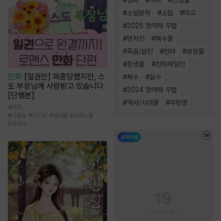
#
정파
#
사파
#
전쟁물
#
소설원작
#
소림
#
마교
#
2025 정액제 무협
#
먼치킨
#
복수물
#
죽음/살인
#
천마
#
성장물
#
환생물
#
천하제일인
만화
[일권만] 파혼당했지만, 스
#
복수
#
살수
도 부장님께 사랑받고 있습니다
#
2024 정액제 무협
[단행본]
#
역사/시대물
#
무림맹
1천
#
우정
#
다정남
#
직진남
#
현대물
#
오피스물
#
상처녀