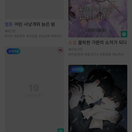
웹툰
어린 사냥개와 늙은 범
6.1만
#
거유
#
능력수
#
서양풍
#
초능력
#
떡대수
소설
몰락한 가문의 소저가 되다
59.2만
#
전생/환생
#
걸크러시
#
동양풍
#
능력녀