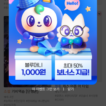
#
성장물
#
전통무협
#
비장함
#
먼치킨
#
통쾌함
웹툰
원스 어폰 어 타임
이 이벤트 그만 보기
닫기
소설
기비역습 [단행본]
271.6만
#
로맨스
#
판타지/SF
#
모솔녀
#
서양풍
8.3천
#
드라마
#
능력녀
#
권선징악
#
츤데레남
#
나쁜남자
#
왕족/귀족