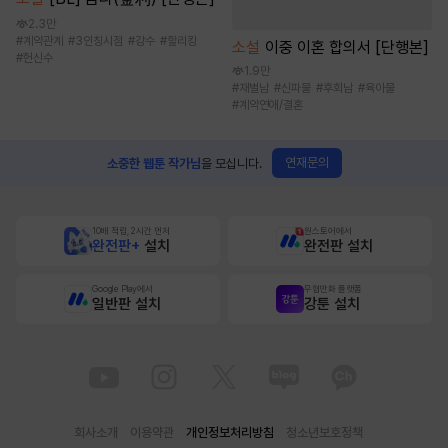
2.3만
#
계약관계
#
3인칭시점
#
강수
#
할리킹
소설
이중 이혼 합의서 [단행본]
#
헌신수
1.9만
#
재벌남
#
신파물
#
후회남
#
육아물
#
계약연애/결혼
연재문의
소중한 웹툰 작가님
을 모십니다.
10배 적립, 2시간 먼저
원스토어에서
완전판+
설치
완전판 설치
Google Play에서
무협만화 플랫폼
일반판 설치
강툰 설치
회사소개
이용약관
개인정보처리방침
청소년보호정책