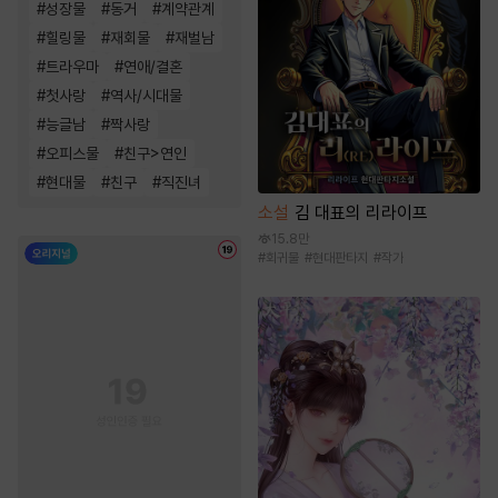
#
성장물
#
동거
#
계약관계
#
힐링물
#
재회물
#
재벌남
#
트라우마
#
연애/결혼
#
첫사랑
#
역사/시대물
#
능글남
#
짝사랑
#
오피스물
#
친구>연인
#
현대물
#
친구
#
직진녀
소설
김 대표의 리라이프
15.8만
#
회귀물
#
현대판타지
#
작가