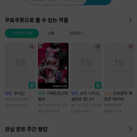
무료쿠폰으로 볼 수 있는 작품
기다리면 무료
선물
점핑패스
웹툰
부식인
만화
어쌔신&신데
웹툰
쓰리 나이츠,
소설
언로맨틱 페
렐라
실제로 합니다
로몬 테라피
92.8만
임애주
17.9만
나츠노 유조
1.3만
고토 / 두나래
1천
망랑독
12시간마다 무료
6시간마다 무료
1일마다 무료
1일마다 무료
관심 장르 주간 랭킹