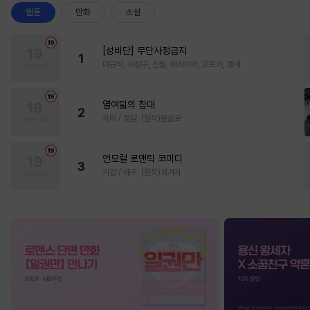
웹툰
만화
소설
[성비단] 무단사정금지
1
마규식, 피상구, 진월, 테리야끼, 오프카, 뚱개
열여덟의 침대
2
자태 / 청담, (원작)문슬로
언모럴 로맨틱 코미디
3
가감 / 쌔우, (원작)곽겨자