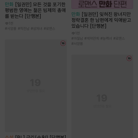
만화
[일권만] 모든 것을 포기한
평범한 영애는 젊은 빙제의 총애
만화
[일권만] 잊혀진 왕녀지만
를 받는다 [단행본]
정략결혼 한 남편에게 익애받고
1천
있습니다 [단행본]
#
서양풍
#
직진남
#
상처녀
#
로맨스
1천
#
까칠남
#
계약관계
#
능력녀
#
로맨스
#
서양풍
소설
[BL] 금리(金利) [단행본]