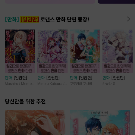
[만화]
[일권만]
로맨스 만화 단편 등장!
만화
[일권만] 실
만화
[일권만] 기
만화
[일권만] 내
만화
[일권만] 죽
례지만 약혼자님,
억상실 악역 영애
게 간섭하지 않겠
을 뻔한 늑대가 운
Mashiro / Memeko
Minoru Katsura / Mizune
쿠로카와 쿠사비
카놀라 유
당신의 눈은 장식
는 공략 대상인 얀
다던 냉정한 남편
명의 짝이 되기까
인가요? [단행본]
데레 의붓 오라버
이 어째선지 저만
지 [단행본]
당신만을 위한 추천
니에게서 도망칠
바라봅니다 [단행
수가 없다 [단행
본]
본]