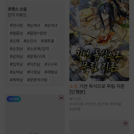
로맨스 소설
인기 키워드
#
첫사랑
#
능력녀
#
상처녀
#
절륜남
#
몸정>맘정
#
오해
#
순진녀
#
재회물
#
순정남
#
소유욕/집착
#
상처남
#
왕족/귀족
#
집착남
#
직진남
#
고수위
#
능력남
#
다정남
#
재벌남
#
계략남
#
운명적사랑
소설
기연 독식으로 무림 지존
[단행본]
1.3만
#
사이다물
#
먼치킨
#
신무협
#
빙의물
#
성장물