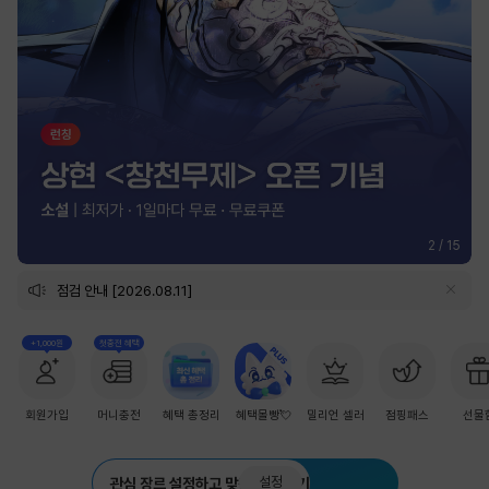
2
/
15
점검 안내 [2026.08.11]
+1,000원
첫충전 혜택
회원가입
머니충전
혜택 총정리
혜택몰빵💘
밀리언 셀러
점핑패스
선물
설정
관심 장르 설정하고 맞춤 추천 받기