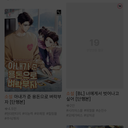
소설
[BL] 너에게서 벗어나고
소설
아내가 준 용돈으로 벼락부
싶어 [단행본]
자 [단행본]
2만
4.5만
#
시리어스물
#
애절물
#
순진수
#
현대판타지
#
이능력
#
유쾌함
#
힐링물
#
오메가버스
#
상처공
#
주식/투자