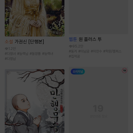
웹툰
원 플러스 투
소설
가권신 [단행본]
95.2만
1.2만
#
동거
#
미남공
#
미인수
#
학원/캠퍼스
#
다정녀
#
능력남
#
동양풍
#
능력녀
#
집착공
#
다정남