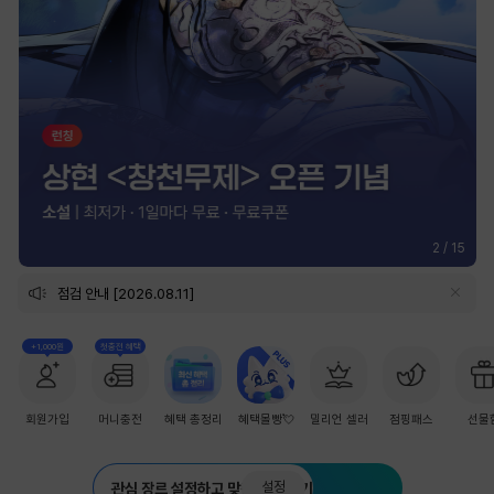
2
/
15
점검 안내 [2026.08.11]
+1,000원
첫충전 혜택
회원가입
머니충전
혜택 총정리
혜택몰빵💘
밀리언 셀러
점핑패스
선물
설정
관심 장르 설정하고 맞춤 추천 받기