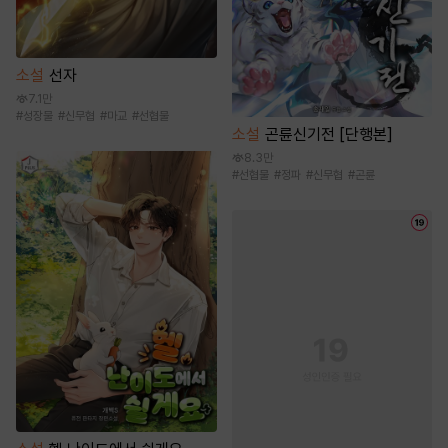
소설
선자
7.1만
#
성장물
#
신무협
#
마교
#
선협물
소설
곤륜신기전 [단행본]
8.3만
#
선협물
#
정파
#
신무협
#
곤륜