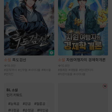
소설
흑도검선
소설
차원여행자의 경제학개론
19.9만
10.8만
#
검객/무사
#
신무협
#
사이다물
#
복수물
#
통쾌함
#
재벌물
#
현대판타지
#
먼치킨
#
차원이동물
#
사이다물
BL 소설
인기 키워드
#
능욕공
#
강공
#
절륜공
#
다정공
#
순정공
#
미인공