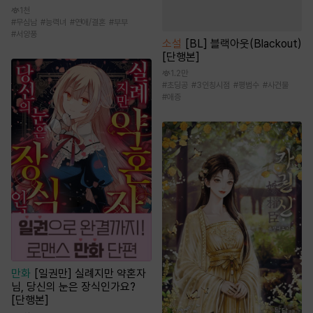
1천
#
무심남
#
능력녀
#
연애/결혼
#
부부
#
서양풍
소설
[BL] 블랙아웃(Blackout)
[단행본]
1.2만
#
초딩공
#
3인칭시점
#
평범수
#
사건물
#
애증
만화
[일권만] 실례지만 약혼자
님, 당신의 눈은 장식인가요?
[단행본]