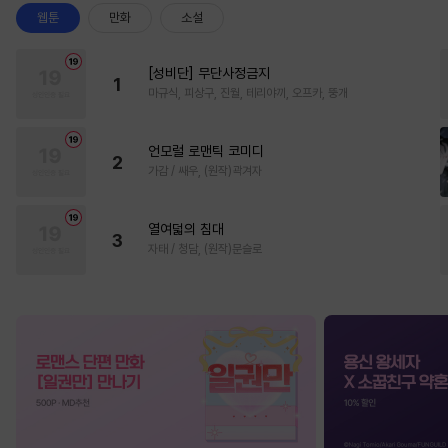
웹툰
만화
소설
[성비단] 무단사정금지
1
마규식, 피상구, 진월, 테리야끼, 오프카, 뚱개
언모럴 로맨틱 코미디
2
가감 / 쌔우, (원작)곽겨자
열여덟의 침대
3
자태 / 청담, (원작)문슬로