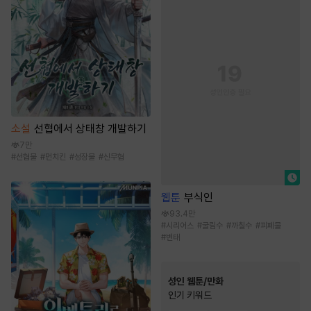
소설
선협에서 상태창 개발하기
7만
#
선협물
#
먼치킨
#
성장물
#
신무협
웹툰
부식인
93.4만
#
시리어스
#
굴림수
#
까칠수
#
피폐물
#
변태
성인 웹툰/만화
인기 키워드