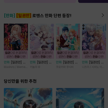
[만화]
[일권만]
로맨스 만화 단편 등장!
만화
[일권만] 실
만화
[일권만] 죽
만화
[일권만] 내
만화
[일권만] 모
례지만 약혼자님,
을 뻔한 늑대가 운
게 간섭하지 않겠
든 것을 포기한 평
Mashiro / Memeko
카놀라 유
쿠로카와 쿠사비
나츠미 / 시바노 이즈미
당신의 눈은 장식
명의 짝이 되기까
다던 냉정한 남편
범한 영애는 젊은
인가요? [단행본]
지 [단행본]
이 어째선지 저만
빙제의 총애를 받
당신만을 위한 추천
바라봅니다 [단행
는다 [단행본]
본]