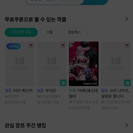
무료쿠폰으로 볼 수 있는 작품
기다리면 무료
선물
점핑패스
웹툰
러브 메신저
웹툰
부식인
만화
어쌔신&신데
웹툰
쓰리 나이츠,
렐라
실제로 합니다
28만
딱
93.4만
임애주
17.9만
나츠노 유조
1.7만
고토 / 두나래
8시간마다 무료
12시간마다 무료
6시간마다 무료
1일마다 무료
관심 장르 주간 랭킹