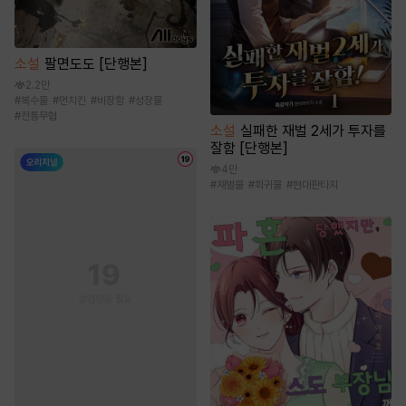
소설
팔면도도 [단행본]
2.2만
#
복수물
#
먼치킨
#
비장함
#
성장물
#
전통무협
소설
실패한 재벌 2세가 투자를
잘함 [단행본]
4만
#
재벌물
#
회귀물
#
현대판타지