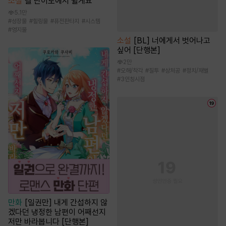
소설
헬 난이도에서 쉴게요
5.1만
#
성장물
#
힐링물
#
퓨전판타지
#
시스템
#
영지물
소설
[BL] 너에게서 벗어나고
싶어 [단행본]
2만
#
오해/착각
#
질투
#
상처공
#
정치/재벌
#
3인칭시점
만화
[일권만] 내게 간섭하지 않
겠다던 냉정한 남편이 어째선지
저만 바라봅니다 [단행본]