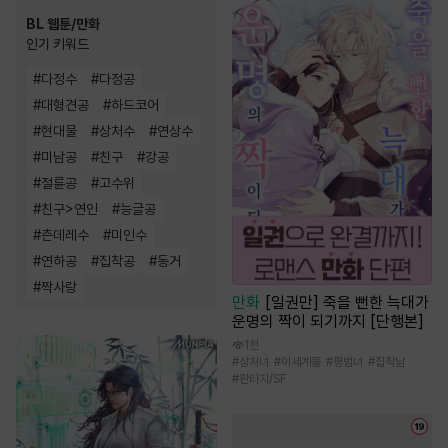
BL 웹툰/만화
인기 키워드
#
다정수
#
다정공
#
대형견공
#
하드코어
#
현대물
#
상처수
#
연상수
#
미남공
#
친구
#
강공
#
절륜공
#
고수위
#
친구>연인
#
능글공
#
츤데레수
#
미인수
#
연하공
#
집착공
#
동거
#
짝사랑
만화
[일권만] 죽을 뻔한 늑대가
운명의 짝이 되기까지 [단행본]
1천
#
상처녀
#
이세계물
#
평범녀
#
집착남
#
판타지/SF