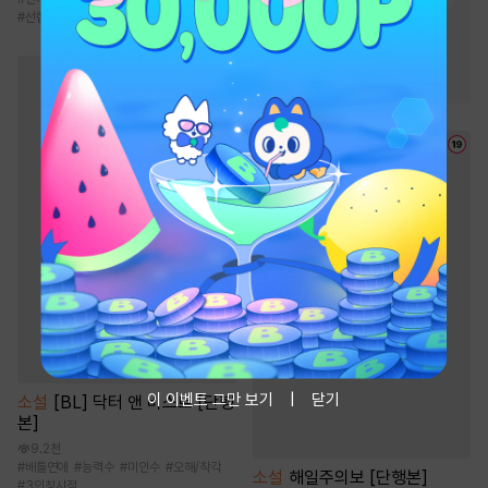
#
선협물
#
천재
#
전쟁물
#
환생물
#
스포츠물
#
빙의물
#
이능력
이 이벤트 그만 보기
닫기
소설
[BL] 닥터 앤 비스트 [단행
본]
9.2천
#
배틀연애
#
능력수
#
미인수
#
오해/착각
소설
해일주의보 [단행본]
#
3인칭시점