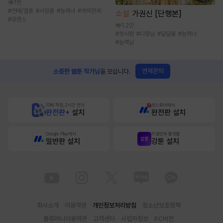
1천
#
연애/결혼
#
서양풍
#
능력녀
#
계약관계
소설
가권신 [단행본]
#
로맨스
1.2만
#
첫사랑
#
다정남
#
달달물
#
능력녀
#
능력남
연재문의
소중한 웹툰 작가님
을 모십니다.
10배 적립, 2시간 먼저
원스토어에서
완전판+
설치
완전판 설치
Google Play에서
무협만화 플랫폼
일반판 설치
강툰 설치
회사소개
이용약관
개인정보처리방침
청소년보호정책
블루머니이용약관
고객센터
사업자정보
PC버전