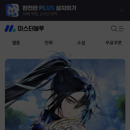
웹툰
만화
소설
무료쿠폰