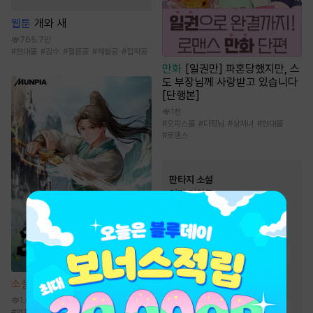
웹툰
개와 새
765.7만
#
현대물
#
강수
#
절륜공
#
재벌공
#
집착공
만화
[일권만] 파혼당했지만, 스
도 부장님께 사랑받고 있습니다
[단행본]
1천
#
오피스물
#
다정남
#
상처녀
#
현대물
#
로맨스
판타지 소설
인기 키워드
#
먼치킨
#
생존물
#
차원이동물
#
경영/기업
#
통쾌함
#
전문직
#
시스템
#
비장함
#
회귀물
소설
환생 수선전 [단행본]
#
게임시스템
#
유쾌함
1.6만
#
성장물
#
복수물
#
재벌물
#
먼치킨
#
신무협
#
성장물
#
환생물