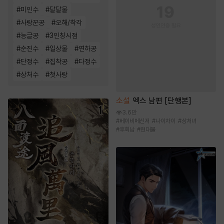
#
미인수
#
달달물
#
사랑꾼공
#
오해/착각
#
능글공
#
3인칭시점
#
순진수
#
일상물
#
연하공
#
단정수
#
집착공
#
다정수
#
상처수
#
첫사랑
소설
엑스 남편 [단행본]
3.6만
#
베이비메신저
#
나이차이
#
상처녀
#
후회남
#
현대물