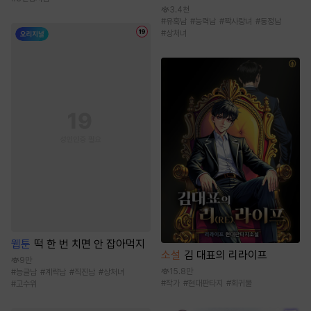
3.4천
#
유혹남
#
능력남
#
짝사랑녀
#
동정남
#
상처녀
웹툰
떡 한 번 치면 안 잡아먹지
소설
김 대표의 리라이프
9만
15.8만
#
능글남
#
계략남
#
직진남
#
상처녀
#
작가
#
현대판타지
#
회귀물
#
고수위