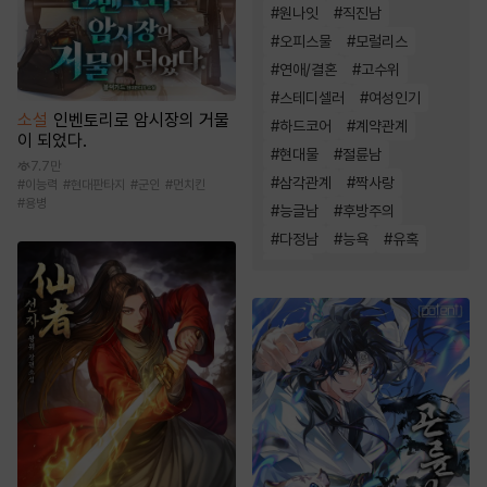
#
원나잇
#
직진남
#
오피스물
#
모럴리스
#
연애/결혼
#
고수위
#
스테디셀러
#
여성인기
소설
인벤토리로 암시장의 거물
#
하드코어
#
계약관계
이 되었다.
#
현대물
#
절륜남
7.7만
#
삼각관계
#
짝사랑
#
이능력
#
현대판타지
#
군인
#
먼치킨
#
용병
#
능글남
#
후방주의
#
다정남
#
능욕
#
유혹
#
동거