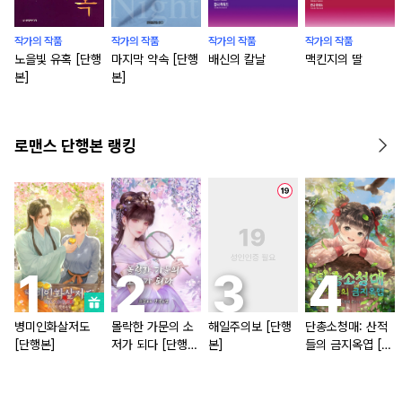
작가의 작품
작가의 작품
작가의 작품
작가의 작품
노을빛 유혹 [단행
마지막 약속 [단행
배신의 칼날
맥킨지의 딸
본]
본]
로맨스 단행본 랭킹
병미인화살저도
몰락한 가문의 소
해일주의보 [단행
단총소청매: 산적
[단행본]
저가 되다 [단행
본]
들의 금지옥엽 [단
본]
행본]