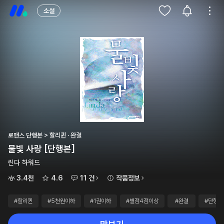
소설
로맨스 단행본 > 할리퀸 · 완결
물빛 사랑 [단행본]
린다 하워드
3.4천
4.6
11 건
작품정보
#할리퀸
#5천원이하
#1권이하
#별점4점이상
#완결
#단행본