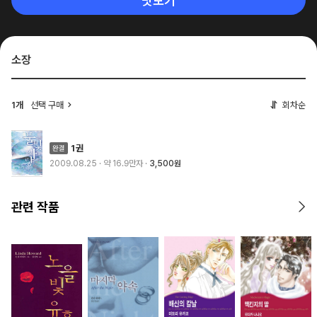
맛보기
소장
1개
선택 구매
회차순
1권
2009.08.25
· 약 16.9만자
3,500원
관련 작품