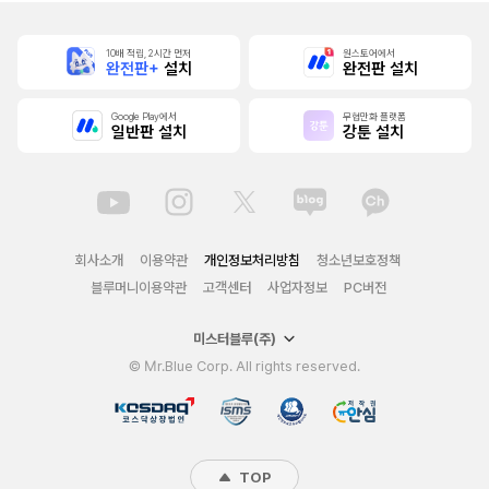
10배 적립, 2시간 먼저
원스토어에서
완전판+
설치
완전판 설치
Google Play에서
무협만화 플랫폼
일반판 설치
강툰 설치
회사소개
이용약관
개인정보처리방침
청소년보호정책
블루머니이용약관
고객센터
사업자정보
PC버전
미스터블루(주)
© Mr.Blue Corp. All rights reserved.
TOP