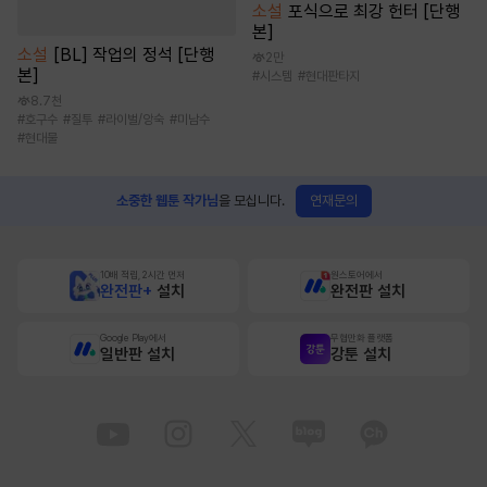
소설
포식으로 최강 헌터 [단행
본]
소설
[BL] 작업의 정석 [단행
2만
본]
#
시스템
#
현대판타지
8.7천
#
호구수
#
질투
#
라이벌/앙숙
#
미남수
#
현대물
연재문의
소중한 웹툰 작가님
을 모십니다.
10배 적립, 2시간 먼저
원스토어에서
완전판+
설치
완전판 설치
Google Play에서
무협만화 플랫폼
일반판 설치
강툰 설치