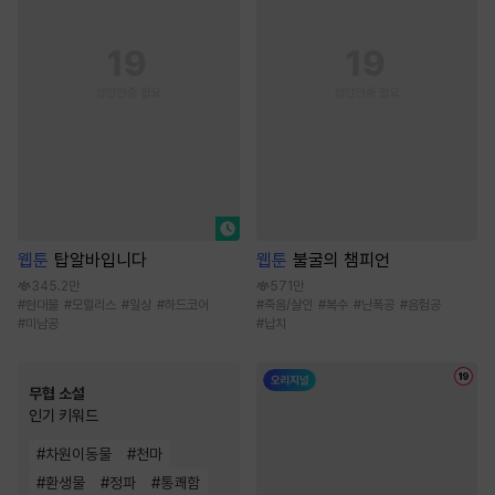
웹툰
탑알바입니다
웹툰
불굴의 챔피언
345.2만
571만
#
현대물
#
모럴리스
#
일상
#
하드코어
#
죽음/살인
#
복수
#
난폭공
#
음험공
#
미남공
#
납치
무협 소설
인기 키워드
#
차원이동물
#
천마
#
환생물
#
정파
#
통쾌함