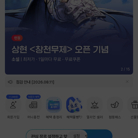
2
/
15
점검 안내 [2026.08.11]
+1,000원
첫충전 혜택
회원가입
머니충전
혜택 총정리
혜택몰빵💘
밀리언 셀러
점핑패스
선물
설정
관심 장르 설정하고 맞춤 추천 받기