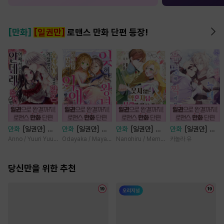
[만화]
[일권만]
로맨스 만화 단편 등장!
만화
[일권만] 왕
만화
[일권만] 잊
만화
[일권만] 웃
만화
[일권만] 죽
태자님과의 약혼을
혀진 왕녀지만 정
지 않는 약혼자님
을 뻔한 늑대가 운
Anno / Yuuri Yuudachi
Odayaka / Maya Koike
Nanohiru / Memeko
카놀라 유
거절했더니 어째서
략결혼 한 남편에
이 사랑에 빠진 건
명의 짝이 되기까
인지 얀데레로 돌
게 익애받고 있습
변장한 저인 것 같
지 [단행본]
변했습니다 [단행
당신만을 위한 추천
니다 [단행본]
습니다 [단행본]
본]