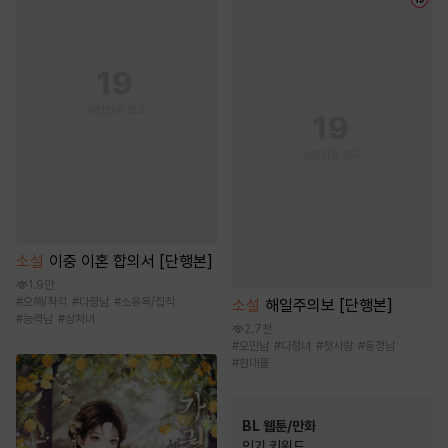
소설
이중 이혼 합의서 [단행본]
1.9만
#
오해/착각
#
다정남
#
소유욕/집착
소설
해일주의보 [단행본]
#
능력남
#
상처녀
2.7천
#
오만남
#
다정녀
#
첫사랑
#
동정남
#
현대물
BL 웹툰/만화
인기 키워드