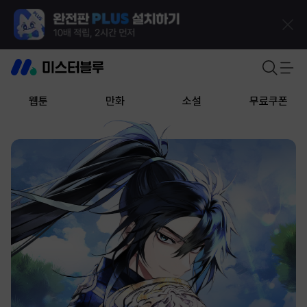
웹툰
만화
소설
무료쿠폰