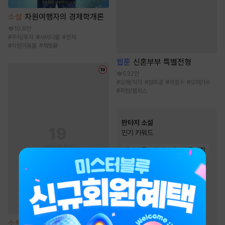
소설
차원여행자의 경제학개론
10.8만
#
주식/투자
#
사이다물
#
천재
#
차원이동물
#
재벌물
웹툰
신혼부부 특별전형
532만
#
오해/착각
#
알파공
#
까칠수
#
오메가수
#
학원/캠퍼스
판타지 소설
인기 키워드
#
성장물
#
시스템
#
통쾌함
#
경영/기업
#
유쾌함
#
복수물
#
먼치킨
#
스포츠물
#
게임시스템
#
생존물
#
차원이동물
#
회귀물
#
천재
#
빙의물
소설
[BL] 소문난 오메가 [단행