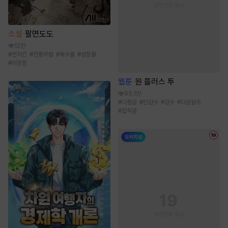
소설
팔면도도
12만
#
먼치킨
#
전통무협
#
복수물
#
성장물
#
비장함
웹툰
원 플러스 투
95.1만
#
다정공
#
민감수
#
강수
#
다공일수
#
집착공