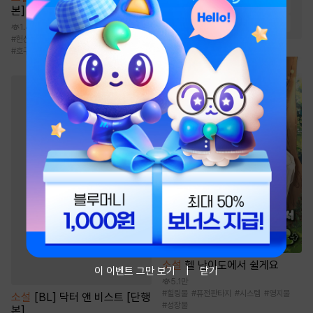
#
환생물
#
비장함
#
전쟁물
본]
#
전문직
#
이능력
#
재벌물
1.4만
#
헌신수
#
후회공
#
순정수
#
집착공
#
호구수
소설
헬 난이도에서 쉴게요
이 이벤트 그만 보기
닫기
5.1만
#
힐링물
#
퓨전판타지
#
시스템
#
영지물
소설
[BL] 닥터 앤 비스트 [단행
#
성장물
본]