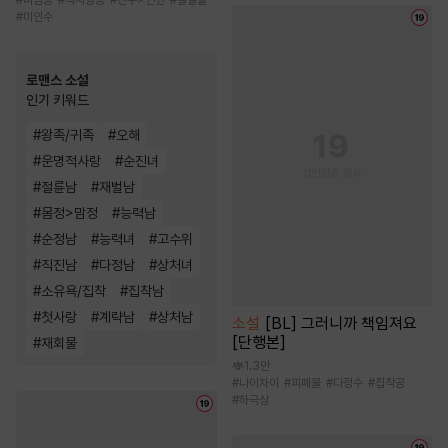
#
미남공
#
짝사랑공
#
친구>연인
#
달달물
#
미인수
로맨스 소설
인기 키워드
#
왕족/귀족
#
오해
#
운명적사랑
#
순진녀
#
절륜남
#
재벌남
#
몸정>맘정
#
능력남
#
순정남
#
능력녀
#
고수위
#
직진남
#
다정남
#
상처녀
#
소유욕/집착
#
집착남
#
첫사랑
#
계략남
#
상처남
소설
[BL] 그러니까 책임져요
[단행본]
#
재회물
1.3만
#
나이차이
#
피폐물
#
다정수
#
집착공
#
하극상