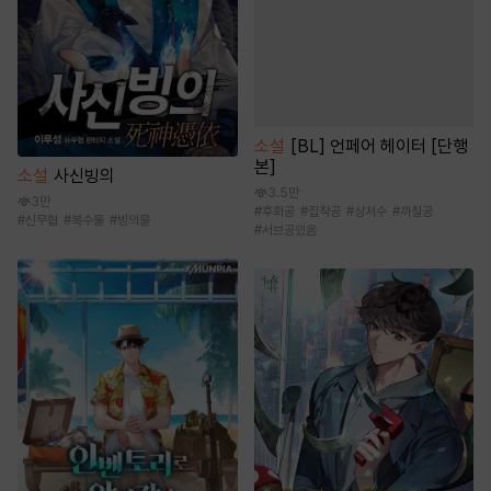
소설
[BL] 언페어 헤이터 [단행
본]
소설
사신빙의
3.5만
3만
#
후회공
#
집착공
#
상처수
#
까칠공
#
신무협
#
복수물
#
빙의물
#
서브공있음