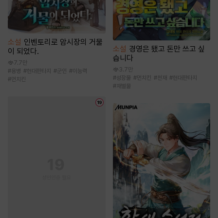
소설
인벤토리로 암시장의 거물
소설
경영은 됐고 돈만 쓰고 싶
이 되었다.
습니다
7.7만
3.7만
#
용병
#
현대판타지
#
군인
#
이능력
#
성장물
#
먼치킨
#
천재
#
현대판타지
#
먼치킨
#
재벌물