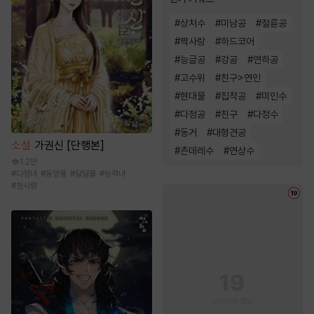
#
상처수
#
미남공
#
절륜공
#
짝사랑
#
하드코어
#
능글공
#
강공
#
연하공
#
고수위
#
친구>연인
#
현대물
#
집착공
#
미인수
#
다정공
#
친구
#
다정수
#
동거
#
대형견공
소설
가권신 [단행본]
#
츤데레수
#
연상수
1.2만
#
다정녀
#
동양풍
#
달달물
#
능력녀
#
첫사랑