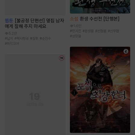
소설
환생 수선전 [단행본]
웹툰
[불공정 단편선] 옆집 남자
에게 잘해 주지 마세요
1.6만
#
먼치킨
#
환생물
#
선협물
#
신무협
5.2만
#
성장물
#
납치
#
짝사랑공
#
질투
#
순진수
#
하드코어