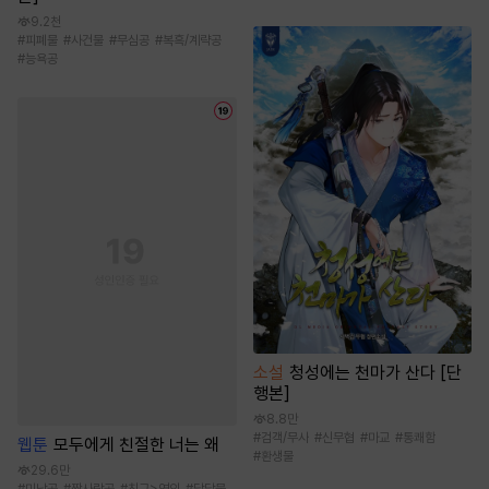
9.2천
#
피폐물
#
사건물
#
무심공
#
복흑/계략공
#
능욕공
소설
청성에는 천마가 산다 [단
행본]
8.8만
#
검객/무사
#
신무협
#
마교
#
통쾌함
웹툰
모두에게 친절한 너는 왜
#
환생물
29.6만