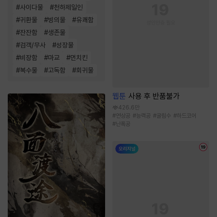
#
사이다물
#
천하제일인
#
귀환물
#
빙의물
#
유쾌함
#
잔잔함
#
생존물
#
검객/무사
#
성장물
#
비장함
#
마교
#
먼치킨
#
복수물
#
고독함
#
회귀물
웹툰
사용 후 반품불가
426.6만
#
연상공
#
능력공
#
굴림수
#
하드코어
#
난폭공