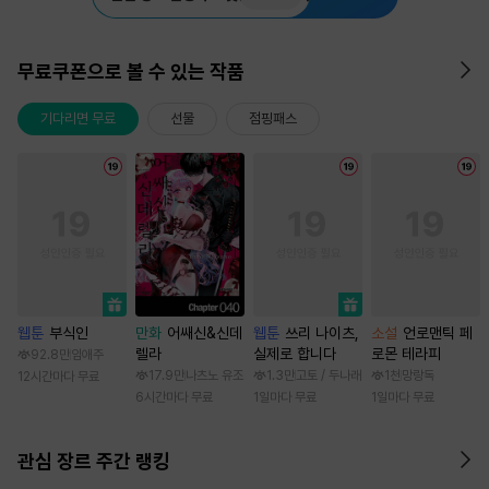
무료쿠폰으로 볼 수 있는 작품
기다리면 무료
선물
점핑패스
웹툰
부식인
만화
어쌔신&신데
웹툰
쓰리 나이츠,
소설
언로맨틱 페
렐라
실제로 합니다
로몬 테라피
92.8만
임애주
17.9만
나츠노 유조
1.3만
고토 / 두나래
1천
망랑독
12시간마다 무료
6시간마다 무료
1일마다 무료
1일마다 무료
관심 장르 주간 랭킹