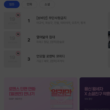
웹툰
만화
소설
[성비단] 무단사정금지
1
마규식, 피상구, 진월, 테리야끼, 오프카, 뚱개
열여덟의 침대
2
자태 / 청담, (원작)문슬로
언모럴 로맨틱 코미디
3
가감 / 쌔우, (원작)곽겨자