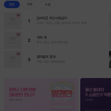
웹툰
만화
소설
[성비단] 무단사정금지
1
마규식, 피상구, 진월, 테리야끼, 오프카, 뚱개
개와 새
2
정각 / 정각, (원작)박하사탕
열여덟의 침대
3
자태 / 청담, (원작)문슬로