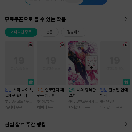
무료쿠폰으로 볼 수 있는 작품
기다리면 무료
선물
점핑패스
웹툰
쓰리 나이츠,
소설
언로맨틱 페
만화
나의 행복한
웹툰
잘못된 연애
실제로 합니다
로몬 테라피
결혼
방식
5.8천
고토 / 두나래
1천
망랑독
13.8만
코우사카 리토 / 아기토기 아쿠미
4만
SIK
1일마다 무료
1일마다 무료
12시간마다 무료
12시간마다 무료
관심 장르 주간 랭킹