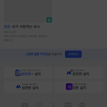
웹툰
내가 사랑하는 보스
60.6만
#
섹스파트너
#
미인공
#
떡대수
#
연상수
#
페티쉬
연재문의
소중한 웹툰 작가님
을 모십니다.
10배 적립, 2시간 먼저
원스토어에서
완전판+
설치
완전판 설치
Google Play에서
무협만화 플랫폼
일반판 설치
강툰 설치