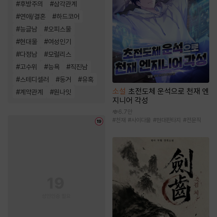
#
후방주의
#
삼각관계
#
연애/결혼
#
하드코어
#
능글남
#
오피스물
#
현대물
#
여성인기
#
다정남
#
모럴리스
#
고수위
#
능욕
#
직진남
#
스테디셀러
#
동거
#
유혹
소설
초전도체 운석으로 천재 엔
#
계약관계
#
원나잇
지니어 각성
6.7만
#
천재
#
사이다물
#
현대판타지
#
전문직