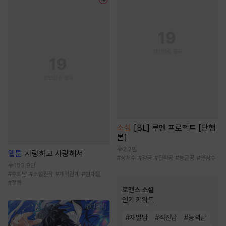
소설
[BL] 루멘 프로젝트 [단행
본]
2.2만
웹툰
사랑하고 사랑해서
#
상처수
#
강공
#
집착공
#
능글공
#
연상수
153.9만
#
후회남
#
소설원작
#
계약관계
#
현대물
#
절륜
로맨스 소설
인기 키워드
#
재벌남
#
직진남
#
능력남