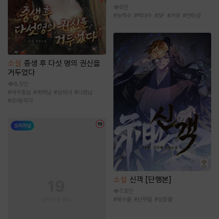
6만
#
능력수
#
떡대수
#
SF
#
거유
#
연하공
소설
중생 후 다섯 명의 권신을
거두었다
6.5만
#
여주중심
#
계략남
#
상처녀
#
다정남
#
오해/착각
소설
신객 [단행본]
7.8만
#
복수물
#
신무협
#
성장물