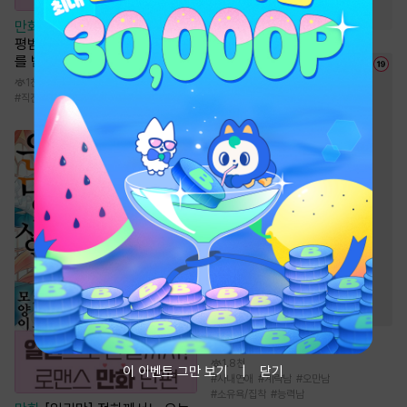
#
사랑꾼공
#
절륜공
만화
[일권만] 모든 것을 포기한
평범한 영애는 젊은 빙제의 총애
를 받는다 [단행본]
1천
#
직진남
#
로맨스
#
서양풍
#
상처녀
소설
해일주의보 [단행본]
1.8천
이 이벤트 그만 보기
닫기
#
사내연애
#
계략남
#
오만남
#
소유욕/집착
#
능력남