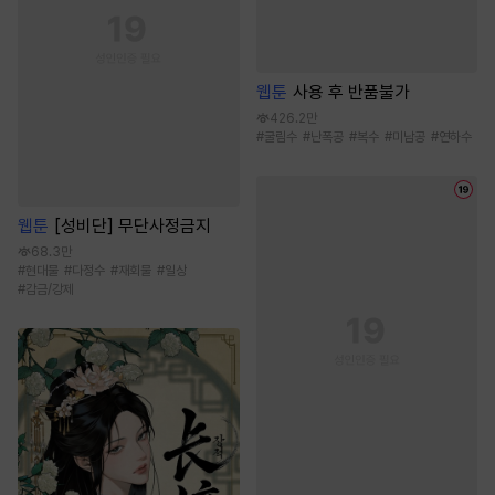
웹툰
사용 후 반품불가
426.2만
#
굴림수
#
난폭공
#
복수
#
미남공
#
연하수
웹툰
[성비단] 무단사정금지
68.3만
#
현대물
#
다정수
#
재회물
#
일상
#
감금/강제