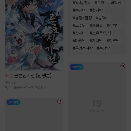
#
왕족/귀족
#
오해
#
집착남
#
순진녀
#
첫사랑
#
몸정>맘정
#
능력녀
#
고수위
#
재회물
#
상처남
#
상처녀
#
소유욕/집착
#
다정남
#
계략남
#
절륜남
#
운명적사랑
#
순정남
소설
곤륜신기전 [단행본]
8.3만
#
정파
#
곤륜
#
신무협
#
선협물