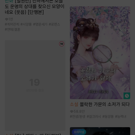
만화
[일권만] 전하께서는 오늘
도 운명의 상대를 찾으신 모양이
네요 (웃음) [단행본]
1천
#
계약관계
#
서양풍
#
명문세가
#
로맨스
#
연애/결혼
소설
몰락한 가문의 소저가 되다
58.8만
#
전생/환생
#
걸크러시
#
동양풍
#
능력녀