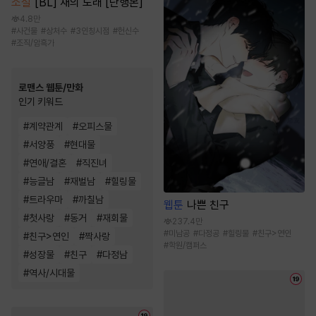
소설
[BL] 재의 노래 [단행본]
4.8만
#
사건물
#
상처수
#
3인칭시점
#
헌신수
#
조직/암흑가
로맨스 웹툰/만화
인기 키워드
#
계약관계
#
오피스물
#
서양풍
#
현대물
#
연애/결혼
#
직진녀
#
능글남
#
재벌남
#
힐링물
#
트라우마
#
까칠남
웹툰
나쁜 친구
#
첫사랑
#
동거
#
재회물
237.4만
#
미남공
#
다정공
#
힐링물
#
친구>연인
#
친구>연인
#
짝사랑
#
학원/캠퍼스
#
성장물
#
친구
#
다정남
#
역사/시대물