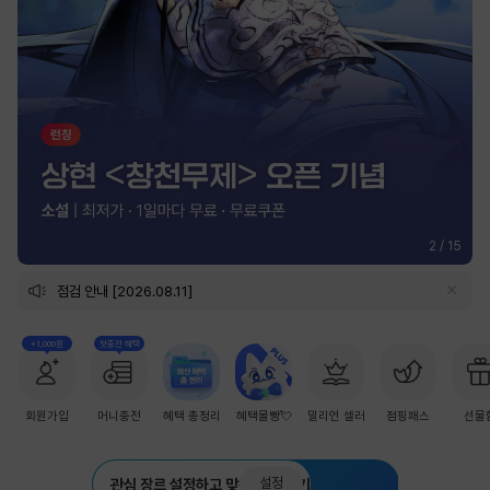
2
/
15
점검 안내 [2026.08.11]
+1,000원
첫충전 혜택
회원가입
머니충전
혜택 총정리
혜택몰빵💘
밀리언 셀러
점핑패스
선물
설정
관심 장르 설정하고 맞춤 추천 받기