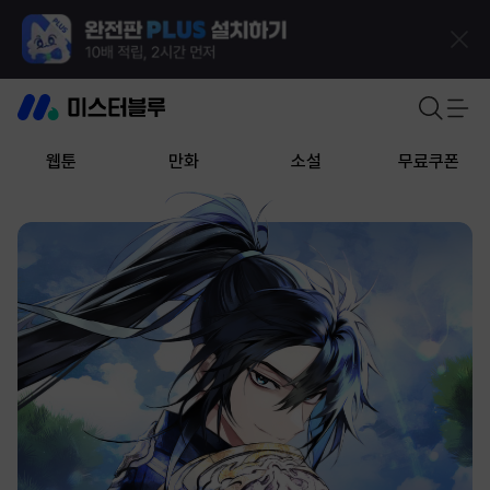
웹툰
만화
소설
무료쿠폰