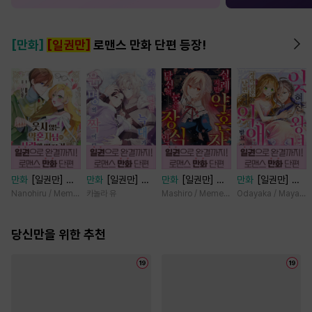
[만화]
[일권만]
로맨스 만화 단편 등장!
만화
[일권만] 웃
만화
[일권만] 죽
만화
[일권만] 실
만화
[일권만] 잊
지 않는 약혼자님
을 뻔한 늑대가 운
례지만 약혼자님,
혀진 왕녀지만 정
Nanohiru / Memeko
카놀라 유
Mashiro / Memeko
Odayaka / Maya Ko
이 사랑에 빠진 건
명의 짝이 되기까
당신의 눈은 장식
략결혼 한 남편에
변장한 저인 것 같
지 [단행본]
인가요? [단행본]
게 익애받고 있습
습니다 [단행본]
당신만을 위한 추천
니다 [단행본]