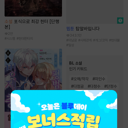
소설
포식으로 최강 헌터 [단행
본]
웹툰
탑알바입니다
2만
343.1만
#
시스템
#
현대판타지
#
미남공
#
사제관계
#
개그/코믹
#
현대물
#
일상
BL 소설
인기 키워드
#
오해/착각
#
미인수
#
다정공
#
다정수
#
단정수
#
순정공
#
순진수
#
능욕공
#
3인칭시점
#
집착공
#
강공
#
달달물
#
능글공
#
일상물
#
첫사랑
#
미인공
#
상처수
#
연하공