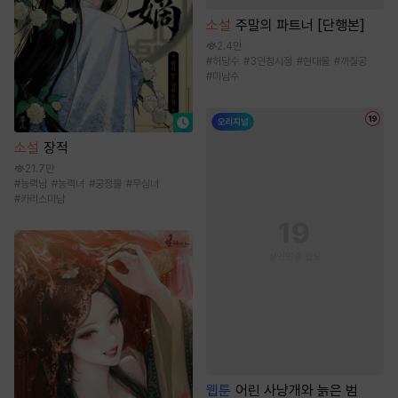
소설
주말의 파트너 [단행본]
2.4만
#
허당수
#
3인칭시점
#
현대물
#
까칠공
#
미남수
소설
장적
21.7만
#
능력남
#
능력녀
#
궁정물
#
무심녀
#
카리스마남
웹툰
어린 사냥개와 늙은 범