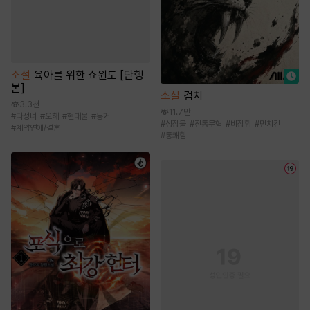
소설
육아를 위한 쇼윈도 [단행
본]
소설
검치
3.3천
11.7만
#
다정녀
#
오해
#
현대물
#
동거
#
성장물
#
전통무협
#
비장함
#
먼치킨
#
계약연애/결혼
#
통쾌함