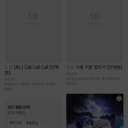
소설
[BL] Call Call Call [단행
소설
이중 이혼 합의서 [단행본]
본]
1.9만
#
다정남
#
능력남
#
집착남
#
소유욕/집착
2.1만
#
상처녀
#
계약관계
#
할리킹
#
츤데레수
#
까칠수
#
애증
성인 웹툰/만화
인기 키워드
#
짝사랑
#
절륜남