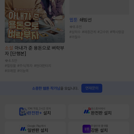
웹툰
쇄빙선
8.8천
#
상처수
#
애증관계
#
고수위
#
짝사랑공
#
까칠수
소설
아내가 준 용돈으로 벼락부
자 [단행본]
4.5만
#
힐링물
#
주식/투자
#
현대판타지
#
유쾌함
#
이능력
연재문의
소중한 웹툰 작가님
을 모십니다.
10배 적립, 2시간 먼저
원스토어에서
완전판+
설치
완전판 설치
Google Play에서
무협만화 플랫폼
일반판 설치
강툰 설치