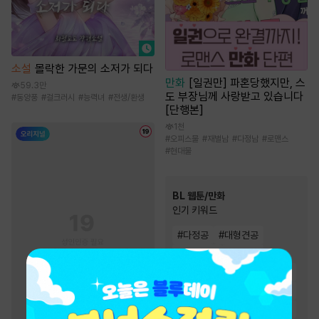
소설
몰락한 가문의 소저가 되다
만화
[일권만] 파혼당했지만, 스
59.3만
도 부장님께 사랑받고 있습니다
#
동양풍
#
걸크러시
#
능력녀
#
전생/환생
[단행본]
1천
#
오피스물
#
재벌남
#
다정남
#
로맨스
#
현대물
BL 웹툰/만화
인기 키워드
#
다정공
#
대형견공
#
하드코어
#
능글공
#
다정수
#
고수위
#
집착공
#
미남공
#
절륜공
#
현대물
#
연하공
#
연상수
#
짝사랑