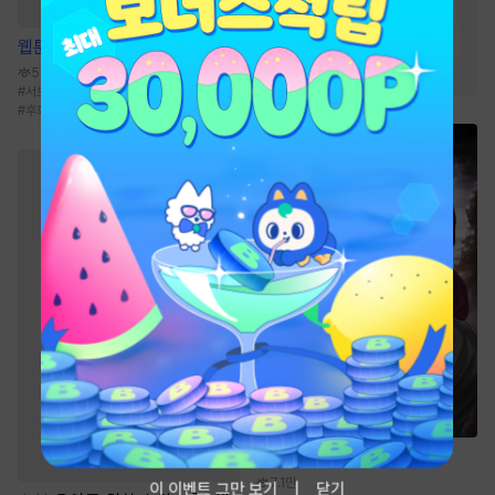
#
친구>연인
#
친구
#
동거
#
강공
#
미인수
#
츤데레수
웹툰
순정 테러리즘
#
상처수
58.1만
#
서브공
#
문란공
#
능글공
#
드라마
#
후회공
소설
선자
7.1만
이 이벤트 그만 보기
닫기