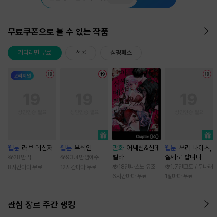
무료쿠폰으로 볼 수 있는 작품
기다리면 무료
선물
점핑패스
웹툰
러브 메신저
웹툰
부식인
만화
어쌔신&신데
웹툰
쓰리 나이츠,
렐라
실제로 합니다
28만
딱
93.4만
임애주
18만
나츠노 유조
1.7만
고토 / 두나래
8시간마다 무료
12시간마다 무료
6시간마다 무료
1일마다 무료
관심 장르 주간 랭킹