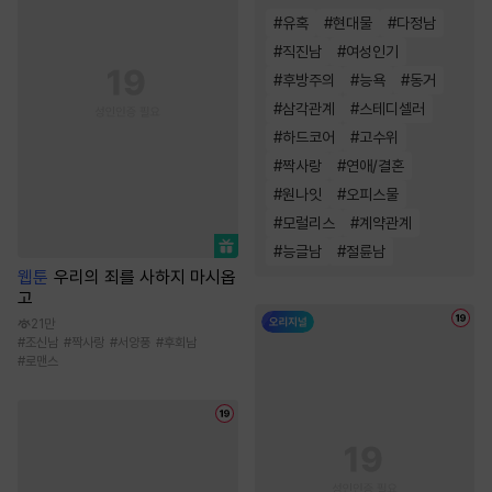
#
유혹
#
현대물
#
다정남
#
직진남
#
여성인기
#
후방주의
#
능욕
#
동거
#
삼각관계
#
스테디셀러
#
하드코어
#
고수위
#
짝사랑
#
연애/결혼
#
원나잇
#
오피스물
#
모럴리스
#
계약관계
#
능글남
#
절륜남
웹툰
우리의 죄를 사하지 마시옵
고
21만
#
조신남
#
짝사랑
#
서양풍
#
후회남
#
로맨스