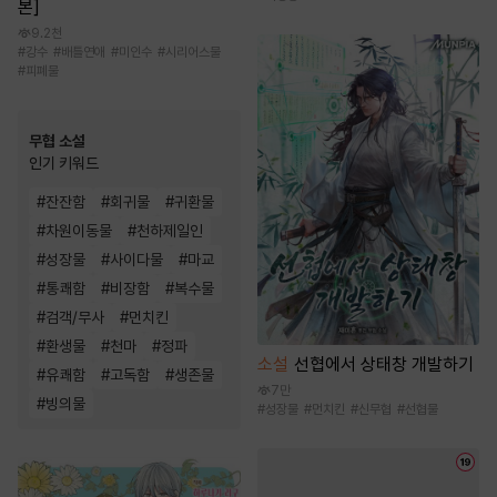
본]
9.2천
#
강수
#
배틀연애
#
미인수
#
시리어스물
#
피폐물
무협 소설
인기 키워드
#
잔잔함
#
회귀물
#
귀환물
#
차원이동물
#
천하제일인
#
성장물
#
사이다물
#
마교
#
통쾌함
#
비장함
#
복수물
#
검객/무사
#
먼치킨
#
환생물
#
천마
#
정파
소설
선협에서 상태창 개발하기
#
유쾌함
#
고독함
#
생존물
7만
#
빙의물
#
성장물
#
먼치킨
#
신무협
#
선협물