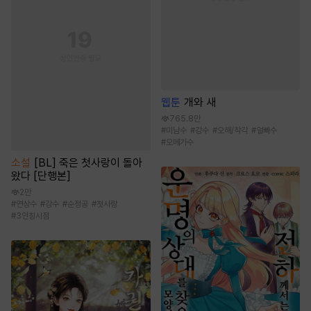
웹툰
개와 새
765.8만
#
미남수
#
강수
#
오해/착각
#
얼빠수
#
오메가수
소설
[BL] 죽은 첫사랑이 돌아
왔다 [단행본]
2만
#
연상수
#
강수
#
순정공
#
첫사랑
#
3인칭시점