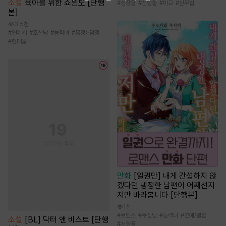
소설
육아를 위한 쇼윈도 [단행
#
성장물
#
선협물
#
마교
#
신무협
본]
3.5천
#
연예계
#
조신남
#
능력녀
#
몸정>맘정
#
현대물
만화
[일권만] 내게 간섭하지 않
겠다던 냉정한 남편이 어째선지
저만 바라봅니다 [단행본]
1천
#
로맨스
#
무심남
#
능력녀
#
연애/결혼
소설
[BL] 닥터 앤 비스트 [단행
#
서양풍