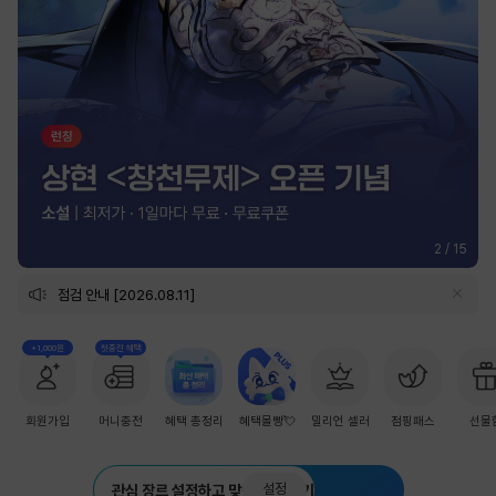
2
/
15
점검 안내 [2026.08.11]
+1,000원
첫충전 혜택
회원가입
머니충전
혜택 총정리
혜택몰빵💘
밀리언 셀러
점핑패스
선물
설정
관심 장르 설정하고 맞춤 추천 받기