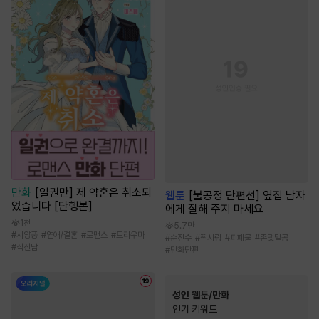
만화
[일권만] 제 약혼은 취소되
웹툰
[불공정 단편선] 옆집 남자
었습니다 [단행본]
에게 잘해 주지 마세요
1천
5.7만
#
서양풍
#
연애/결혼
#
로맨스
#
트라우마
#
순진수
#
짝사랑
#
피폐물
#
존댓말공
#
직진남
#
만화단편
성인 웹툰/만화
인기 키워드