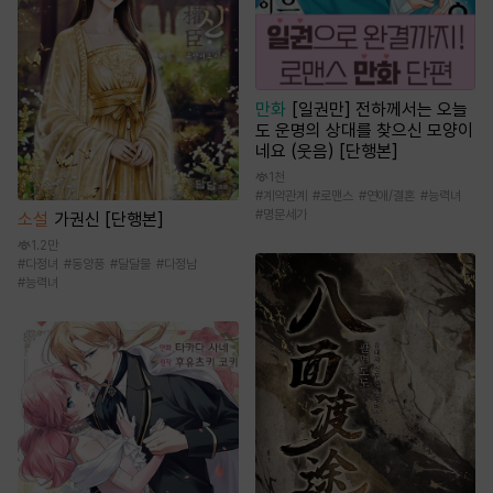
만화
[일권만] 전하께서는 오늘
도 운명의 상대를 찾으신 모양이
네요 (웃음) [단행본]
1천
#
계약관계
#
로맨스
#
연애/결혼
#
능력녀
#
명문세가
소설
가권신 [단행본]
1.2만
#
다정녀
#
동양풍
#
달달물
#
다정남
#
능력녀