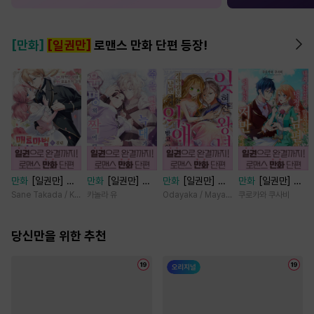
[만화]
[일권만]
로맨스 만화 단편 등장!
만화
[일권만] 매
만화
[일권만] 죽
만화
[일권만] 잊
만화
[일권만] 내
료 마법에 걸린 척
을 뻔한 늑대가 운
혀진 왕녀지만 정
게 간섭하지 않겠
Sane Takada / Koki Fuyutsuki
카놀라 유
Odayaka / Maya Koike
쿠로카와 쿠사비
했더니 냉담했던
명의 짝이 되기까
략결혼 한 남편에
다던 냉정한 남편
약혼자가 맹목적인
지 [단행본]
게 익애받고 있습
이 어째선지 저만
사랑꾼이 되었습니
당신만을 위한 추천
니다 [단행본]
바라봅니다 [단행
다 [단행본]
본]