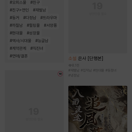
#
오피스물
#
친구
#
친구>연인
#
재벌남
#
동거
#
다정남
#
트라우마
#
까칠남
#
힐링물
#
서양풍
#
현대물
#
성장물
#
역사/시대물
#
능글남
#
계약관계
#
직진녀
#
연애/결혼
소설
은사 [단행본]
8.1천
#
재벌남
#
집착남
#
현대물
#
동정녀
#
냉정남