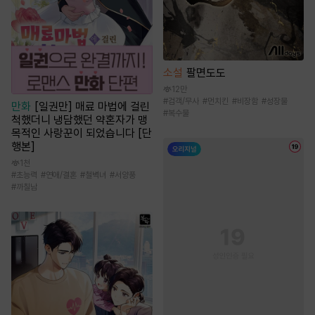
소설
팔면도도
12만
#
검객/무사
#
먼치킨
#
비장함
#
성장물
만화
[일권만] 매료 마법에 걸린
#
복수물
척했더니 냉담했던 약혼자가 맹
목적인 사랑꾼이 되었습니다 [단
행본]
1천
#
초능력
#
연애/결혼
#
철벽녀
#
서양풍
#
까칠남