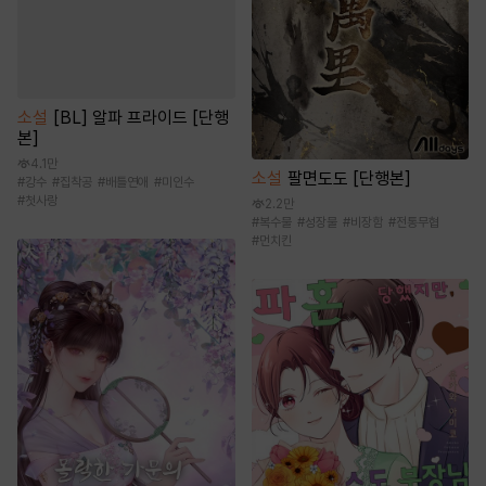
소설
[BL] 알파 프라이드 [단행
본]
4.1만
소설
팔면도도 [단행본]
#
강수
#
집착공
#
배틀연애
#
미인수
#
첫사랑
2.2만
#
복수물
#
성장물
#
비장함
#
전통무협
#
먼치킨