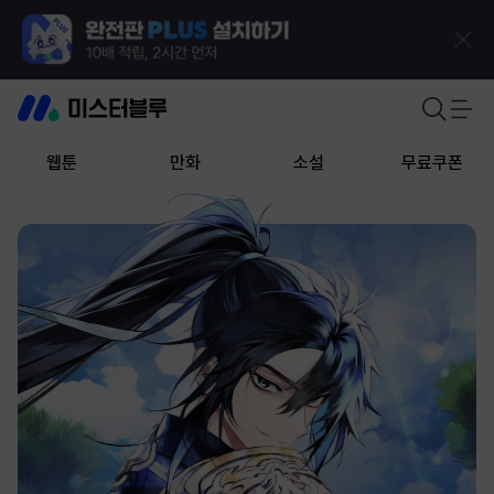
웹툰
만화
소설
무료쿠폰