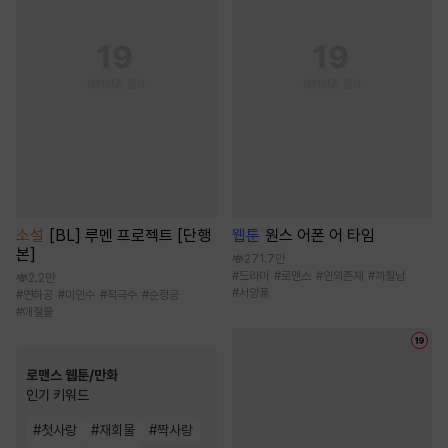
소설
[BL] 루멘 프로젝트 [단행
웹툰
원스 어폰 어 타임
본]
271.7만
#
드라마
#
로맨스
#
인외존재
#
까칠남
2.2만
#
서양풍
#
연하공
#
미인수
#
적극수
#
순정공
#
애절물
로맨스 웹툰/만화
인기 키워드
#
첫사랑
#
재회물
#
짝사랑