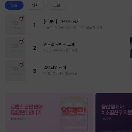
웹툰
만화
소설
[성비단] 무단사정금지
1
마규식, 피상구, 진월, 테리야끼, 오프카, 뚱개
언모럴 로맨틱 코미디
2
가감 / 쌔우, (원작)곽겨자
열여덟의 침대
3
자태 / 청담, (원작)문슬로