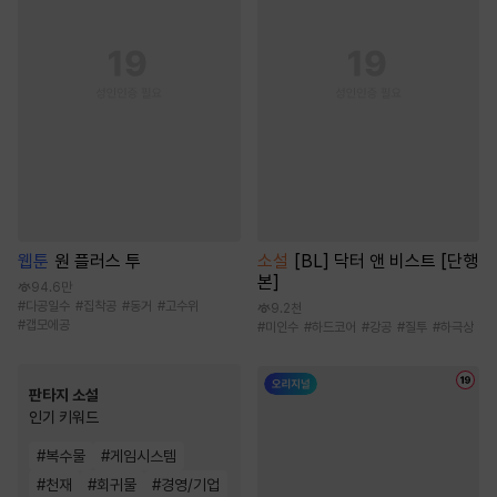
웹툰
원 플러스 투
소설
[BL] 닥터 앤 비스트 [단행
본]
94.6만
#
다공일수
#
집착공
#
동거
#
고수위
9.2천
#
갭모에공
#
미인수
#
하드코어
#
강공
#
질투
#
하극상
판타지 소설
인기 키워드
#
복수물
#
게임시스템
#
천재
#
회귀물
#
경영/기업