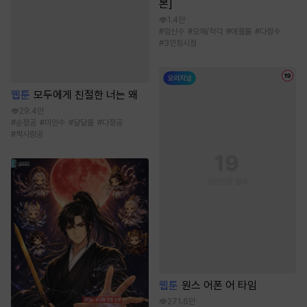
본]
1.4만
#
임신수
#
오해/착각
#
애절물
#
다정수
#
3인칭시점
웹툰
모두에게 친절한 너는 왜
29.4만
#
순정공
#
미인수
#
달달물
#
다정공
#
짝사랑공
웹툰
원스 어폰 어 타임
271.6만