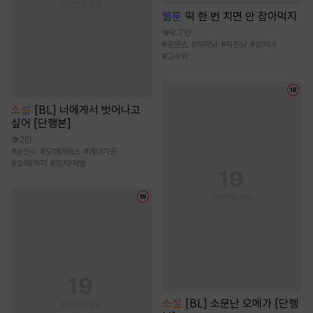
웹툰
떡 한 번 치면 안 잡아먹지
8.7만
#
로맨스
#
계략남
#
직진남
#
상처녀
#
고수위
소설
[BL] 너에게서 벗어나고
싶어 [단행본]
2만
#
순진수
#
오메가버스
#
개아가공
#
오해/착각
#
정치/재벌
소설
[BL] 소문난 오메가 [단행