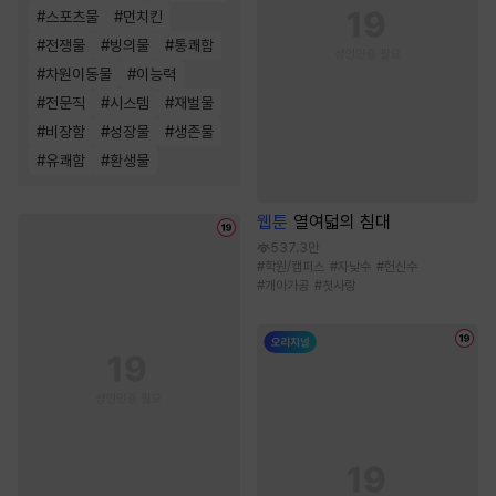
#
스포츠물
#
먼치킨
#
전쟁물
#
빙의물
#
통쾌함
#
차원이동물
#
이능력
#
전문직
#
시스템
#
재벌물
#
비장함
#
성장물
#
생존물
#
유쾌함
#
환생물
웹툰
열여덟의 침대
537.3만
#
학원/캠퍼스
#
자낮수
#
헌신수
#
개아가공
#
첫사랑