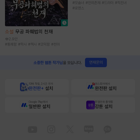
#
모솔녀
#
인외존재
#
드라마
#
직진녀
#
로맨스
소설
무공 파훼법의 천재
2.9만
#
통쾌함
#
학사
#
책사
#
코믹함
#
천마
연재문의
소중한 웹툰 작가님
을 모십니다.
10배 적립, 2시간 먼저
원스토어에서
완전판+
설치
완전판 설치
Google Play에서
무협만화 플랫폼
일반판 설치
강툰 설치