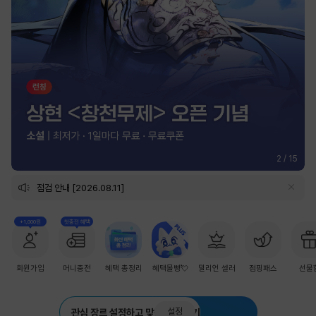
2
/
15
점검 안내 [2026.08.11]
+1,000원
첫충전 혜택
회원가입
머니충전
혜택 총정리
혜택몰빵💘
밀리언 셀러
점핑패스
선물
설정
관심 장르 설정하고 맞춤 추천 받기