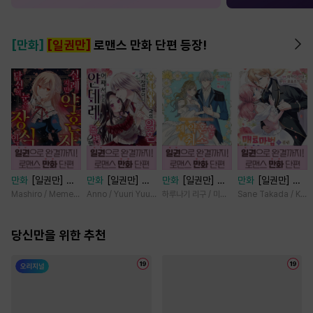
[만화]
[일권만]
로맨스 만화 단편 등장!
만화
[일권만] 실
만화
[일권만] 왕
만화
[일권만] 제
만화
[일권만] 매
례지만 약혼자님,
태자님과의 약혼을
약혼은 취소되었습
료 마법에 걸린 척
Mashiro / Memeko
Anno / Yuuri Yuudachi
하루나기 리구 / 미즈메
Sane Takada / Koki
당신의 눈은 장식
거절했더니 어째서
니다 [단행본]
했더니 냉담했던
인가요? [단행본]
인지 얀데레로 돌
약혼자가 맹목적인
당신만을 위한 추천
변했습니다 [단행
사랑꾼이 되었습니
본]
다 [단행본]