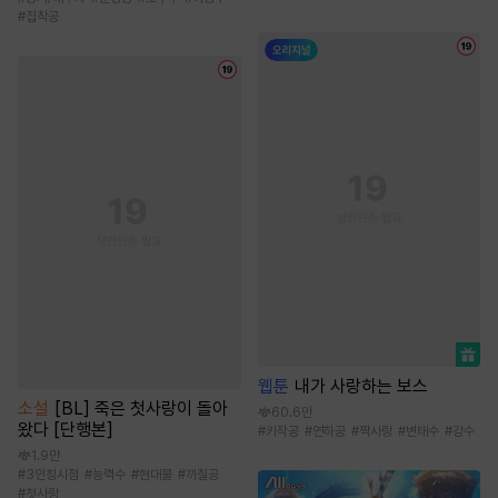
#
집착공
웹툰
내가 사랑하는 보스
소설
[BL] 죽은 첫사랑이 돌아
60.6만
왔다 [단행본]
#
키작공
#
연하공
#
짝사랑
#
변태수
#
강수
1.9만
#
3인칭시점
#
능력수
#
현대물
#
까칠공
#
첫사랑