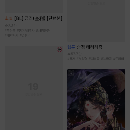
소설
[BL] 금리(金利) [단행본]
2.3만
#
무심공
#
동거/배우자
#
사랑꾼공
#
계약관계
#
순정수
웹툰
순정 테러리즘
57.7만
#
동거
#
첫경험
#
재회물
#
능글공
#
드라마