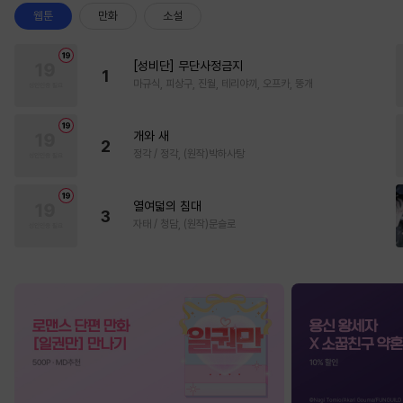
웹툰
만화
소설
[성비단] 무단사정금지
1
마규식, 피상구, 진월, 테리야끼, 오프카, 뚱개
개와 새
2
정각 / 정각, (원작)박하사탕
열여덟의 침대
3
자태 / 청담, (원작)문슬로