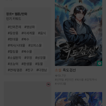
장르+ 웹툰/만화
인기 키워드
#
인외존재
#
영상화
#
동양풍
#
이세계물
#
음식
#
현대물
#
복수
#
역사/시대물
#
오피스물
#
힐링물
#
복수물
#
소설원작
#
우정
#
성장물
#
초능력
#
환생물
#
동물
소설
흑도검선
#
연애/결혼
#
친구
#
다정남
19.7만
#
신무협
#
먼치킨
#
복수물
#
검객/무사
#
사이다물