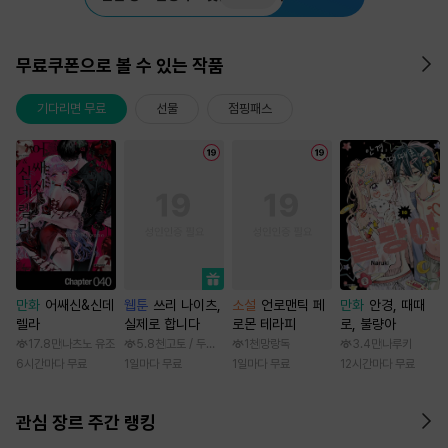
무료쿠폰으로 볼 수 있는 작품
기다리면 무료
선물
점핑패스
만화
어쌔신&신데
웹툰
쓰리 나이츠,
소설
언로맨틱 페
만화
안경, 때때
렐라
실제로 합니다
로몬 테라피
로, 불량아
17.8만
나츠노 유조
5.8천
고토 / 두나래
1천
망랑독
3.4만
나루키
6시간마다 무료
1일마다 무료
1일마다 무료
12시간마다 무료
관심 장르 주간 랭킹