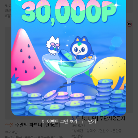
#
빙의물
#
천하제일인
2.2만
#
비장함
#
먼치킨
#
전통무협
#
복수물
#
검객/무사
웹툰
[성비단] 무단사정금지
이 이벤트 그만 보기
닫기
소설
주말의 파트너 [단행본]
68.7만
#
성비단
#
능력수
#
헌신수
#
문란공
2.4만
#
잔망수
#
동거/배우자
#
순정공
#
호구수
#
허당수