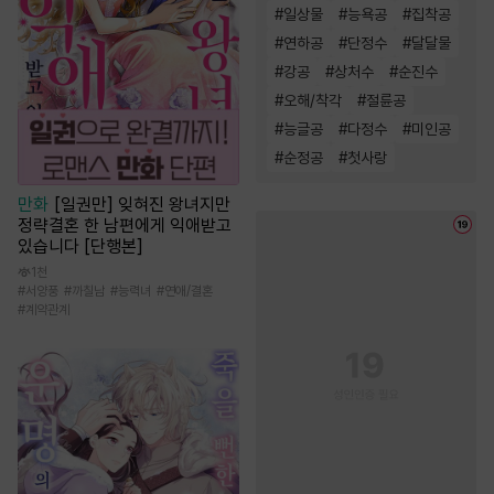
#
일상물
#
능욕공
#
집착공
#
연하공
#
단정수
#
달달물
#
강공
#
상처수
#
순진수
#
오해/착각
#
절륜공
#
능글공
#
다정수
#
미인공
#
순정공
#
첫사랑
만화
[일권만] 잊혀진 왕녀지만
정략결혼 한 남편에게 익애받고
있습니다 [단행본]
1천
#
서양풍
#
까칠남
#
능력녀
#
연애/결혼
#
계약관계