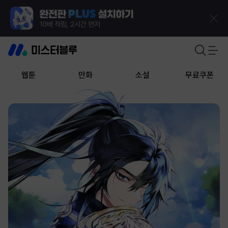
웹툰
만화
소설
무료쿠폰