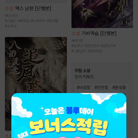
소설
엑스 남편 [단행본]
3.6만
#
시월드
#
후회남
#
나이차이
#
현대물
#
상처녀
소설
기비역습 [단행본]
8.1천
#
능력녀
#
권선징악
#
왕족/귀족
#
나쁜남자
#
츤데레남
무협 소설
인기 키워드
#
비장함
#
잔잔함
#
환생물
#
귀환물
#
먼치킨
#
고독함
#
통쾌함
#
천마
#
마교
#
검객/무사
#
생존물
#
유쾌함
#
정파
#
회귀물
#
성장물
#
차원이동물
#
복수물
#
사이다물
소설
팔면도도 [단행본]