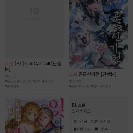
소설
[BL] Call Call Call [단행
본]
소설
곤륜신기전 [단행본]
2.1만
8.3만
#
무심공
#
배틀연애
#
질투
#
하극상
#
곤륜
#
신무협
#
정파
#
선협물
#
츤데레수
BL 소설
인기 키워드
#
다정공
#
3인칭시점
#
사랑꾼공
#
미인수