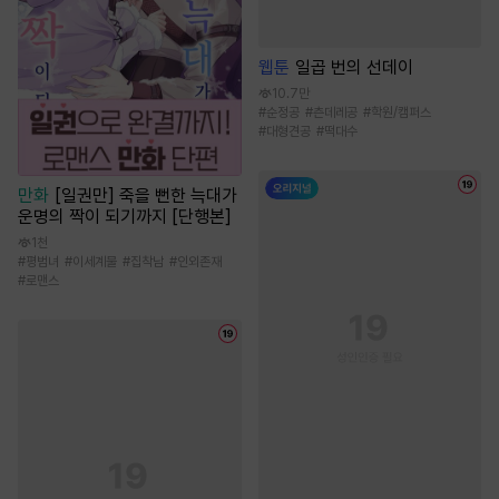
웹툰
일곱 번의 선데이
10.7만
#
순정공
#
츤데레공
#
학원/캠퍼스
#
대형견공
#
떡대수
만화
[일권만] 죽을 뻔한 늑대가
운명의 짝이 되기까지 [단행본]
1천
#
평범녀
#
이세계물
#
집착남
#
인외존재
#
로맨스