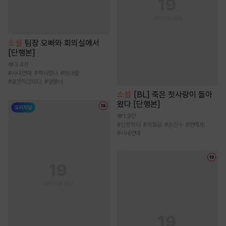
소설
팀장 오빠와 회의실에서
[단행본]
3.4천
#
사내연애
#
짝사랑녀
#
현대물
#
로맨틱코미디
#
엉뚱녀
소설
[BL] 죽은 첫사랑이 돌아
왔다 [단행본]
1.9만
#
신분차이
#
까칠공
#
순진수
#
연예계
#
사내연애