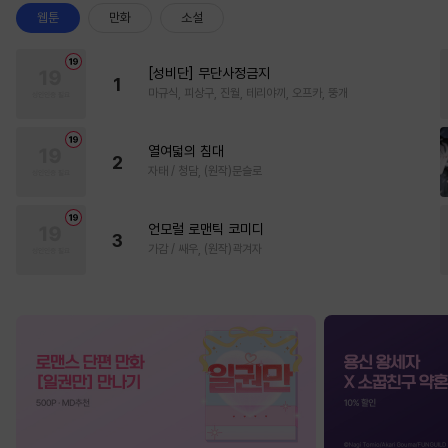
웹툰
만화
소설
[성비단] 무단사정금지
1
마규식, 피상구, 진월, 테리야끼, 오프카, 뚱개
열여덟의 침대
2
자태 / 청담, (원작)문슬로
언모럴 로맨틱 코미디
3
가감 / 쌔우, (원작)곽겨자