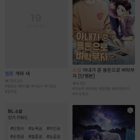
소설
아내가 준 용돈으로 벼락부
웹툰
개와 새
자 [단행본]
765.2만
4.5만
#
절륜공
#
현대물
#
미남수
#
다정공
#
이능력
#
유쾌함
#
힐링물
#
현대판타지
#
집착공
#
주식/투자
BL 소설
인기 키워드
#
단정수
#
능욕공
#
미인공
#
순정공
#
절륜공
#
능글공