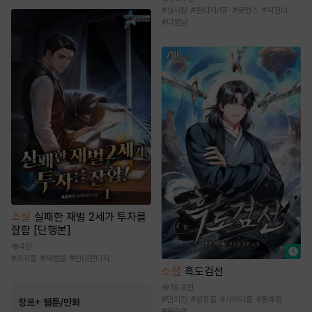
#
첫사랑
#
판타지/SF
#
로맨스
#
직진녀
#
다정남
소설
실패한 재벌 2세가 투자를
잘함 [단행본]
4만
#
회귀물
#
재벌물
#
현대판타지
소설
흑도검선
19.8만
#
먼치킨
#
성장물
#
사이다물
#
통쾌함
장르+ 웹툰/만화
#
복수물