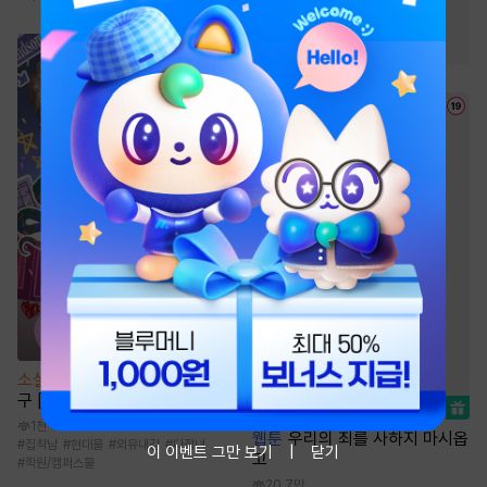
#
성장물
#
사이다물
#
먼치킨
#
검객/무사
소설
나의 완벽한 쿼터백 남자친
구 [단행본]
1천
웹툰
우리의 죄를 사하지 마시옵
#
집착남
#
현대물
#
외유내강
#
다정녀
이 이벤트 그만 보기
닫기
고
#
학원/캠퍼스물
20.7만