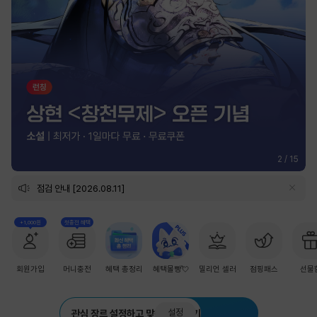
2
/
15
점검 안내 [2026.08.11]
+1,000원
첫충전 혜택
회원가입
머니충전
혜택 총정리
혜택몰빵💘
밀리언 셀러
점핑패스
선물
설정
관심 장르 설정하고 맞춤 추천 받기