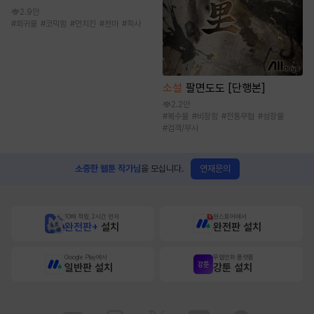
2.9만
#
회귀물
#
코믹함
#
먼치킨
#
천마
#
학사
소설
팔면도도 [단행본]
2.2만
#
복수물
#
비장함
#
전통무협
#
성장물
#
검객/무사
연재문의
소중한 웹툰 작가님
을 모십니다.
10배 적립, 2시간 먼저
원스토어에서
완전판+
설치
완전판 설치
Google Play에서
무협만화 플랫폼
일반판 설치
강툰 설치