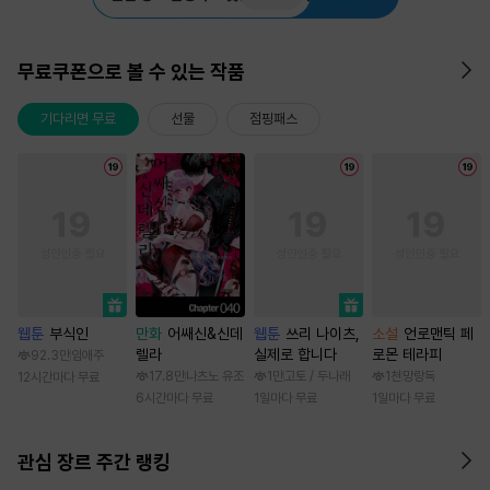
무료쿠폰으로 볼 수 있는 작품
기다리면 무료
선물
점핑패스
웹툰
부식인
만화
어쌔신&신데
웹툰
쓰리 나이츠,
소설
언로맨틱 페
렐라
실제로 합니다
로몬 테라피
92.3만
임애주
17.8만
나츠노 유조
1만
고토 / 두나래
1천
망랑독
12시간마다 무료
6시간마다 무료
1일마다 무료
1일마다 무료
관심 장르 주간 랭킹