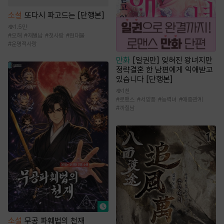
소설
또다시 파고드는 [단행본]
1.5만
#
오해
#
재벌남
#
첫사랑
#
현대물
#
운명적사랑
만화
[일권만] 잊혀진 왕녀지만
정략결혼 한 남편에게 익애받고
있습니다 [단행본]
1천
#
로맨스
#
서양풍
#
능력녀
#
애증관계
#
까칠남
소설
무공 파훼법의 천재