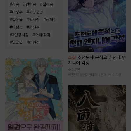
#
강공
#
연하공
#
집착공
#
다정수
#
사랑꾼공
#
일상물
#
첫사랑
#
상처수
#
다정공
#
순진수
#
3인칭시점
#
오해/착각
#
달달물
#
미인수
소설
초전도체 운석으로 천재 엔
지니어 각성
6.7만
#
전문직
#
현대판타지
#
천재
#
사이다물