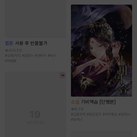
웹툰
사용 후 반품불가
426.5만
#
오해/착각
#
굴림수
#
연하수
#
복수
#
피폐물
소설
기비역습 [단행본]
8.3천
#
갑을관계
#
권선징악
#
여주중심
#
상처녀
#
능력녀