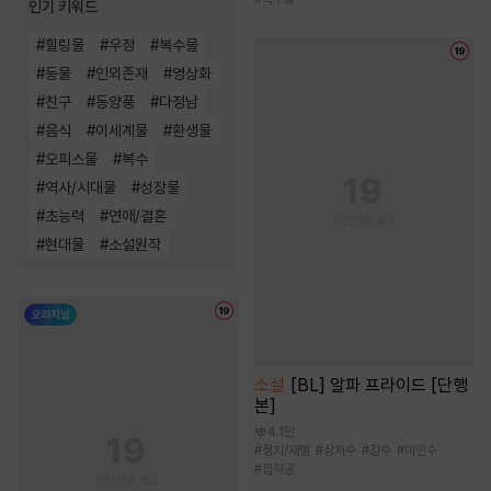
인기 키워드
#
힐링물
#
우정
#
복수물
#
동물
#
인외존재
#
영상화
#
친구
#
동양풍
#
다정남
#
음식
#
이세계물
#
환생물
#
오피스물
#
복수
#
역사/시대물
#
성장물
#
초능력
#
연애/결혼
#
현대물
#
소설원작
소설
[BL] 알파 프라이드 [단행
본]
4.1만
#
정치/재벌
#
상처수
#
강수
#
미인수
#
집착공