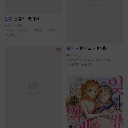
웹툰
불굴의 챔피언
570.9만
#
드라마
#
사제관계
#
음험공
#
다각관계
#
첫경험
웹툰
사랑하고 사랑해서
154.1만
#
섹스파트너
#
첫사랑
#
연애/결혼
#
소설원작
#
현대물