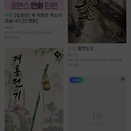
만화
[일권만] 제 약혼은 취소되
었습니다 [단행본]
1천
#
상처녀
#
직진남
#
로맨스
#
서양풍
#
트라우마
소설
팔면도도
12만
#
복수물
#
검객/무사
#
먼치킨
#
전통무협
#
성장물