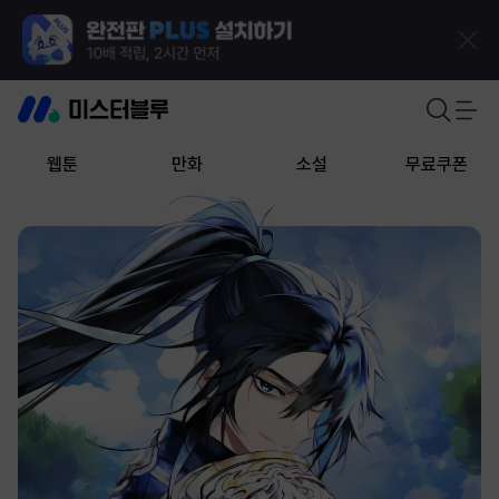
웹툰
만화
소설
무료쿠폰