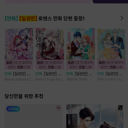
[만화]
[일권만]
로맨스 만화 단편 등장!
만화
[일권만] 기
만화
[일권만] 왕
만화
[일권만] 내
만화
[일권만] 제
억상실 악역 영애
태자님과의 약혼을
게 간섭하지 않겠
약혼은 취소되었습
Minoru Katsura / Mizune
Anno / Yuuri Yuudachi
쿠로카와 쿠사비
하루나기 리구 / 미즈메
는 공략 대상인 얀
거절했더니 어째서
다던 냉정한 남편
니다 [단행본]
데레 의붓 오라버
인지 얀데레로 돌
이 어째선지 저만
니에게서 도망칠
당신만을 위한 추천
변했습니다 [단행
바라봅니다 [단행
수가 없다 [단행
본]
본]
본]