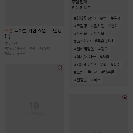
무협 만화
인기 키워드
#
2025 정액제 무협
#
우정
#
무림맹
#
먼치킨
#
천마
소설
육아를 위한 쇼윈도 [단행
#
환생물
#
성장물
본]
#
소설원작
#
죽음/살인
3.4천
#
능글남
#
유혹남
#
계약연애/결혼
#
천하제일인
#
정파
#
조신남
#
절륜남
#
역사/시대물
#
사파
#
2024 정액제 무협
#
살수
#
소림
#
마교
#
복수물
#
전쟁물
#
복수