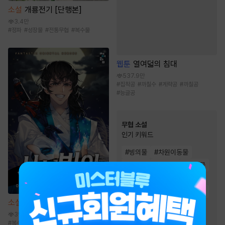
소설
개룡전기 [단행본]
3.4만
#
정파
#
성장물
#
전통무협
#
복수물
웹툰
열여덟의 침대
537.9만
#
집착공
#
까칠수
#
계략공
#
까칠공
#
능글공
무협 소설
인기 키워드
#
빙의물
#
차원이동물
#
잔잔함
#
통쾌함
#
생존물
#
귀환물
#
정파
#
회귀물
#
유쾌함
#
고독함
#
환생물
소설
사신빙의
#
비장함
#
복수물
#
마교
3만
#
천하제일인
#
천마
#
복수물
#
빙의물
#
신무협