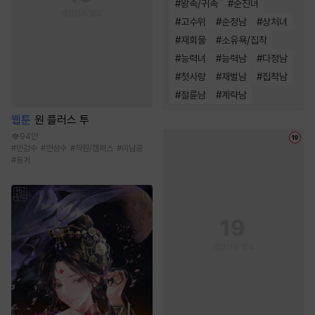
#
왕족/귀족
#
순진녀
#
고수위
#
순정남
#
상처녀
#
재회물
#
소유욕/집착
#
능력녀
#
능력남
#
다정남
#
첫사랑
#
재벌남
#
집착남
#
절륜남
#
계략남
웹툰
원 플러스 투
94만
#
민감수
#
연상수
#
학원/캠퍼스
#
미남공
#
동거