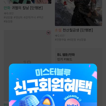
만화
귀멸의 칼날 [단행본]
9.8만
#
성장물
#
영상화
#
검객/무사
#
액션
#
동양풍
소설
천산칠금생 [단행본]
2.6만
#
전통무협
#
비장함
#
성장물
BL 웹툰/만화
인기 키워드
#
대형견공
#
다정공
#
다정수
#
강공
#
연상수
#
상처수
#
미인수
#
동거
#
절륜공
#
짝사랑
#
현대물
#
능글공
#
츤데레수
#
친구>연인
#
고수위
#
미남공
#
하드코어
만화
첩 [스크롤]