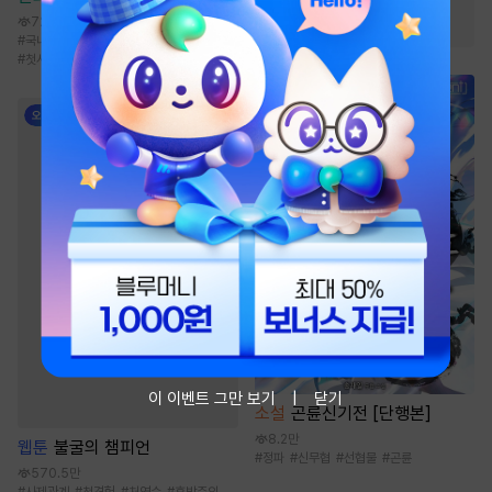
#
연하공
#
친구
#
집착공
72.5만
#
국내에로
#
드라마
#
현대물
#
나이차커플
#
첫사랑
이 이벤트 그만 보기
닫기
소설
곤륜신기전 [단행본]
8.2만
웹툰
불굴의 챔피언
#
정파
#
신무협
#
선협물
#
곤륜
570.5만
#
사제관계
#
첫경험
#
처연수
#
후방주의