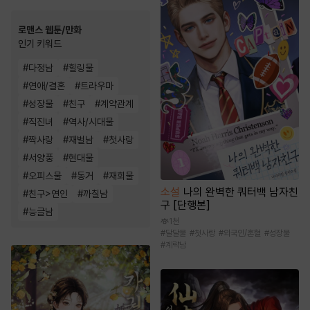
로맨스 웹툰/만화
인기 키워드
#
다정남
#
힐링물
#
연애/결혼
#
트라우마
#
성장물
#
친구
#
계약관계
#
직진녀
#
역사/시대물
#
짝사랑
#
재벌남
#
첫사랑
#
서양풍
#
현대물
#
오피스물
#
동거
#
재회물
소설
나의 완벽한 쿼터백 남자친
#
친구>연인
#
까칠남
구 [단행본]
#
능글남
1천
#
달달물
#
첫사랑
#
외국인/혼혈
#
성장물
#
계략남