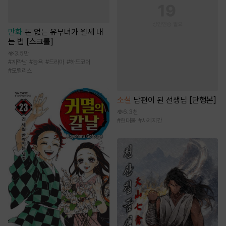
만화
돈 없는 유부녀가 월세 내
는 법 [스크롤]
3.5만
#
계략남
#
능욕
#
드라마
#
하드코어
#
모럴리스
소설
남편이 된 선생님 [단행본]
6.3천
#
현대물
#
사제지간