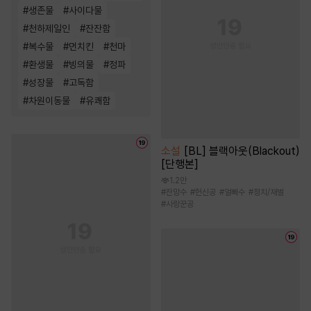
#
생존물
#
사이다물
#
천하제일인
#
잔잔함
#
복수물
#
먼치킨
#
천마
#
환생물
#
빙의물
#
정파
#
성장물
#
고독함
#
차원이동물
#
유쾌함
소설
[BL] 블랙아웃(Blackout)
[단행본]
1.2만
#
잔망수
#
헌신공
#
얼빠수
#
정치/재벌
#
사랑꾼공