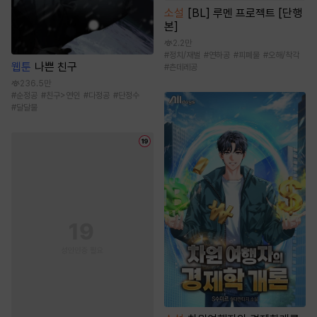
소설
[BL] 루멘 프로젝트 [단행
본]
2.2만
#
정치/재벌
#
연하공
#
피폐물
#
오해/착각
웹툰
나쁜 친구
#
츤데레공
236.5만
#
순정공
#
친구>연인
#
다정공
#
단정수
#
달달물