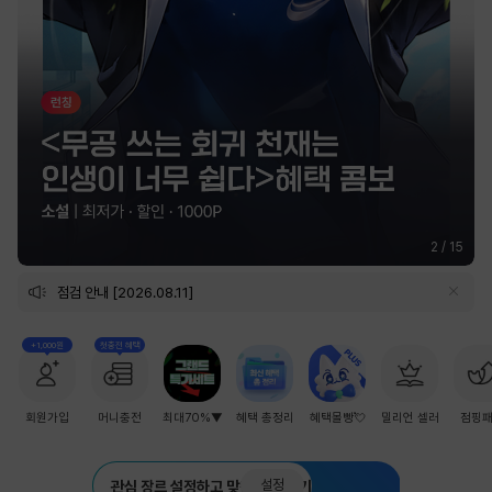
2
/
15
점검 안내 [2026.08.11]
+1,000원
첫충전 혜택
회원가입
머니충전
최대70%▼
혜택 총정리
혜택몰빵💘
밀리언 셀러
점핑
설정
관심 장르 설정하고 맞춤 추천 받기