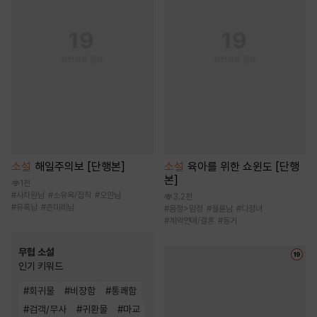
소설
해일주의보 [단행본]
소설
육아를 위한 쇼윈도 [단행
본]
1천
#
사차원남
#
소유욕/집착
#
오만남
3.2천
#
유혹남
#
츤데레남
#
몸정>맘정
#
절륜남
#
다정녀
#
계약연애/결혼
#
동거
무협 소설
인기 키워드
#
회귀물
#
비장함
#
통쾌함
#
검객/무사
#
귀환물
#
마교