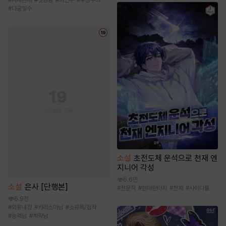
#
다공일수
소설
초전도체 운석으로 천재 엔
지니어 각성
6.6만
소설
은사 [단행본]
#
전문직
#
현대판타지
#
천재
#
사이다물
6.9천
#
외유내강
#
카리스마남
#
소유욕/집착
#
능력남
#
계략남