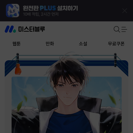
웹툰
만화
소설
무료쿠폰