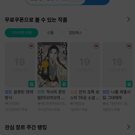
무료쿠폰으로 볼 수 있는 작품
기다리면 무료
선물
점핑패스
웹툰
잘못된 연애
만화
약사의 혼잣
소설
전직 조폭 보
웹툰
나를 파멸시
방식
말(마오마오의 후
스의 19금 소설 속
킬 그대에게
궁 수수께끼 풀이
가정부 빙의기
3만
SIK
16.9만
쿠라타 미노지 / 휴우가 나츠
1천
당성
4.7천
카야 / 점면, 
수첩)
12시간마다 무료
12시간마다 무료
1일마다 무료
1일마다 무료
관심 장르 주간 랭킹