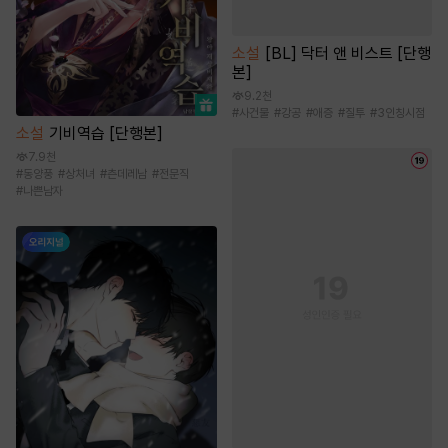
소설
[BL] 닥터 앤 비스트 [단행
본]
9.2천
#
사건물
#
강공
#
애증
#
질투
#
3인칭시점
소설
기비역습 [단행본]
7.9천
#
동양풍
#
상처녀
#
츤데레남
#
전문직
#
나쁜남자