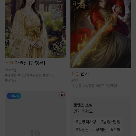
소설
가권신 [단행본]
1.2만
소설
선자
#
첫사랑
#
다정녀
#
달달물
#
능력남
#
동양풍
7만
#
선협물
#
성장물
#
마교
#
신무협
로맨스 소설
인기 키워드
#
운명적사랑
#
몸정>맘정
#
직진남
#
상처남
#
오해