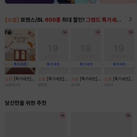
[소설]
로맨스/BL
600종
최대 할인!
그랜드 특가세트
▶
소설
[특가세트]
소설
[특가세트]
소설
[특가세트]
소설
[특가세트]
잠입취재 중입니
넣어두세요, 그까
무뢰한 [단행본]
비가 오던 그날에
상큼버터바
발렌틴
손태옥
유하라
다! [단행본]
짓 사랑 [단행본]
[단행본]
당신만을 위한 추천