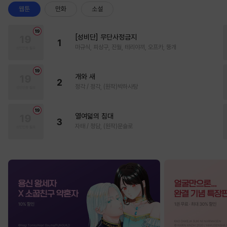
웹툰
만화
소설
[성비단] 무단사정금지
1
마규식, 피상구, 진월, 테리야끼, 오프카, 뚱개
개와 새
2
정각 / 정각, (원작)박하사탕
열여덟의 침대
3
자태 / 청담, (원작)문슬로