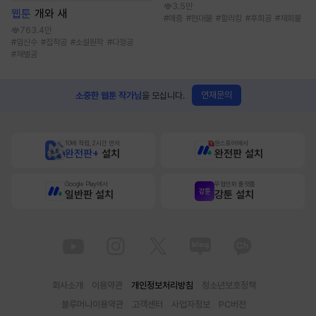
3.5만
웹툰
개와 새
#
애증
#
현대물
#
할리킹
#
후회공
#
재회물
763.4만
#
임신수
#
집착공
#
소설원작
#
다정공
#
재벌공
연재문의
소중한 웹툰 작가님
을 모십니다.
10배 적립, 2시간 먼저
원스토어에서
완전판+
설치
완전판 설치
Google Play에서
무협만화 플랫폼
일반판 설치
강툰 설치
회사소개
이용약관
개인정보처리방침
청소년보호정책
블루머니이용약관
고객센터
사업자정보
PC버전