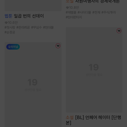
소설
차원여행자의 경제학개론
10.8만
#
재벌물
#
사이다물
#
천재
#
주식/투자
웹툰
일곱 번의 선데이
#
현대판타지
10.6만
#
첫사랑
#
츤데레공
#
무심수
#
현대물
#
순정공
소설
[BL] 언페어 헤이터 [단행
본]