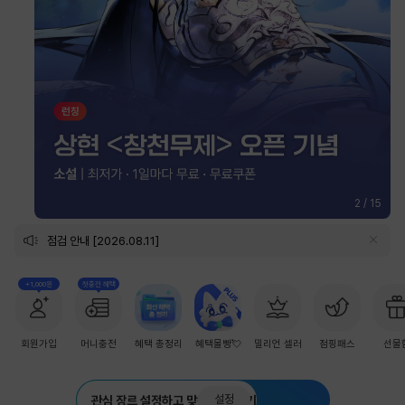
2
/
15
점검 안내 [2026.08.11]
+1,000원
첫충전 혜택
회원가입
머니충전
혜택 총정리
혜택몰빵💘
밀리언 셀러
점핑패스
선물
설정
관심 장르 설정하고 맞춤 추천 받기