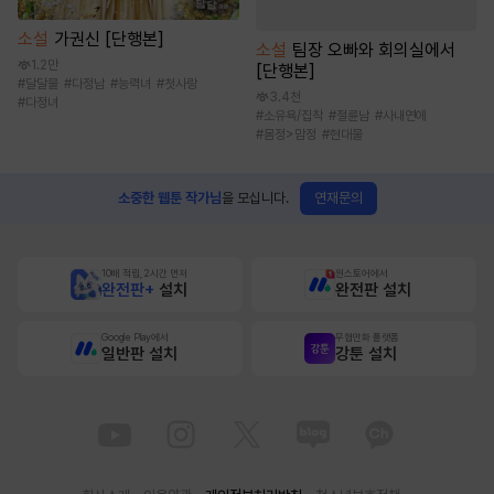
소설
가권신 [단행본]
소설
팀장 오빠와 회의실에서
1.2만
[단행본]
#
달달물
#
다정남
#
능력녀
#
첫사랑
3.4천
#
다정녀
#
소유욕/집착
#
절륜남
#
사내연애
#
몸정>맘정
#
현대물
연재문의
소중한 웹툰 작가님
을 모십니다.
10배 적립, 2시간 먼저
원스토어에서
완전판+
설치
완전판 설치
Google Play에서
무협만화 플랫폼
일반판 설치
강툰 설치