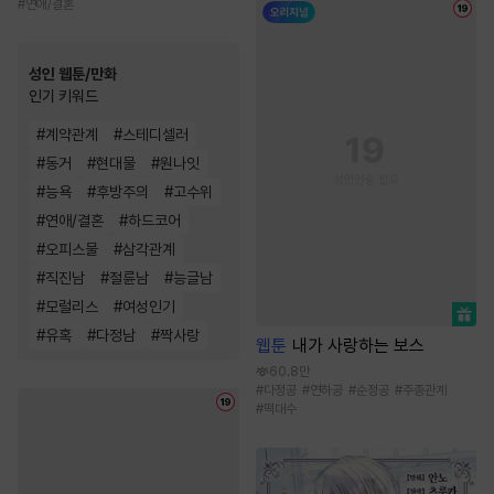
#
연애/결혼
성인 웹툰/만화
인기 키워드
#
계약관계
#
스테디셀러
#
동거
#
현대물
#
원나잇
#
능욕
#
후방주의
#
고수위
#
연애/결혼
#
하드코어
#
오피스물
#
삼각관계
#
직진남
#
절륜남
#
능글남
#
모럴리스
#
여성인기
#
유혹
#
다정남
#
짝사랑
웹툰
내가 사랑하는 보스
60.8만
#
다정공
#
연하공
#
순정공
#
주종관계
#
떡대수