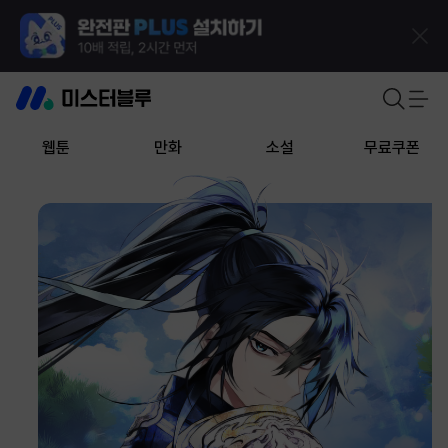
웹툰
만화
소설
무료쿠폰