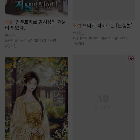
소설
인벤토리로 암시장의 거물
소설
또다시 파고드는 [단행본]
이 되었다.
1.5만
7.7만
#
사내연애
#
재벌남
#
순정녀
#
신분차이
#
군인
#
이능력
#
현대판타지
#
용병
#
능력녀
#
먼치킨