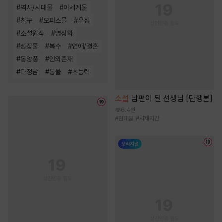
#
역사/시대물
#
이세계물
#
친구
#
오피스물
#
우정
#
소설원작
#
영상화
#
성장물
#
복수
#
연애/결혼
#
동양풍
#
인외존재
#
다정남
#
동물
#
초능력
소설
남편이 된 선생님 [단행본]
6.4천
#
현대물
#
사제지간