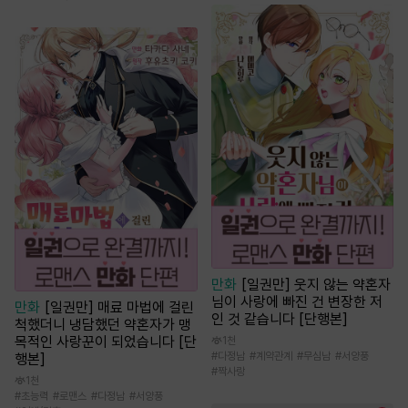
만화
[일권만] 웃지 않는 약혼자
님이 사랑에 빠진 건 변장한 저
만화
[일권만] 매료 마법에 걸린
인 것 같습니다 [단행본]
척했더니 냉담했던 약혼자가 맹
목적인 사랑꾼이 되었습니다 [단
1천
#
다정남
#
계약관계
#
무심남
#
서양풍
행본]
#
짝사랑
1천
#
초능력
#
로맨스
#
다정남
#
서양풍