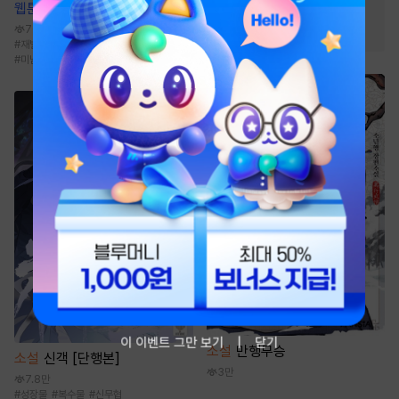
웹툰
개와 새
#
달달물
#
3인칭시점
764.9만
#
상처수
#
강공
#
재벌공
#
현대물
#
친구>연인
#
오해/착각
#
미남수
이 이벤트 그만 보기
닫기
소설
만행무승
소설
신객 [단행본]
3만
7.8만
#
성장물
#
복수물
#
신무협