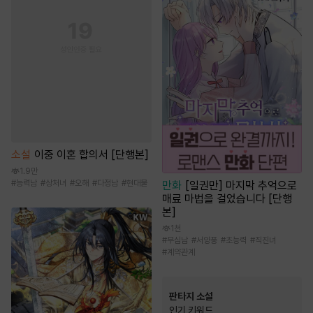
소설
이중 이혼 합의서 [단행본]
1.9만
#
능력남
#
상처녀
#
오해
#
다정남
#
현대물
만화
[일권만] 마지막 추억으로
매료 마법을 걸었습니다 [단행
본]
1천
#
무심남
#
서양풍
#
초능력
#
직진녀
#
계약관계
판타지 소설
인기 키워드