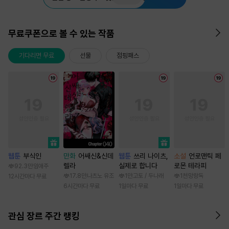
무료쿠폰으로 볼 수 있는 작품
기다리면 무료
선물
점핑패스
웹툰
부식인
만화
어쌔신&신데
웹툰
쓰리 나이츠,
소설
언로맨틱 페
렐라
실제로 합니다
로몬 테라피
92.3만
임애주
17.8만
나츠노 유조
1만
고토 / 두나래
1천
망랑독
12시간마다 무료
6시간마다 무료
1일마다 무료
1일마다 무료
관심 장르 주간 랭킹