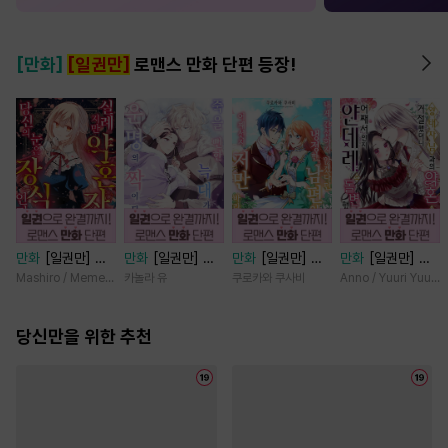
[만화]
[일권만]
로맨스 만화 단편 등장!
만화
[일권만] 실
만화
[일권만] 죽
만화
[일권만] 내
만화
[일권만] 왕
례지만 약혼자님,
을 뻔한 늑대가 운
게 간섭하지 않겠
태자님과의 약혼을
Mashiro / Memeko
카놀라 유
쿠로카와 쿠사비
Anno / Yuuri Yuuda
당신의 눈은 장식
명의 짝이 되기까
다던 냉정한 남편
거절했더니 어째서
인가요? [단행본]
지 [단행본]
이 어째선지 저만
인지 얀데레로 돌
당신만을 위한 추천
바라봅니다 [단행
변했습니다 [단행
본]
본]