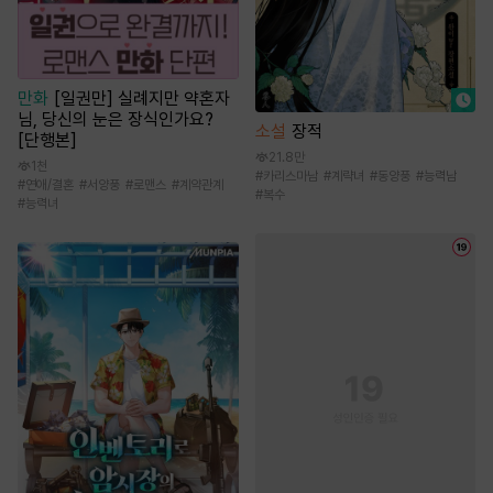
만화
[일권만] 실례지만 약혼자
님, 당신의 눈은 장식인가요?
소설
장적
[단행본]
21.8만
1천
#
카리스마남
#
계략녀
#
동양풍
#
능력남
#
연애/결혼
#
서양풍
#
로맨스
#
계약관계
#
복수
#
능력녀