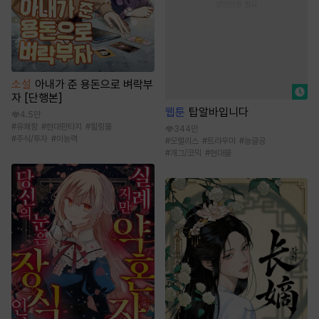
소설
아내가 준 용돈으로 벼락부
자 [단행본]
웹툰
탑알바입니다
4.5만
#
유쾌함
#
현대판타지
#
힐링물
344만
#
주식/투자
#
이능력
#
모럴리스
#
트라우마
#
능글공
#
개그/코믹
#
현대물