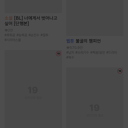
소설
[BL] 너에게서 벗어나고
싶어 [단행본]
2만
#
후회공
#
능욕공
#
순진수
#
질투
#
시리어스물
웹툰
불굴의 챔피언
570.9만
#
납치
#
쓰레기수
#
죽음/살인
#
드라마
#
복수