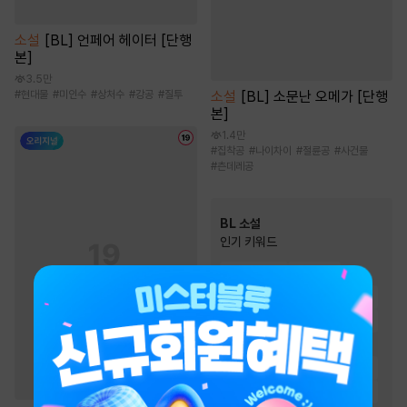
소설
[BL] 언페어 헤이터 [단행
본]
3.5만
소설
[BL] 소문난 오메가 [단행
#
현대물
#
미인수
#
상처수
#
강공
#
질투
본]
1.4만
#
집착공
#
나이차이
#
절륜공
#
사건물
#
츤데레공
BL 소설
인기 키워드
#
오해/착각
#
다정수
#
순정공
#
첫사랑
#
능욕공
#
일상물
#
연하공
#
다정공
#
사랑꾼공
#
미인수
#
절륜공
#
미인공
#
집착공
#
단정수
#
능글공
#
순진수