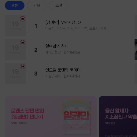
웹툰
만화
소설
[성비단] 무단사정금지
1
마규식, 피상구, 진월, 테리야끼, 오프카, 뚱개
열여덟의 침대
2
자태 / 청담, (원작)문슬로
언모럴 로맨틱 코미디
3
가감 / 쌔우, (원작)곽겨자