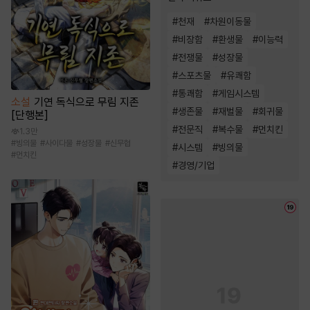
#
천재
#
차원이동물
#
비장함
#
환생물
#
이능력
#
전쟁물
#
성장물
#
스포츠물
#
유쾌함
#
통쾌함
#
게임시스템
소설
기연 독식으로 무림 지존
#
생존물
#
재벌물
#
회귀물
[단행본]
#
전문직
#
복수물
#
먼치킨
1.3만
#
빙의물
#
사이다물
#
성장물
#
신무협
#
시스템
#
빙의물
#
먼치킨
#
경영/기업