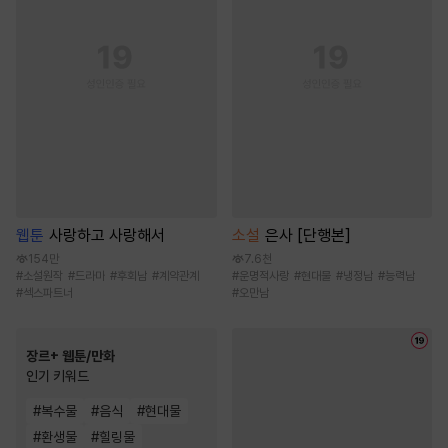
웹툰
사랑하고 사랑해서
소설
은사 [단행본]
154만
7.6천
#
소설원작
#
드라마
#
후회남
#
계약관계
#
운명적사랑
#
현대물
#
냉정남
#
능력남
#
섹스파트너
#
오만남
장르+ 웹툰/만화
인기 키워드
#
복수물
#
음식
#
현대물
#
환생물
#
힐링물