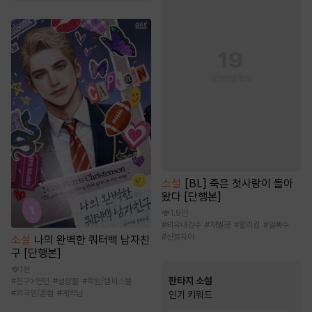
소설
[BL] 죽은 첫사랑이 돌아
왔다 [단행본]
1.9만
#
외유내강수
#
재벌공
#
할리킹
#
얼빠수
#
신분차이
소설
나의 완벽한 쿼터백 남자친
구 [단행본]
1천
판타지 소설
#
친구>연인
#
성장물
#
학원/캠퍼스물
#
외국인/혼혈
#
계략남
인기 키워드