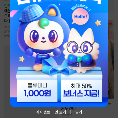
#
귀환물
#
잔잔함
만화
[일권만] 기억상실 악역 영
#
천하제일인
애는 공략 대상인 얀데레 의붓
오라버니에게서 도망칠 수가 없
다 [단행본]
1천
#
기억상실
#
로맨스
#
서양풍
#
집착남
#
연애/결혼
소설
중생 후 다섯 명의 권신을
거두었다
이 이벤트 그만 보기
닫기
6.6만