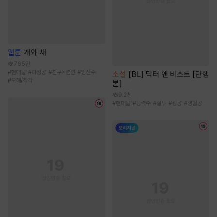
웹툰
개와 새
765만
#
현대물
#
다정공
#
친구>연인
#
임신수
소설
[BL] 닥터 앤 비스트 [단행
#
오해/착각
본]
9.2천
#
현대물
#
능력수
#
질투
#
광공
#
냉혈공