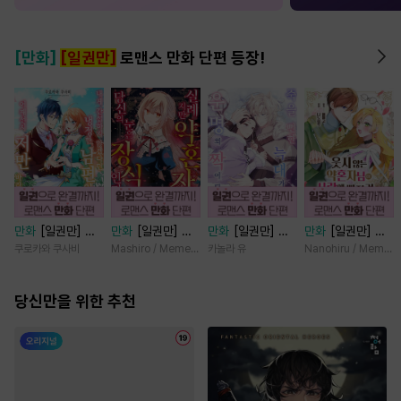
[만화]
[일권만]
로맨스 만화 단편 등장!
만화
[일권만] 내
만화
[일권만] 실
만화
[일권만] 죽
만화
[일권만] 웃
게 간섭하지 않겠
례지만 약혼자님,
을 뻔한 늑대가 운
지 않는 약혼자님
쿠로카와 쿠사비
Mashiro / Memeko
카놀라 유
Nanohiru / Memek
다던 냉정한 남편
당신의 눈은 장식
명의 짝이 되기까
이 사랑에 빠진 건
이 어째선지 저만
인가요? [단행본]
지 [단행본]
변장한 저인 것 같
바라봅니다 [단행
당신만을 위한 추천
습니다 [단행본]
본]