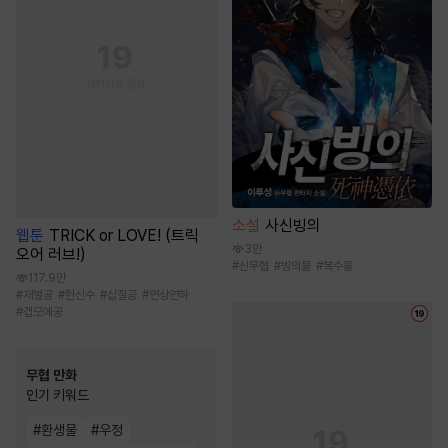
소설
사신빙의
웹툰
TRICK or LOVE! (트릭
3만
오어 러브!)
#
신무협
#
빙의물
#
복수물
117.9만
#
재벌공
#
헌신수
#
삽질공
#
연상연하
#
갭모에공
무협 만화
인기 키워드
#
환생물
#
우정