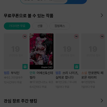
무료쿠폰으로 볼 수 있는 작품
기다리면 무료
선물
점핑패스
웹툰
부식인
만화
어쌔신&신데
웹툰
쓰리 나이츠,
소설
언로맨틱 페
렐라
실제로 합니다
로몬 테라피
92.3만
임애주
17.8만
나츠노 유조
1만
고토 / 두나래
1천
망랑독
12시간마다 무료
6시간마다 무료
1일마다 무료
1일마다 무료
관심 장르 주간 랭킹