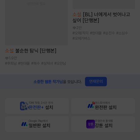
소설
[BL] 너에게서 벗어나고
싶어 [단행본]
2만
#
오해/착각
#
현대물
#
순진수
#
소심수
#
오메가버스
소설
불순한 탐닉 [단행본]
1.9만
#
후회남
#
현대물
#
복수
#
상처녀
#
오만남
연재문의
소중한 웹툰 작가님
을 모십니다.
10배 적립, 2시간 먼저
원스토어에서
완전판+
설치
완전판 설치
Google Play에서
무협만화 플랫폼
일반판 설치
강툰 설치