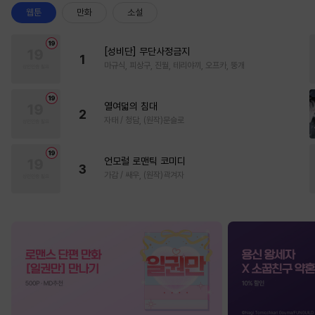
웹툰
만화
소설
[성비단] 무단사정금지
1
마규식, 피상구, 진월, 테리야끼, 오프카, 뚱개
열여덟의 침대
2
자태 / 청담, (원작)문슬로
언모럴 로맨틱 코미디
3
가감 / 쌔우, (원작)곽겨자