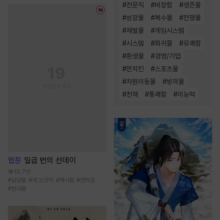
#
전문직
#
비장함
#
생존물
#
성장물
#
복수물
#
전쟁물
#
재벌물
#
게임시스템
#
시스템
#
회귀물
#
유쾌함
#
환생물
#
경영/기업
#
먼치킨
#
스포츠물
#
차원이동물
#
빙의물
#
천재
#
통쾌함
#
이능력
웹툰
일곱 번의 선데이
10.7만
#
달달물
#
개그/코믹
#
짝사랑
#
연하공
#
현대물