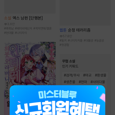
소설
엑스 남편 [단행본]
3.6만
#
후회남
#
베이비메신저
#
계약연애/결혼
웹툰
순정 테러리즘
#
현대물
#
나이차이
57.8만
#
동거
#
나이차커플
#
대물공
#
능글공
#
첫경험
무협 소설
인기 키워드
#
검객/무사
#
마교
#
환생물
#
생존물
#
천마
#
사이다물
#
회귀물
#
성장물
#
빙의물
#
통쾌함
#
복수물
#
정파
#
유쾌함
#
고독함
#
비장함
#
차원이동물
#
먼치킨