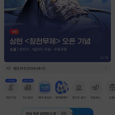
2
/
15
점검 안내 [2026.08.11]
+1,000원
첫충전 혜택
회원가입
머니충전
혜택 총정리
혜택몰빵💘
밀리언 셀러
점핑패스
선물
설정
관심 장르 설정하고 맞춤 추천 받기