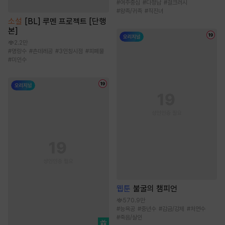
#
여주중심
#
다정남
#
걸크러시
#
왕족/귀족
#
직진녀
소설
[BL] 루멘 프로젝트 [단행
본]
2.2만
#
명랑수
#
츤데레공
#
3인칭시점
#
피폐물
#
미인수
웹툰
불굴의 챔피언
570.9만
#
능욕공
#
중년수
#
감금/강제
#
처연수
#
죽음/살인