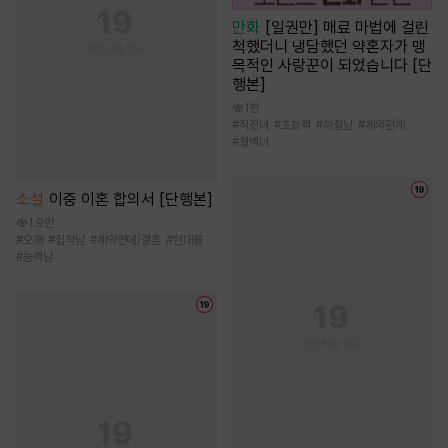
만화
[일권만] 매료 마법에 걸린
척했더니 냉담했던 약혼자가 맹
목적인 사랑꾼이 되었습니다 [단
행본]
1천
#
직진녀
#
초능력
#
까칠남
#
계약관계
#
철벽녀
소설
이중 이혼 합의서 [단행본]
1.9만
#
오해
#
집착남
#
계약연애/결혼
#
현대물
#
능력남