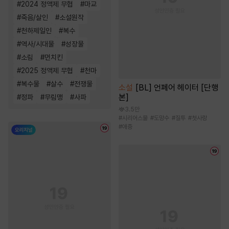
#
2024 정액제 무협
#
마교
#
죽음/살인
#
소설원작
#
천하제일인
#
복수
#
역사/시대물
#
성장물
#
소림
#
먼치킨
#
2025 정액제 무협
#
천마
#
복수물
#
살수
#
전쟁물
소설
[BL] 언페어 헤이터 [단행
본]
#
정파
#
무림맹
#
사파
3.5만
#
시리어스물
#
도망수
#
질투
#
첫사랑
#
애증