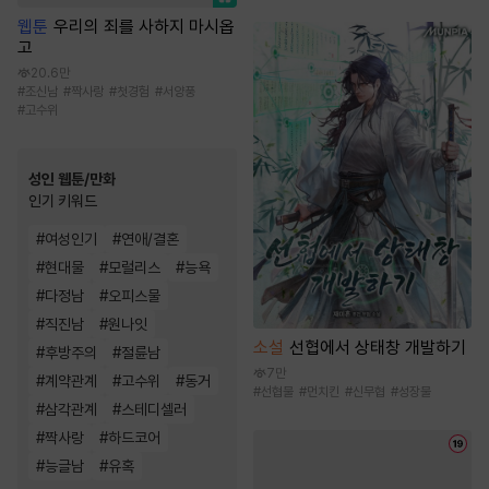
웹툰
우리의 죄를 사하지 마시옵
고
20.6만
#
조신남
#
짝사랑
#
첫경험
#
서양풍
#
고수위
성인 웹툰/만화
인기 키워드
#
여성인기
#
연애/결혼
#
현대물
#
모럴리스
#
능욕
#
다정남
#
오피스물
#
직진남
#
원나잇
소설
선협에서 상태창 개발하기
#
후방주의
#
절륜남
7만
#
계약관계
#
고수위
#
동거
#
선협물
#
먼치킨
#
신무협
#
성장물
#
삼각관계
#
스테디셀러
#
짝사랑
#
하드코어
#
능글남
#
유혹