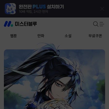
웹툰
만화
소설
무료쿠폰