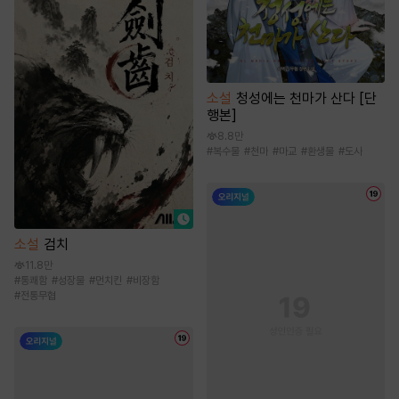
소설
청성에는 천마가 산다 [단
행본]
8.8만
#
복수물
#
천마
#
마교
#
환생물
#
도사
소설
검치
11.8만
#
통쾌함
#
성장물
#
먼치킨
#
비장함
#
전통무협