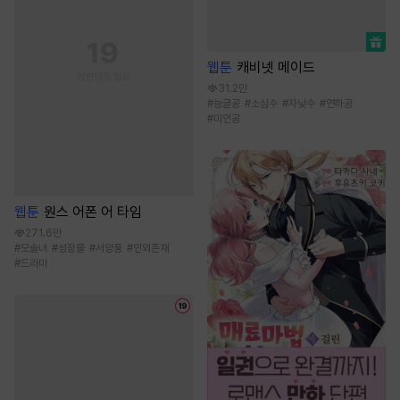
웹툰
캐비넷 메이드
31.2만
#
능글공
#
소심수
#
자낮수
#
연하공
#
미인공
웹툰
원스 어폰 어 타임
271.6만
#
모솔녀
#
성장물
#
서양풍
#
인외존재
#
드라마