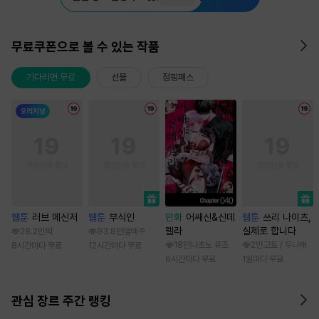
무료쿠폰으로 볼 수 있는 작품
기다리면 무료
선물
점핑패스
웹툰
러브 메신저
웹툰
부식인
만화
어쌔신&신데
웹툰
쓰리 나이츠,
렐라
실제로 합니다
28.2만
딱
93.8만
임애주
18만
나츠노 유조
2만
고토 / 두나래
8시간마다 무료
12시간마다 무료
6시간마다 무료
1일마다 무료
관심 장르 주간 랭킹