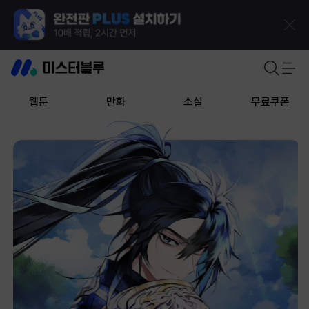
웹툰
만화
소설
무료쿠폰