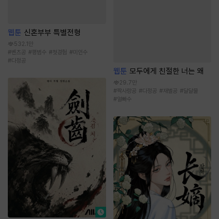
웹툰
신혼부부 특별전형
532.1만
#
벤츠공
#
평범수
#
첫경험
#
미인수
#
다정공
웹툰
모두에게 친절한 너는 왜
29.7만
#
짝사랑공
#
다정공
#
재벌공
#
달달물
#
얼빠수