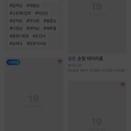
#
집착남
#
재벌남
#
소유욕/집착
#
직진남
#
상처남
#
첫사랑
#
절륜남
#
다정남
#
계략남
#
재회물
#
몸정>맘정
#
순진녀
#
능력녀
#
운명적사랑
웹툰
순정 테러리즘
58.2만
#
능글공
#
동거
#
대물공
#
첫경험
#
재회물