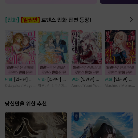
[만화]
[일권만]
로맨스 만화 단편 등장!
만화
[일권만] 잊
만화
[일권만] 제
만화
[일권만] 왕
만화
[일권만] 실
혀진 왕녀지만 정
약혼은 취소되었습
태자님과의 약혼을
례지만 약혼자님,
Odayaka / Maya Koike
하루나기 리구 / 미즈메
Anno / Yuuri Yuudachi
Mashiro / Memeko
략결혼 한 남편에
니다 [단행본]
거절했더니 어째서
당신의 눈은 장식
게 익애받고 있습
인지 얀데레로 돌
인가요? [단행본]
니다 [단행본]
당신만을 위한 추천
변했습니다 [단행
본]