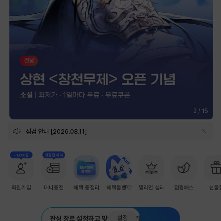
2
/
15
점검 안내 [2026.08.11]
+1,000원
첫충전 혜택
회원가입
머니충전
혜택 총정리
혜택몰빵💘
밀리언 셀러
점핑패스
선물
설정
관심 장르 설정하고 맞춤 추천 받기