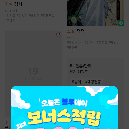
소설
검치
11.9만
#
성장물
#
먼치킨
#
비장함
#
전통무협
#
통쾌함
소설
장적
22만
#
카리스마남
#
능력남
#
궁정물
#
무심녀
#
동양풍
BL 웹툰/만화
인기 키워드
#
동거
#
대형견공
#
하드코어
#
미남공
#
현대물
#
연하공
#
친구
#
절륜공
#
친구>연인
#
다정공
#
미인수
#
강공
#
능글공
#
고수위
#
집착공
소설
[BL] 알파 프라이드 [단행
#
다정수
#
상처수
본]