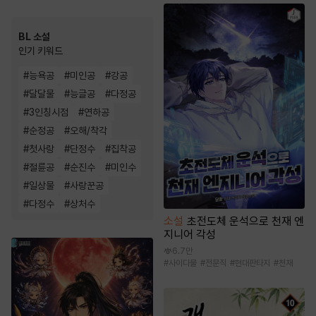
BL 소설
인기 키워드
#
능욕공
#
미인공
#
강공
#
달달물
#
능글공
#
다정공
#
3인칭시점
#
연하공
#
순정공
#
오해/착각
#
첫사랑
#
단정수
#
집착공
#
절륜공
#
순진수
#
미인수
#
일상물
#
사랑꾼공
#
다정수
#
상처수
소설
초전도체 운석으로 천재 엔
지니어 각성
6.7만
#
사이다물
#
전문직
#
현대판타지
#
천재