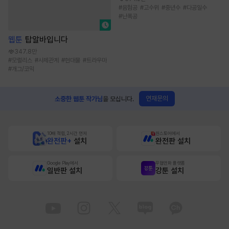
#
음험공
#
고수위
#
중년수
#
다공일수
#
난폭공
웹툰
탑알바입니다
347.8만
#
모럴리스
#
사제관계
#
현대물
#
트라우마
#
개그/코믹
연재문의
소중한 웹툰 작가님
을 모십니다.
10배 적립, 2시간 먼저
원스토어에서
완전판+
설치
완전판 설치
Google Play에서
무협만화 플랫폼
일반판 설치
강툰 설치