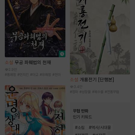
소설
무공 파훼법의 천재
2.9만
#
통쾌함
#
먼치킨
#
마교
#
유쾌함
#
천마
소설
개룡전기 [단행본]
3.4만
#
정파
#
성장물
#
복수물
#
전통무협
무협 만화
인기 키워드
#
소림
#
역사/시대물