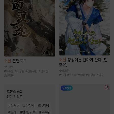
소설
청성에는 천마가 산다 [단
소설
팔면도도
행본]
12만
8.8만
#
복수물
#
비장함
#
전통무협
#
먼치킨
#
도사
#
복수물
#
천마
#
환생물
#
마교
#
성장물
로맨스 소설
인기 키워드
#
상처녀
#
순정남
#
능력남
#
오해
#
왕족/귀족
#
고수위