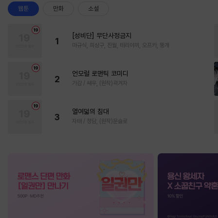
웹툰
만화
소설
[성비단] 무단사정금지
1
마규식, 피상구, 진월, 테리야끼, 오프카, 뚱개
언모럴 로맨틱 코미디
2
가감 / 쌔우, (원작)곽겨자
열여덟의 침대
3
자태 / 청담, (원작)문슬로