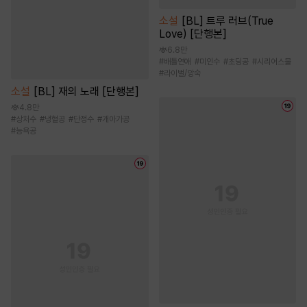
소설
[BL] 트루 러브(True
Love) [단행본]
6.8만
#
배틀연애
#
미인수
#
초딩공
#
시리어스물
#
라이벌/앙숙
소설
[BL] 재의 노래 [단행본]
4.8만
#
상처수
#
냉혈공
#
단정수
#
개아가공
#
능욕공