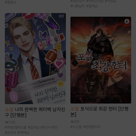
#
권선징악
#
카리스마남
#
까칠남
#
평범녀
#
나쁜남자
#
집착남
소설
포식으로 최강 헌터 [단행
소설
나의 완벽한 쿼터백 남자친
본]
구 [단행본]
2만
1.1천
#
시스템
#
현대판타지
#
학원/캠퍼스물
#
집착남
#
친구>연인
#
순진녀
#
계략남