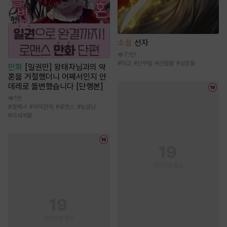
소설
선자
7.1만
#
마교
#
신무협
#
선협물
#
성장물
만화
[일권만] 왕태자님과의 약
혼을 거절했더니 어째서인지 얀
데레로 돌변했습니다 [단행본]
1천
#
철벽녀
#
계약관계
#
로맨스
#
능글남
#
이세계물