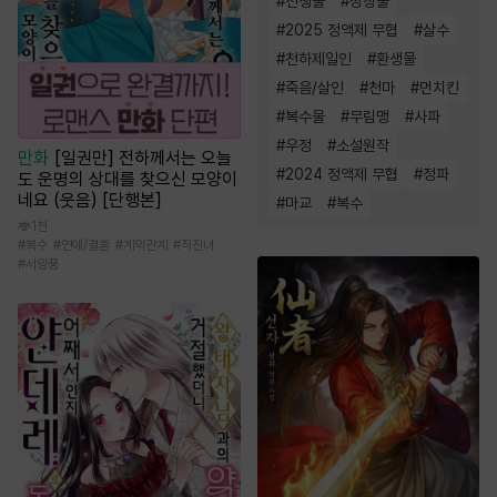
#
전쟁물
#
성장물
#
2025 정액제 무협
#
살수
#
천하제일인
#
환생물
#
죽음/살인
#
천마
#
먼치킨
#
복수물
#
무림맹
#
사파
#
우정
#
소설원작
만화
[일권만] 전하께서는 오늘
#
2024 정액제 무협
#
정파
도 운명의 상대를 찾으신 모양이
네요 (웃음) [단행본]
#
마교
#
복수
1천
#
복수
#
연애/결혼
#
계약관계
#
직진녀
#
서양풍