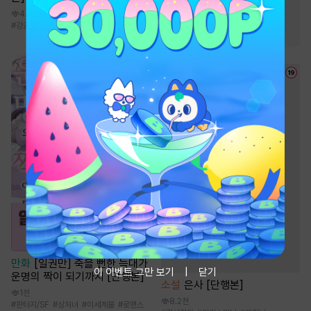
#
츤데레수
#
연상수
4.1만
#
강공
#
미인수
#
재벌수
#
삽질물
#
무심공
#
짝사랑
만화
[일권만] 죽을 뻔한 늑대가
이 이벤트 그만 보기
닫기
운명의 짝이 되기까지 [단행본]
소설
은사 [단행본]
1천
8.2천
#
판타지/SF
#
상처녀
#
이세계물
#
로맨스