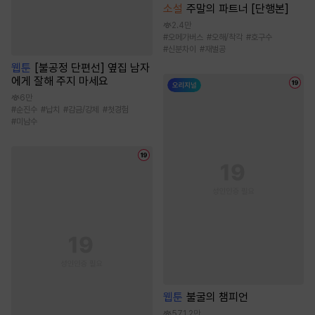
소설
주말의 파트너 [단행본]
2.4만
#
오메가버스
#
오해/착각
#
호구수
#
신분차이
#
재벌공
웹툰
[불공정 단편선] 옆집 남자
에게 잘해 주지 마세요
6만
#
순진수
#
납치
#
감금/강제
#
첫경험
#
미남수
웹툰
불굴의 챔피언
571.2만