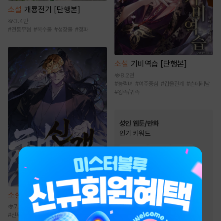
소설
개룡전기 [단행본]
3.4만
#
전통무협
#
복수물
#
성장물
#
정파
소설
기비역습 [단행본]
8.2천
#
능력녀
#
여주중심
#
갑을관계
#
츤데레남
#
왕족/귀족
성인 웹툰/만화
인기 키워드
#
절륜남
#
동거
#
능욕
#
스테디셀러
#
여성인기
#
삼각관계
#
계약관계
#
능글남
#
오피스물
소설
신객 [단행본]
#
현대물
#
고수위
7.8만
#
모럴리스
#
하드코어
#
신무협
#
복수물
#
성장물