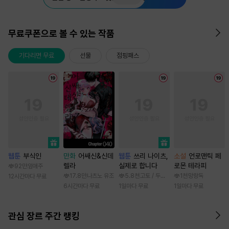
무료쿠폰으로 볼 수 있는 작품
기다리면 무료
선물
점핑패스
웹툰
부식인
만화
어쌔신&신데
웹툰
쓰리 나이츠,
소설
언로맨틱 페
렐라
실제로 합니다
로몬 테라피
92만
임애주
17.8만
나츠노 유조
5.8천
고토 / 두나래
1천
망랑독
12시간마다 무료
6시간마다 무료
1일마다 무료
1일마다 무료
관심 장르 주간 랭킹