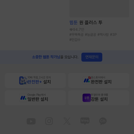
웹툰
원 플러스 투
94.7만
#
무뚝뚝공
#
능글공
#
짝사랑
#
3P
#
민감수
연재문의
소중한 웹툰 작가님
을 모십니다.
10배 적립, 2시간 먼저
원스토어에서
완전판+
설치
완전판 설치
Google Play에서
무협만화 플랫폼
일반판 설치
강툰 설치