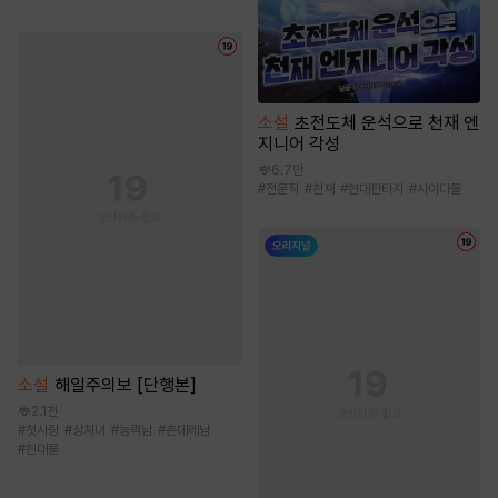
소설
초전도체 운석으로 천재 엔
지니어 각성
6.7만
#
전문직
#
천재
#
현대판타지
#
사이다물
소설
해일주의보 [단행본]
2.1천
#
첫사랑
#
상처녀
#
능력남
#
츤데레남
#
현대물