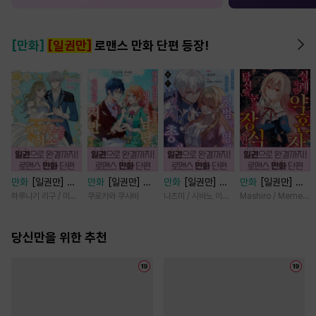
[만화]
[일권만]
로맨스 만화 단편 등장!
만화
[일권만] 제
만화
[일권만] 내
만화
[일권만] 모
만화
[일권만] 실
약혼은 취소되었습
게 간섭하지 않겠
든 것을 포기한 평
례지만 약혼자님,
하루나기 리구 / 미즈메
쿠로카와 쿠사비
나츠미 / 시바노 이즈미
Mashiro / Memeko
니다 [단행본]
다던 냉정한 남편
범한 영애는 젊은
당신의 눈은 장식
이 어째선지 저만
빙제의 총애를 받
인가요? [단행본]
당신만을 위한 추천
바라봅니다 [단행
는다 [단행본]
본]