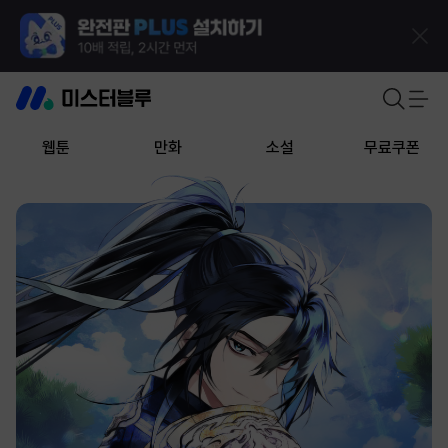
웹툰
만화
소설
무료쿠폰