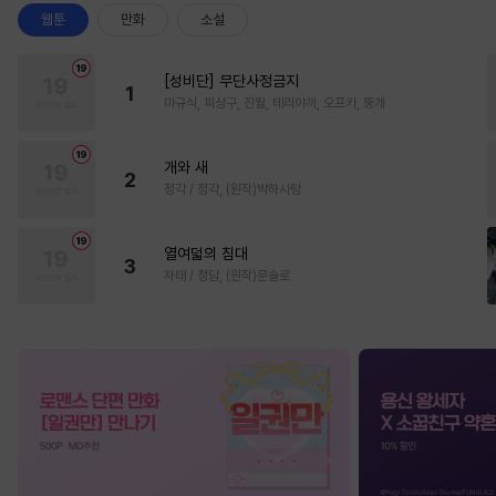
웹툰
만화
소설
[성비단] 무단사정금지
1
마규식, 피상구, 진월, 테리야끼, 오프카, 뚱개
개와 새
2
정각 / 정각, (원작)박하사탕
열여덟의 침대
3
자태 / 청담, (원작)문슬로