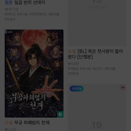
웹툰
일곱 번의 선데이
10.7만
#
연하공
#
첫사랑
#
학원/캠퍼스
#
현대물
#
능글수
소설
[BL] 죽은 첫사랑이 돌아
왔다 [단행본]
1.9만
#
재벌공
#
첫사랑
#
순진수
#
현대물
#
연예계
소설
무공 파훼법의 천재
2.9만