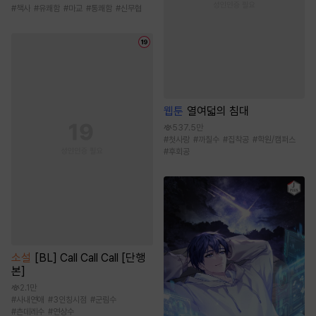
#
책사
#
유쾌함
#
마교
#
통쾌함
#
신무협
웹툰
열여덟의 침대
537.5만
#
첫사랑
#
까칠수
#
집착공
#
학원/캠퍼스
#
후회공
소설
[BL] Call Call Call [단행
본]
2.1만
#
사내연애
#
3인칭시점
#
군림수
#
츤데레수
#
연상수