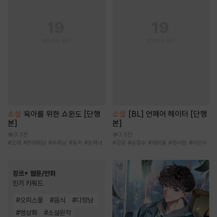
소설
육아를 위한 쇼윈도 [단행
소설
[BL] 언페어 헤이터 [단행
본]
본]
3.3천
3.5만
#
오해
#
츤데레남
#
유혹남
#
동거
#
능력녀
#
강공
#
순정수
#
재회물
#
첫사랑
#
미인수
장르+ 웹툰/만화
인기 키워드
#
오피스물
#
음식
#
다정남
#
영상화
#
소설원작