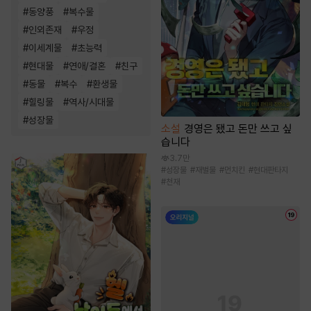
#
동양풍
#
복수물
#
인외존재
#
우정
#
이세계물
#
초능력
#
현대물
#
연애/결혼
#
친구
#
동물
#
복수
#
환생물
#
힐링물
#
역사/시대물
#
성장물
소설
경영은 됐고 돈만 쓰고 싶
습니다
3.7만
#
성장물
#
재벌물
#
먼치킨
#
현대판타지
#
천재