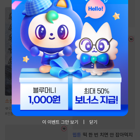
#
직진남
#
유혹
#
원나잇
#
연애/결혼
#
다정남
#
후방주의
#
짝사랑
소설
천산칠금생 [단행본]
2.6만
#
전통무협
#
성장물
#
비장함
이 이벤트 그만 보기
닫기
웹툰
떡 한 번 치면 안 잡아먹지