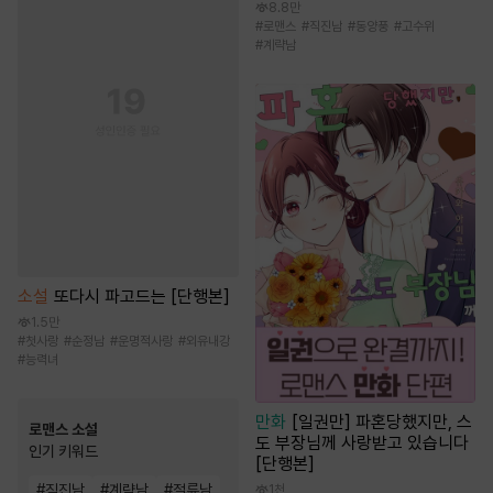
8.8만
#
로맨스
#
직진남
#
동양풍
#
고수위
#
계략남
소설
또다시 파고드는 [단행본]
1.5만
#
첫사랑
#
순정남
#
운명적사랑
#
외유내강
#
능력녀
만화
[일권만] 파혼당했지만, 스
로맨스 소설
도 부장님께 사랑받고 있습니다
인기 키워드
[단행본]
#
직진남
#
계략남
#
절륜남
1천