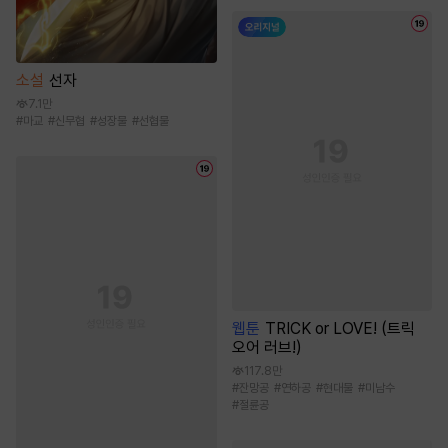
소설
선자
7.1만
#
마교
#
신무협
#
성장물
#
선협물
웹툰
TRICK or LOVE! (트릭
오어 러브!)
117.8만
#
잔망공
#
연하공
#
현대물
#
미남수
#
절륜공