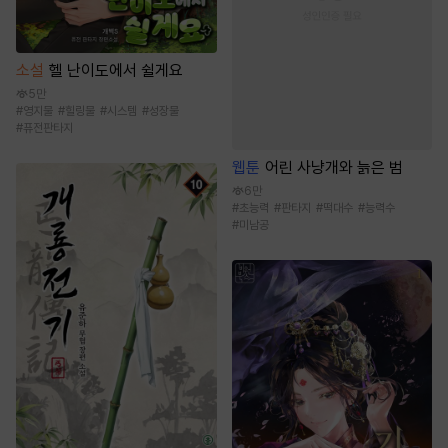
소설
헬 난이도에서 쉴게요
5만
#
영지물
#
힐링물
#
시스템
#
성장물
#
퓨전판타지
웹툰
어린 사냥개와 늙은 범
6만
#
초능력
#
판타지
#
떡대수
#
능력수
#
미남공