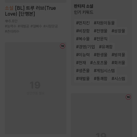
판타지 소설
소설
[BL] 트루 러브(True
인기 키워드
Love) [단행본]
6.8만
#
먼치킨
#
차원이동물
#
능력수
#
재벌공
#
얼빠수
#
사랑꾼공
#
비장함
#
전쟁물
#
성장물
#
츤데레수
#
복수물
#
전문직
#
경영/기업
#
유쾌함
#
이능력
#
환생물
#
빙의물
#
천재
#
스포츠물
#
회귀물
#
생존물
#
게임시스템
#
재벌물
#
통쾌함
#
시스템