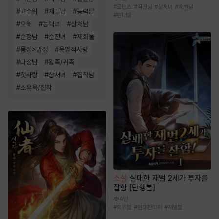
#
로맨스
#
직진남
#
상처녀
#
재벌남
#
고수위
#
재벌남
#
능력남
#
현대물
#
오해
#
능력녀
#
상처남
#
순정남
#
순진녀
#
재회물
#
몸정>맘정
#
운명적사랑
#
다정남
#
왕족/귀족
#
첫사랑
#
상처녀
#
집착남
#
소유욕/집착
소설
실패한 재벌 2세가 투자를
잘함 [단행본]
4만
#
회귀물
#
현대판타지
#
재벌물