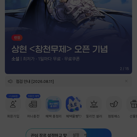
2
/
15
점검 안내 [2026.08.11]
+1,000원
첫충전 혜택
회원가입
머니충전
혜택 총정리
혜택몰빵💘
밀리언 셀러
점핑패스
선물
설정
관심 장르 설정하고 맞춤 추천 받기