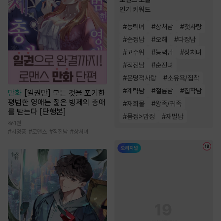
인기 키워드
#
능력녀
#
상처남
#
첫사랑
#
순정남
#
오해
#
다정남
#
고수위
#
능력남
#
상처녀
#
직진남
#
순진녀
#
운명적사랑
#
소유욕/집착
#
계략남
#
절륜남
#
집착남
만화
[일권만] 모든 것을 포기한
평범한 영애는 젊은 빙제의 총애
#
재회물
#
왕족/귀족
를 받는다 [단행본]
#
몸정>맘정
#
재벌남
1천
#
서양풍
#
로맨스
#
직진남
#
상처녀