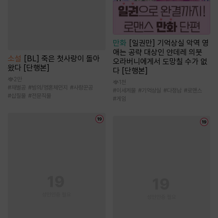
만화
[일권만] 기억상실 악역 영
애는 공략 대상인 얀데레 의붓
소설
[BL] 죽은 첫사랑이 돌아
오라버니에게서 도망칠 수가 없
왔다 [단행본]
다 [단행본]
2만
1천
#
재벌공
#
빙의/영혼체인지
#
사랑꾼공
#
이세계물
#
기억상실
#
다정남
#
로맨스
#
삽질물
#
전문직물
#
게임