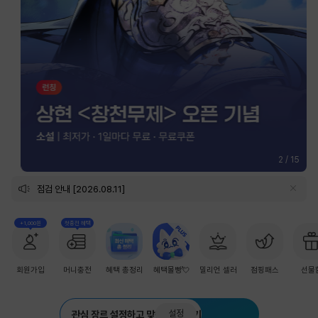
2
/
15
점검 안내 [2026.08.11]
+1,000원
첫충전 혜택
회원가입
머니충전
혜택 총정리
혜택몰빵💘
밀리언 셀러
점핑패스
선물
설정
관심 장르 설정하고 맞춤 추천 받기