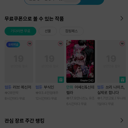
무료쿠폰으로 볼 수 있는 작품
기다리면 무료
선물
점핑패스
웹툰
러브 메신저
웹툰
부식인
만화
어쌔신&신데
웹툰
쓰리 나이츠,
렐라
실제로 합니다
28만
딱
93.4만
임애주
17.9만
나츠노 유조
1.7만
고토 / 두나래
8시간마다 무료
12시간마다 무료
6시간마다 무료
1일마다 무료
관심 장르 주간 랭킹