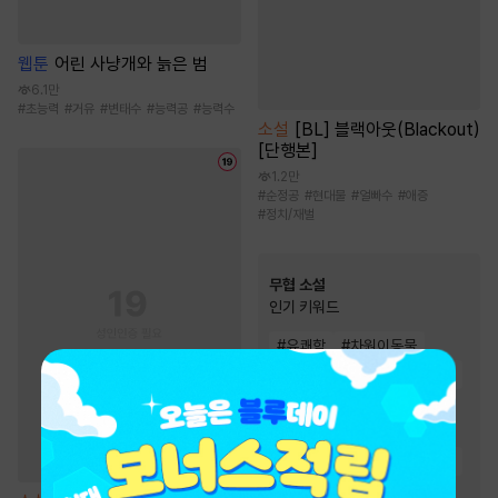
웹툰
어린 사냥개와 늙은 범
6.1만
#
초능력
#
거유
#
변태수
#
능력공
#
능력수
소설
[BL] 블랙아웃(Blackout)
[단행본]
1.2만
#
순정공
#
현대물
#
얼빠수
#
애증
#
정치/재벌
무협 소설
인기 키워드
#
유쾌함
#
차원이동물
#
잔잔함
#
고독함
#
성장물
#
천하제일인
#
생존물
#
마교
#
천마
#
사이다물
#
통쾌함
#
귀환물
#
먼치킨
#
회귀물
#
정파
#
빙의물