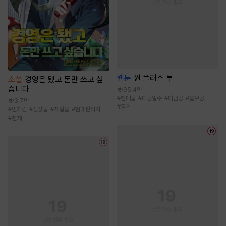
웹툰
원 플러스 투
소설
경영은 됐고 돈만 쓰고 싶
습니다
95.4만
#
현대물
#
다공일수
#
미남공
#
울보공
3.7만
#
동거
#
먼치킨
#
성장물
#
재벌물
#
현대판타지
#
천재