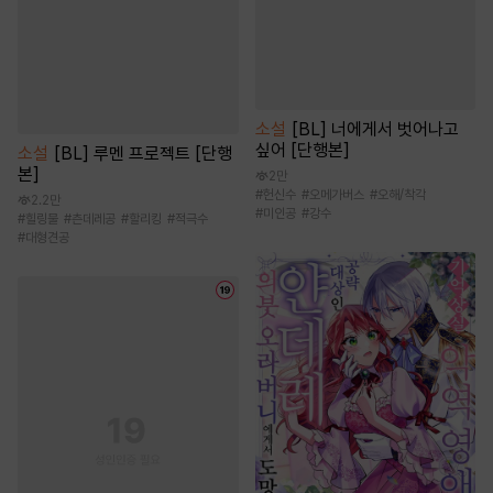
소설
[BL] 너에게서 벗어나고
싶어 [단행본]
소설
[BL] 루멘 프로젝트 [단행
본]
2만
#
헌신수
#
오메가버스
#
오해/착각
2.2만
#
미인공
#
강수
#
힐링물
#
츤데레공
#
할리킹
#
적극수
#
대형견공