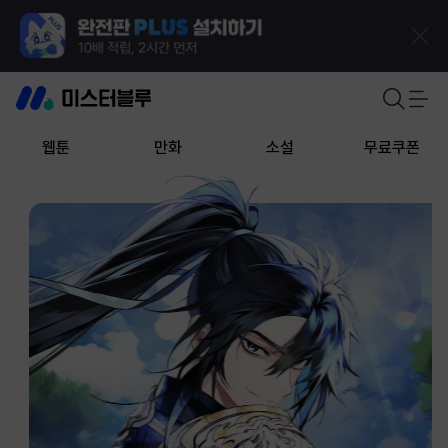
웹툰
만화
소설
무료쿠폰