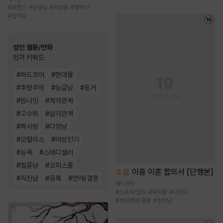
#
로맨스
#
능글남
#
서양풍
#
철벽녀
#
집착남
성인 웹툰/만화
인기 키워드
#
하드코어
#
현대물
#
후방주의
#
능글남
#
동거
#
원나잇
#
계약관계
#
고수위
#
삼각관계
#
짝사랑
#
다정남
#
모럴리스
#
여성인기
#
능욕
#
스테디셀러
#
절륜남
#
오피스물
소설
이중 이혼 합의서 [단행본]
#
직진남
#
유혹
#
연애/결혼
1.9만
#
소유욕/집착
#
육아물
#
다정남
#
계약연애/결혼
#
집착남