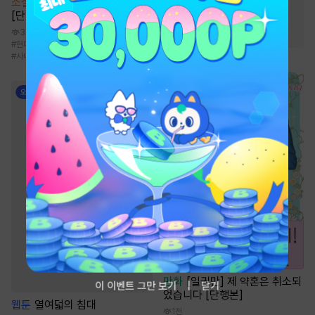
소설
팀장 오빠와 회의실에서
#
복수물
#
환생물
[단행본]
#
검객/무사
#
비장함
3.6천
#
현대물
#
몸정>맘정
#
쾌활발랄녀
#
사내연애
#
계략남
만화
[일권만] 제 약혼은 취소되
이 이벤트 그만 보기
닫기
었습니다 [단행본]
웹툰
열여덟의 침대
1천