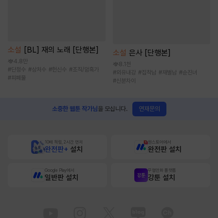
소설
[BL] 재의 노래 [단행본]
소설
은사 [단행본]
4.8만
8.1천
#
단정수
#
상처수
#
헌신수
#
조직/암흑가
#
외유내강
#
집착남
#
재벌남
#
순진녀
#
피폐물
#
신분차이
연재문의
소중한 웹툰 작가님
을 모십니다.
10배 적립, 2시간 먼저
원스토어에서
완전판+
설치
완전판 설치
Google Play에서
무협만화 플랫폼
일반판 설치
강툰 설치