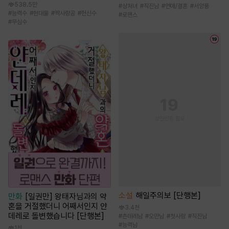
538.5만
#
상처녀
#
직진남
#
연애/결혼
#
서양풍
#
능력수
#
현대물
#
짝사랑공
#
헌신수
#
로맨스
#
무심수
소설
해일주의보 [단행본]
만화
[일권만] 왕태자님과의 약
혼을 거절했더니 어째서인지 얀
3.4천
데레로 돌변했습니다 [단행본]
#
츤데레남
#
오만남
#
첫사랑
#
직진남
#
능력남
1천