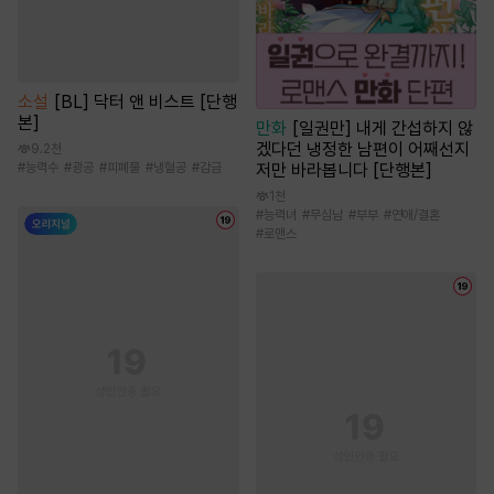
소설
[BL] 닥터 앤 비스트 [단행
본]
만화
[일권만] 내게 간섭하지 않
겠다던 냉정한 남편이 어째선지
9.2천
저만 바라봅니다 [단행본]
#
능력수
#
광공
#
피폐물
#
냉혈공
#
감금
1천
#
능력녀
#
무심남
#
부부
#
연애/결혼
#
로맨스