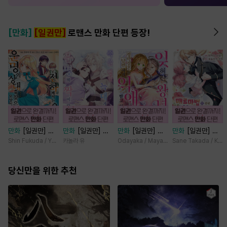
[만화]
[일권만]
로맨스 만화 단편 등장!
만화
[일권만] 전
만화
[일권만] 죽
만화
[일권만] 잊
만화
[일권만] 매
하께서는 오늘도
을 뻔한 늑대가 운
혀진 왕녀지만 정
료 마법에 걸린 척
Shin Fukuda / Yoko Kurosu
카놀라 유
Odayaka / Maya Koike
Sane Takada / Koki
운명의 상대를 찾
명의 짝이 되기까
략결혼 한 남편에
했더니 냉담했던
으신 모양이네요
지 [단행본]
게 익애받고 있습
약혼자가 맹목적인
(웃음) [단행본]
당신만을 위한 추천
니다 [단행본]
사랑꾼이 되었습니
다 [단행본]