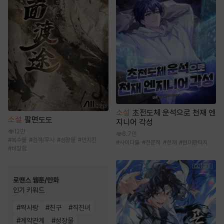
소설
초전도체 운석으로 천재 엔
소설
팔면도도
지니어 각성
12만
6.7만
#
복수물
#
검객/무사
#
성장물
#
먼치킨
#
사이다물
#
전문직
#
천재
#
현대판타지
#
비장함
로맨스 웹툰/만화
인기 키워드
#
짝사랑
#
친구
#
직진녀
#
계약관계
#
성장물