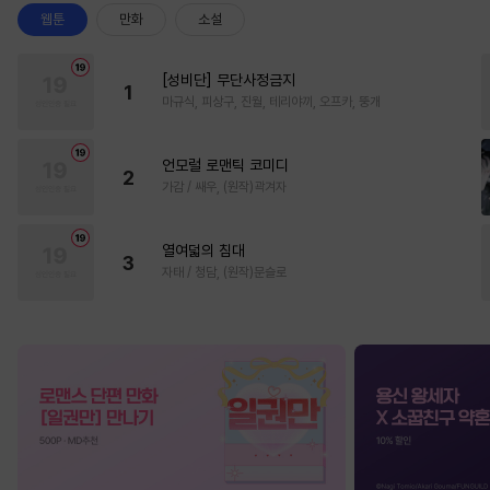
웹툰
만화
소설
[성비단] 무단사정금지
1
마규식, 피상구, 진월, 테리야끼, 오프카, 뚱개
언모럴 로맨틱 코미디
2
가감 / 쌔우, (원작)곽겨자
열여덟의 침대
3
자태 / 청담, (원작)문슬로