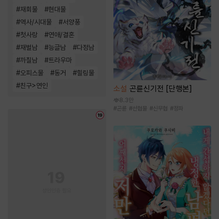
#
재회물
#
현대물
#
역사/시대물
#
서양풍
#
첫사랑
#
연애/결혼
#
재벌남
#
능글남
#
다정남
#
까칠남
#
트라우마
#
오피스물
#
동거
#
힐링물
#
친구>연인
소설
곤륜신기전 [단행본]
8.3만
#
곤륜
#
선협물
#
신무협
#
정파