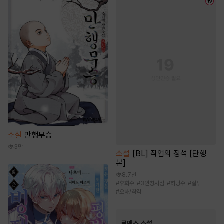
소설
만행무승
3만
소설
[BL] 작업의 정석 [단행
본]
8.7천
#
후회수
#
3인칭시점
#
허당수
#
질투
#
오해/착각
로맨스 소설