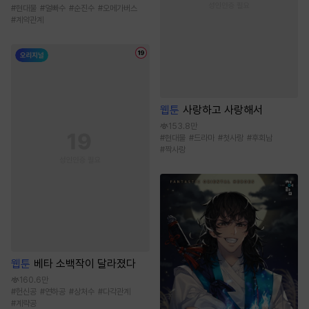
#
현대물
#
얼빠수
#
순진수
#
오메가버스
#
계약관계
웹툰
사랑하고 사랑해서
153.8만
#
현대물
#
드라마
#
첫사랑
#
후회남
#
짝사랑
웹툰
베타 소백작이 달라졌다
160.6만
#
헌신공
#
연하공
#
상처수
#
다각관계
#
계략공