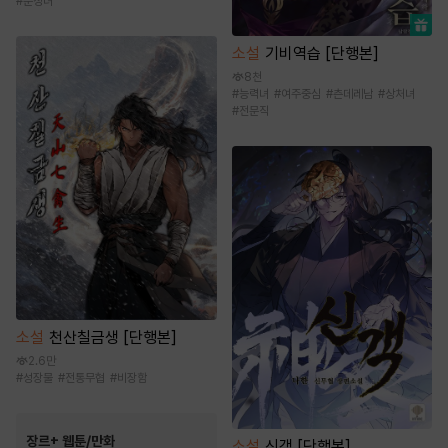
#
순정녀
소설
기비역습 [단행본]
8천
#
능력녀
#
여주중심
#
츤데레남
#
상처녀
#
전문직
소설
천산칠금생 [단행본]
2.6만
#
성장물
#
전통무협
#
비장함
장르+ 웹툰/만화
소설
신객 [단행본]