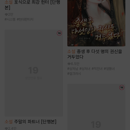
소설
포식으로 최강 헌터 [단행
본]
2만
#
시스템
#
현대판타지
소설
중생 후 다섯 명의 권신을
거두었다
6.5만
#
상처남
#
상처녀
#
직진녀
#
엉뚱녀
#
걸크러시
소설
주말의 파트너 [단행본]
2.4만