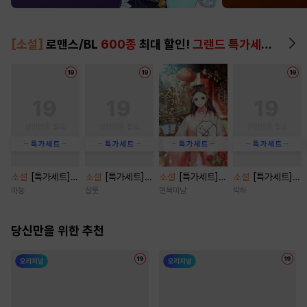
[소설]
로맨스/BL
600종
최대 할인!
그랜드 특가세트
▶
소설
[특가세트]
소설
[특가세트]
소설
[특가세트]
소설
[특가세트]
난파선 [단행본]
[BL] 가짜 스폰
적모 [단행본]
관계의 밀도 [단행
마뇽
살룻
면북미남
박하
[단행본]
본]
당신만을 위한 추천