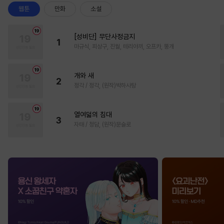
웹툰
만화
소설
[성비단] 무단사정금지
1
마규식, 피상구, 진월, 테리야끼, 오프카, 뚱개
개와 새
2
정각 / 정각, (원작)박하사탕
열여덟의 침대
3
자태 / 청담, (원작)문슬로