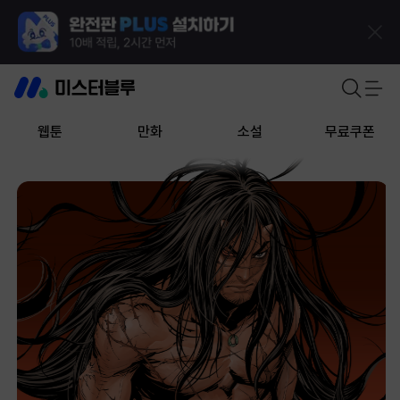
웹툰
만화
소설
무료쿠폰