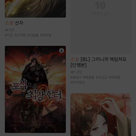
소설
선자
7만
#
마교
#
신무협
#
선협물
#
성장물
소설
[BL] 그러니까 책임져요
[단행본]
1.3만
#
굴림수
#
애절물
#
초딩공
#
피폐물
#
존댓말공