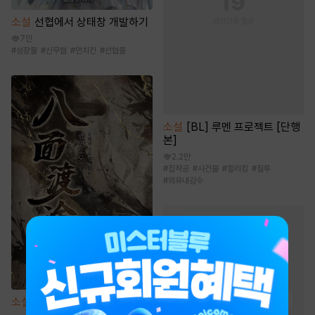
소설
선협에서 상태창 개발하기
7만
#
성장물
#
신무협
#
먼치킨
#
선협물
소설
[BL] 루멘 프로젝트 [단행
본]
2.2만
#
집착공
#
사건물
#
할리킹
#
질투
#
외유내강수
판타지 소설
인기 키워드
#
먼치킨
#
유쾌함
#
스포츠물
#
게임시스템
#
복수물
#
생존물
#
전문직
소설
팔면도도