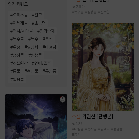
인기 키워드
7.8만
#
복수물
#
성장물
#
신무협
#
오피스물
#
친구
#
이세계물
#
초능력
#
역사/시대물
#
인외존재
#
복수물
#
복수
#
음식
#
우정
#
영상화
#
다정남
#
성장물
#
환생물
#
소설원작
#
연애/결혼
#
동물
#
현대물
#
동양풍
#
힐링물
소설
가권신 [단행본]
1.2만
#
다정남
#
첫사랑
#
능력녀
#
동양풍
#
능력남