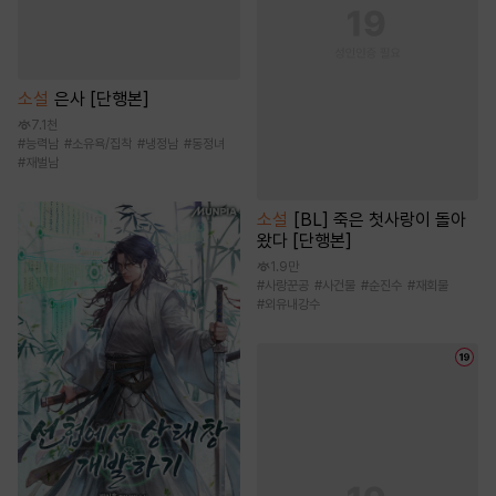
소설
은사 [단행본]
7.1천
#
능력남
#
소유욕/집착
#
냉정남
#
동정녀
#
재벌남
소설
[BL] 죽은 첫사랑이 돌아
왔다 [단행본]
1.9만
#
사랑꾼공
#
사건물
#
순진수
#
재회물
#
외유내강수