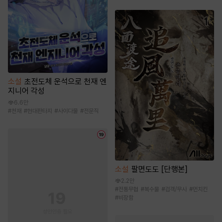
소설
초전도체 운석으로 천재 엔
지니어 각성
6.6만
#
천재
#
현대판타지
#
사이다물
#
전문직
소설
팔면도도 [단행본]
2.2만
#
전통무협
#
복수물
#
검객/무사
#
먼치킨
#
비장함