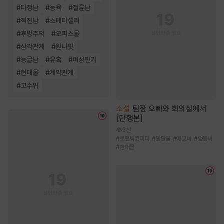
#
다정남
#
능욕
#
절륜남
#
직진남
#
스테디셀러
#
후방주의
#
오피스물
#
삼각관계
#
원나잇
#
능글남
#
유혹
#
여성인기
#
현대물
#
계약관계
#
고수위
소설
팀장 오빠와 회의실에서
[단행본]
3천
#
로맨틱코미디
#
달달물
#
애교녀
#
엉뚱녀
#
현대물