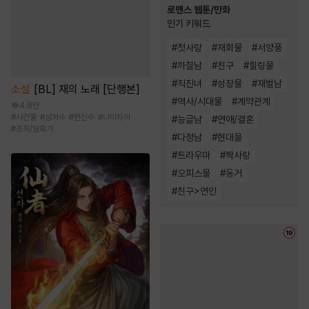
로맨스 웹툰/만화
인기 키워드
#
첫사랑
#
재회물
#
서양풍
#
까칠남
#
친구
#
힐링물
#
직진녀
#
성장물
#
재벌남
소설
[BL] 재의 노래 [단행본]
#
역사/시대물
#
계약관계
4.8만
#
사건물
#
상처수
#
헌신수
#
나이차이
#
능글남
#
연애/결혼
#
조직/암흑가
#
다정남
#
현대물
#
트라우마
#
짝사랑
#
오피스물
#
동거
#
친구>연인