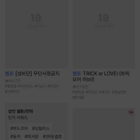
웹툰
[성비단] 무단사정금지
웹툰
TRICK or LOVE! (트릭
오어 러브!)
64.7만
#
힐링물
#
시리어스
#
자낮수
#
잔망수
117.6만
#
쓰레기수
#
연하공
#
직진공
#
적극수
#
연상연하
#
현대물
성인 웹툰/만화
인기 키워드
#
하드코어
#
모럴리스
#
동거
#
짝사랑
#
연애/결혼