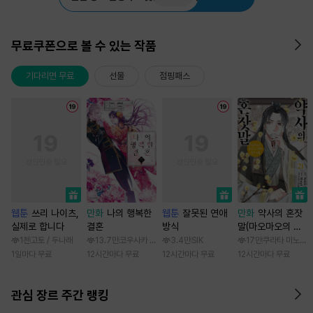
무료쿠폰으로 볼 수 있는 작품
기다리면 무료
선물
점핑패스
웹툰
쓰리 나이츠,
만화
나의 행복한
웹툰
잘못된 연애
만화
약사의 혼잣
실제로 합니다
결혼
방식
말(마오마오의 후
궁 수수께끼 풀이
1천
고토 / 두나래
13.7만
코우사카 리토 / 아기토기 아쿠미
3.4만
SIK
17만
쿠라타 미노지 /
수첩)
1일마다 무료
12시간마다 무료
12시간마다 무료
12시간마다 무료
관심 장르 주간 랭킹