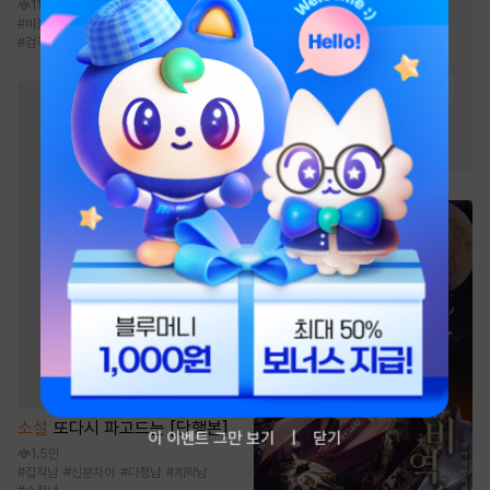
#
통쾌함
#
이능력
#
천재
11.9만
#
비장함
#
성장물
#
복수물
#
먼치킨
#
성장물
#
비장함
#
검객/무사
#
차원이동물
#
시스템
#
회귀물
#
전쟁물
#
재벌물
#
빙의물
#
경영/기업
#
환생물
소설
또다시 파고드는 [단행본]
이 이벤트 그만 보기
닫기
1.5만
#
집착남
#
신분차이
#
다정남
#
계략남