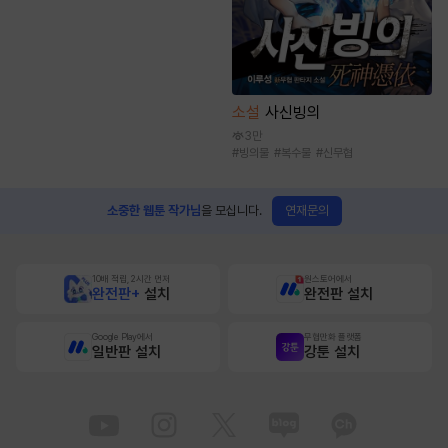
소설
사신빙의
3만
#
빙의물
#
복수물
#
신무협
연재문의
소중한 웹툰 작가님
을 모십니다.
10배 적립, 2시간 먼저
원스토어에서
완전판+
설치
완전판 설치
Google Play에서
무협만화 플랫폼
일반판 설치
강툰 설치