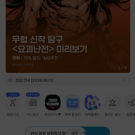
2
/
15
점검 안내 [2026.08.11]
+1,000원
첫충전 혜택
회원가입
머니충전
최대70%▼
혜택 총정리
혜택몰빵💘
밀리언 셀러
점핑
설정
관심 장르 설정하고 맞춤 추천 받기