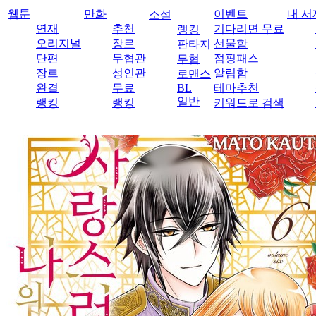
웹툰
만화
이벤트
내 서
소설
연재
추천
기다리면 무료
랭킹
오리지널
장르
선물함
판타지
단편
무협관
점핑패스
무협
장르
성인관
알림함
로맨스
완결
무료
BL
테마추천
일반
랭킹
랭킹
키워드로 검색