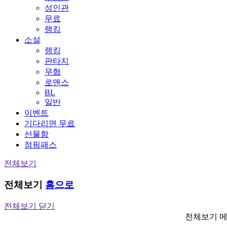
성인관
무료
랭킹
소설
랭킹
판타지
무협
로맨스
BL
일반
이벤트
기다리면 무료
선물함
점핑패스
전체보기
전체보기
홈으로
전체보기 닫기
전체보기 