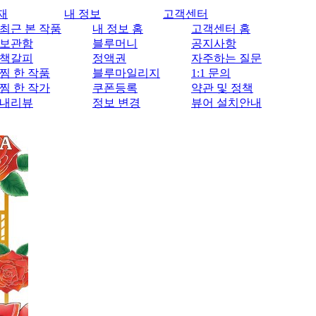
재
내 정보
고객센터
최근 본 작품
내 정보 홈
고객센터 홈
보관함
블루머니
공지사항
책갈피
정액권
자주하는 질문
찜 한 작품
블루마일리지
1:1 문의
찜 한 작가
쿠폰등록
약관 및 정책
내리뷰
정보 변경
뷰어 설치안내