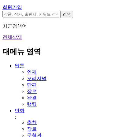
회원가입
검색
최근검색어
전체삭제
대메뉴 영역
웹툰
연재
오리지널
단편
장르
완결
랭킹
만화
;
추천
장르
무협관