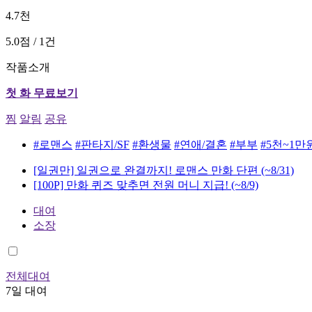
4.7천
5.0점 / 1건
작품소개
첫 화 무료보기
찜
알림
공유
#로맨스
#판타지/SF
#환생물
#연애/결혼
#부부
#5천~1만
[일권만] 일권으로 완결까지! 로맨스 만화 단편
(~8/31)
[100P] 만화 퀴즈 맞추면 전원 머니 지급!
(~8/9)
대여
소장
전체대여
7일 대여