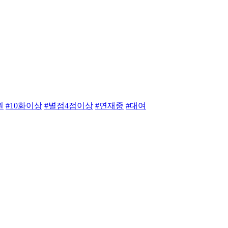
원
#10화이상
#별점4점이상
#연재중
#대여