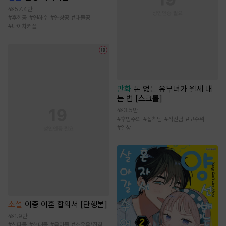
57.4만
#
후회공
#
연하수
#
연상공
#
대물공
#
나이차커플
만화
돈 없는 유부녀가 월세 내
는 법 [스크롤]
3.5만
#
후방주의
#
집착남
#
직진남
#
고수위
#
일상
소설
이중 이혼 합의서 [단행본]
1.9만
#
신파물
#
현대물
#
육아물
#
소유욕/집착