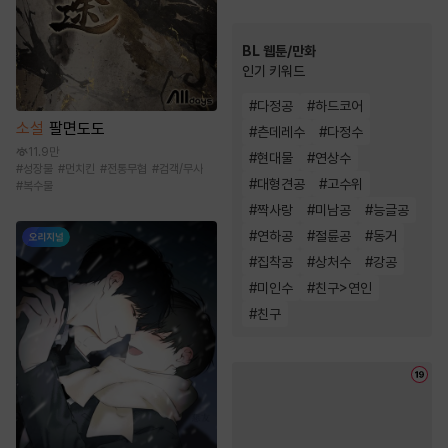
BL 웹툰/만화
인기 키워드
#
다정공
#
하드코어
소설
팔면도도
#
츤데레수
#
다정수
11.9만
#
현대물
#
연상수
#
성장물
#
먼치킨
#
전통무협
#
검객/무사
#
대형견공
#
고수위
#
복수물
#
짝사랑
#
미남공
#
능글공
#
연하공
#
절륜공
#
동거
#
집착공
#
상처수
#
강공
#
미인수
#
친구>연인
#
친구