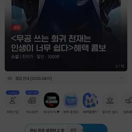
2
/
15
점검 안내 [2026.08.11]
+1,000원
첫충전 혜택
회원가입
머니충전
최대70%▼
혜택 총정리
혜택몰빵💘
밀리언 셀러
점핑
설정
관심 장르 설정하고 맞춤 추천 받기