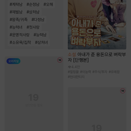
#
계략남
#
순정남
#
오해
#
재벌남
#
상처남
#
왕족/귀족
#
다정남
#
능력녀
#
첫사랑
#
운명적사랑
#
능력남
#
소유욕/집착
#
상처녀
소설
아내가 준 용돈으로 벼락부
자 [단행본]
4.4만
#
힐링물
#
이능력
#
주식/투자
#
유쾌함
#
현대판타지