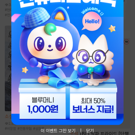
#
오해/착각
#
절륜공
#
강공
3.7만
#
집착공
#
연하공
#
다정수
#
현대판타지
#
환생물
#
성장물
#
천재
#
먼치킨
#
일상물
#
미인수
#
단정수
#
상처수
#
순정공
소설
천산칠금생 [단행본]
2.6만
#
비장함
#
전통무협
#
성장물
이 이벤트 그만 보기
닫기
소설
[BL] 알파 프라이드 [단행