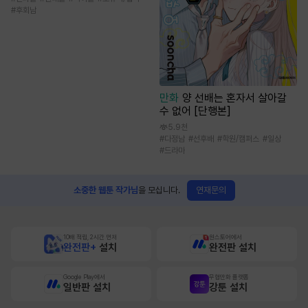
#
후회남
만화
양 선배는 혼자서 살아갈
수 없어 [단행본]
5.9천
#
다정남
#
선후배
#
학원/캠퍼스
#
일상
#
드라마
연재문의
소중한 웹툰 작가님
을 모십니다.
10배 적립, 2시간 먼저
원스토어에서
완전판+
설치
완전판 설치
Google Play에서
무협만화 플랫폼
일반판 설치
강툰 설치