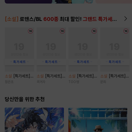
[소설]
로맨스/BL
600종
최대 할인!
그랜드 특가세트
▶
소설
[특가세트]
소설
[특가세트]
소설
[특가세트]
소설
[특가세트]
광애록 [단행본]
브로큰 로망스 클
지랄에 진심인 편
쿼터백의 터치다운
정은초
곽겨자
TOO영
문희
리셰 [단행본]
[단행본]
[단행본]
당신만을 위한 추천