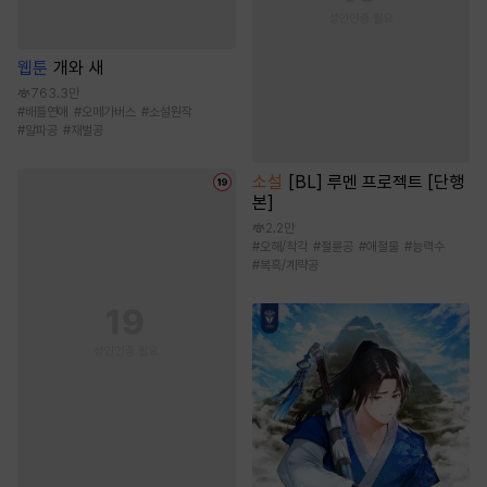
웹툰
개와 새
763.3만
#
배틀연애
#
오메가버스
#
소설원작
#
알파공
#
재벌공
소설
[BL] 루멘 프로젝트 [단행
본]
2.2만
#
오해/착각
#
절륜공
#
애절물
#
능력수
#
복흑/계략공