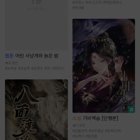
#
로맨스
#
개그/코믹
#
학원/캠퍼스
#
현대물
웹툰
어린 사냥개와 늙은 범
5.9만
#
능력공
#
초능력
#
능력수
#
SF
#
문란수
소설
기비역습 [단행본]
7.8천
#
갑을관계
#
여주중심
#
왕족/귀족
#
능력녀
#
동양풍