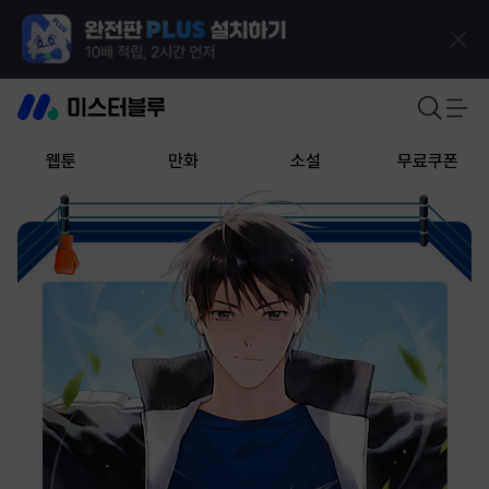
웹툰
만화
소설
무료쿠폰