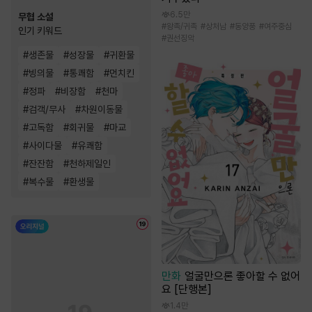
6.5만
무협 소설
#
왕족/귀족
#
상처남
#
동양풍
#
여주중심
인기 키워드
#
권선징악
#
생존물
#
성장물
#
귀환물
#
빙의물
#
통쾌함
#
먼치킨
#
정파
#
비장함
#
천마
#
검객/무사
#
차원이동물
#
고독함
#
회귀물
#
마교
#
사이다물
#
유쾌함
#
잔잔함
#
천하제일인
#
복수물
#
환생물
만화
얼굴만으론 좋아할 수 없어
요 [단행본]
1.4만