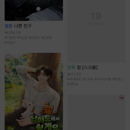
웹툰
나쁜 친구
236.3만
#
다정공
#
미남공
#
미인수
#
순정공
#
모쏠수
만화
첩 [스크롤]
72.5만
#
국내에로
#
드라마
#
나이차커플
#
로맨스
#
연하남