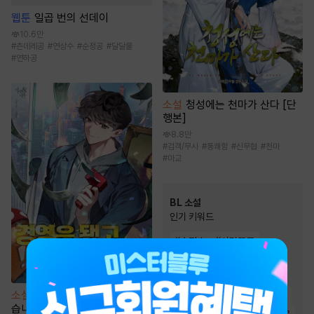
웹툰
일곱 번의 선데이
10.6만
#
츤데레공
#
연상수
#
순정공
#
달달물
#
연하공
소설
청성에는 천마가 산다 [단
행본]
8.8만
#
검객/무사
#
통쾌함
#
신무협
#
천마
#
마교
BL 소설
인기 키워드
#
순진수
#
사랑꾼공
#
다정공
#
첫사랑
#
3인칭시점
#
능글공
소설
경영은 됐고 돈만 쓰고 싶
#
미인공
#
능욕공
#
달달물
습니다