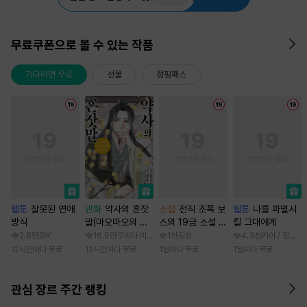
무료쿠폰으로 볼 수 있는 작품
기다리면 무료
선물
점핑패스
웹툰
잘못된 연애
만화
약사의 혼잣
소설
전직 조폭 보
웹툰
나를 파멸시
방식
말(마오마오의 후
스의 19금 소설 속
킬 그대에게
궁 수수께끼 풀이
가정부 빙의기
2.8만
SIK
16.9만
쿠라타 미노지 / 휴우가 나츠
1천
당성
4.3천
카야 / 점면, 
수첩)
12시간마다 무료
12시간마다 무료
1일마다 무료
1일마다 무료
관심 장르 주간 랭킹