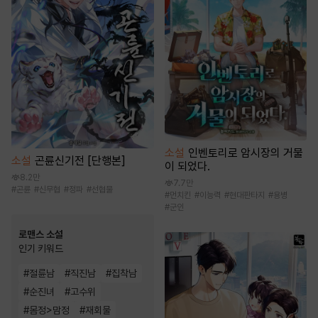
소설
인벤토리로 암시장의 거물
소설
곤륜신기전 [단행본]
이 되었다.
8.2만
7.7만
#
곤륜
#
신무협
#
정파
#
선협물
#
먼치킨
#
이능력
#
현대판타지
#
용병
#
군인
로맨스 소설
인기 키워드
#
절륜남
#
직진남
#
집착남
#
순진녀
#
고수위
#
몸정>맘정
#
재회물