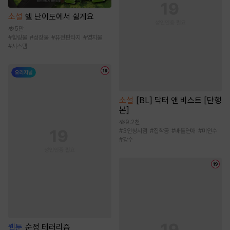
소설
헬 난이도에서 쉴게요
5만
#
힐링물
#
성장물
#
퓨전판타지
#
영지물
#
시스템
소설
[BL] 닥터 앤 비스트 [단행
본]
9.2천
#
3인칭시점
#
집착공
#
배틀연애
#
미인수
#
강수
웹툰
순정 테러리즘