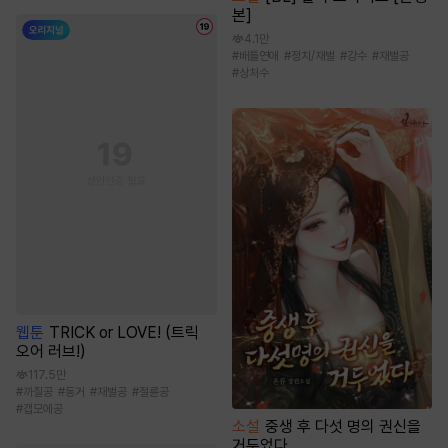
본]
4.1만
#
배틀연애
#
정치/재벌
#
강수
#
재벌공
#
상처수
웹툰
TRICK or LOVE! (트릭
오어 러브!)
117.5만
#
까칠공
#
동거
#
재벌공
#
절륜공
#
갭모에공
소설
중생 후 다섯 명의 권신을
거두었다