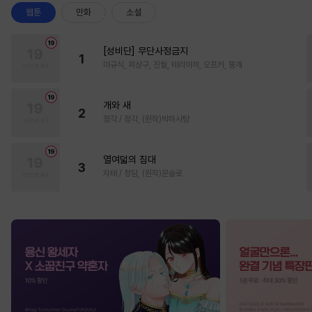
웹툰
만화
소설
[성비단] 무단사정금지
1
마규식, 피상구, 진월, 테리야끼, 오프카, 뚱개
개와 새
2
정각 / 정각, (원작)박하사탕
열여덟의 침대
3
자태 / 청담, (원작)문슬로