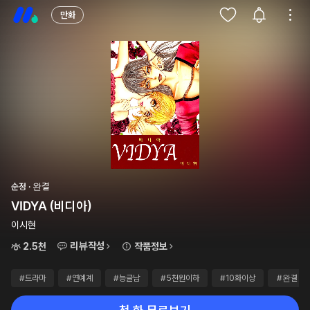
만화
순정 · 완결
VIDYA (비디아)
이시현
리뷰작성
2.5천
작품정보
#드라마
#연예계
#능글남
#5천원이하
#10화이상
#완결