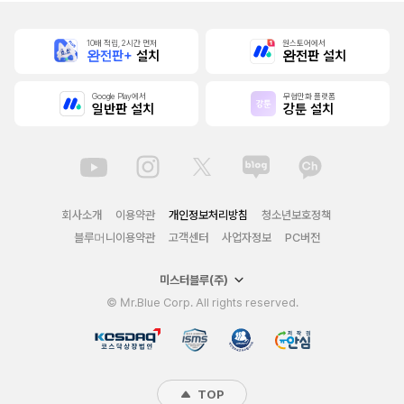
10배 적립, 2시간 먼저
원스토어에서
완전판+
설치
완전판 설치
Google Play에서
무협만화 플랫폼
일반판 설치
강툰 설치
회사소개
이용약관
개인정보처리방침
청소년보호정책
블루머니이용약관
고객센터
사업자정보
PC버전
미스터블루(주)
© Mr.Blue Corp. All rights reserved.
TOP