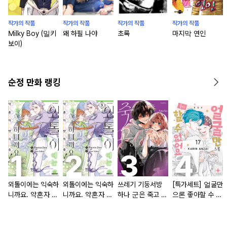
작가의 작품
작가의 작품
작가의 작품
작가의 작품
Milky Boy (밀키
왜 하필 나야
초록
마지막 연인
보이)
순정 만화 랭킹
외톨이에는 익숙하
외톨이에는 익숙하
쓰레기 기둥서방
[특가세트] 얼굴만
니까요. 약혼자 방
니까요. 약혼자 방
하나 군은 죽고 싶
으론 좋아할 수 없
치 중!
치 중! [단행본]
어 해
어요