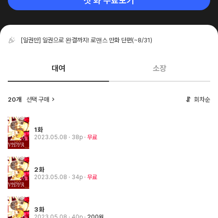
첫 화 무료보기
[일권만] 일권으로 완결까지! 로맨스 만화 단편
(~8/31)
대여
소장
20개
선택 구매
회차순
1화
2023.05.08
· 38p
무료
2화
2023.05.08
· 34p
무료
3화
2023.05.08
· 40p
200원