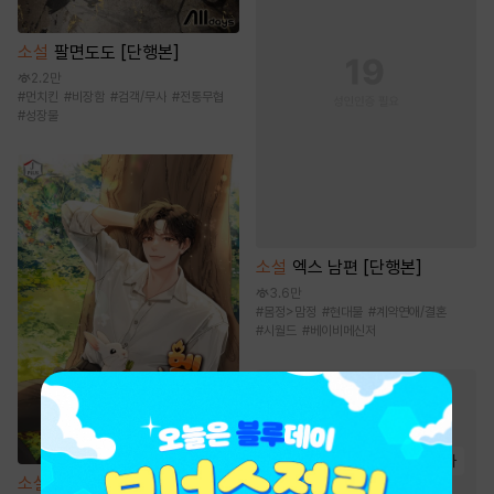
소설
팔면도도 [단행본]
2.2만
#
먼치킨
#
비장함
#
검객/무사
#
전통무협
#
성장물
소설
엑스 남편 [단행본]
3.6만
#
몸정>맘정
#
현대물
#
계약연애/결혼
#
시월드
#
베이비메신저
무협 소설
인기 키워드
#
정파
#
고독함
#
검객/무사
소설
헬 난이도에서 쉴게요
#
사이다물
#
잔잔함