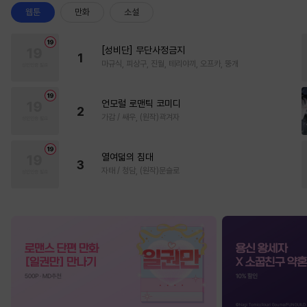
웹툰
만화
소설
[성비단] 무단사정금지
1
마규식, 피상구, 진월, 테리야끼, 오프카, 뚱개
언모럴 로맨틱 코미디
2
가감 / 쌔우, (원작)곽겨자
열여덟의 침대
3
자태 / 청담, (원작)문슬로