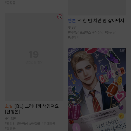
#
궁정물
웹툰
떡 한 번 치면 안 잡아먹지
9만
#
계략남
#
로맨스
#
직진남
#
능글남
#
상처녀
소설
[BL] 그러니까 책임져요
[단행본]
1.3만
#
할리킹
#
하극상
#
애절물
#
츤데레공
#
절륜공