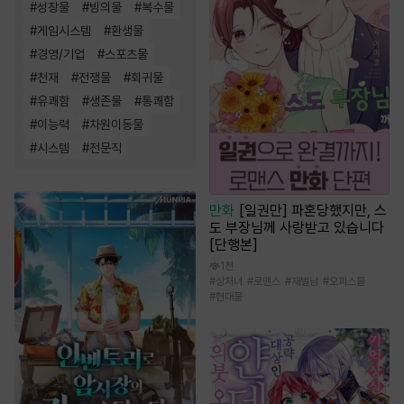
#
성장물
#
빙의물
#
복수물
#
게임시스템
#
환생물
#
경영/기업
#
스포츠물
#
천재
#
전쟁물
#
회귀물
#
유쾌함
#
생존물
#
통쾌함
#
이능력
#
차원이동물
#
시스템
#
전문직
만화
[일권만] 파혼당했지만, 스
도 부장님께 사랑받고 있습니다
[단행본]
1천
#
상처녀
#
로맨스
#
재벌남
#
오피스물
#
현대물