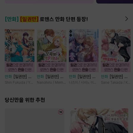
[만화]
[일권만]
로맨스 만화 단편 등장!
만화
[일권만] 전
만화
[일권만] 웃
만화
[일권만] 모
만화
[일권만] 매
하께서는 오늘도
지 않는 약혼자님
든 것을 포기한 평
료 마법에 걸린 척
Shin Fukuda / Yoko Kurosu
Nanohiru / Memeko
나츠미 / 시바노 이즈미
Sane Takada / Koki
운명의 상대를 찾
이 사랑에 빠진 건
범한 영애는 젊은
했더니 냉담했던
으신 모양이네요
변장한 저인 것 같
빙제의 총애를 받
약혼자가 맹목적인
(웃음) [단행본]
당신만을 위한 추천
습니다 [단행본]
는다 [단행본]
사랑꾼이 되었습니
다 [단행본]