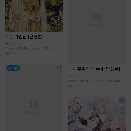
소설
가권신 [단행본]
1.2만
#
다정남
#
달달물
#
동양풍
#
첫사랑
#
능력녀
소설
주말의 파트너 [단행본]
2.4만
#
순정공
#
미인공
#
순진수
#
3인칭시점
#
호구수