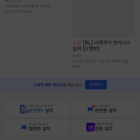
571.2만
#
죽음/살인
#
피폐물
#
사제관계
#
쓰레기공
#
능욕공
소설
[BL] 너에게서 벗어나고
싶어 [단행본]
2만
#
상처공
#
순진수
#
할리킹
#
정치/재벌
#
질투
연재문의
소중한 웹툰 작가님
을 모십니다.
10배 적립, 2시간 먼저
원스토어에서
완전판+
설치
완전판 설치
Google Play에서
무협만화 플랫폼
일반판 설치
강툰 설치