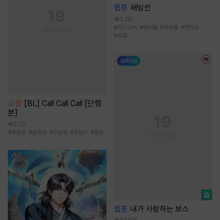
웹툰
쇄빙선
1.3만
#
하드코어
#
현대물
#
피폐물
#
연하공
#
유혹
소설
[BL] Call Call Call [단행
본]
2.1만
#
후회공
#
집착공
#
무심공
#
무심수
#
질투
웹툰
내가 사랑하는 보스