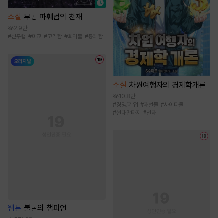
소설
무공 파훼법의 천재
2.9만
#
신무협
#
마교
#
코믹함
#
회귀물
#
통쾌함
소설
차원여행자의 경제학개론
10.8만
#
경영/기업
#
재벌물
#
사이다물
#
현대판타지
#
천재
웹툰
불굴의 챔피언