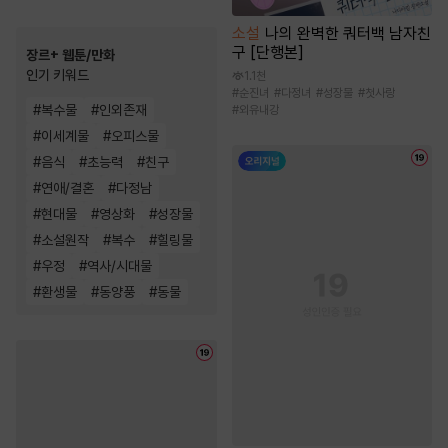
소설
나의 완벽한 쿼터백 남자친
구 [단행본]
장르+ 웹툰/만화
인기 키워드
1.1천
#
순진녀
#
다정녀
#
성장물
#
첫사랑
#
복수물
#
인외존재
#
외유내강
#
이세계물
#
오피스물
#
음식
#
초능력
#
친구
#
연애/결혼
#
다정남
#
현대물
#
영상화
#
성장물
#
소설원작
#
복수
#
힐링물
#
우정
#
역사/시대물
#
환생물
#
동양풍
#
동물