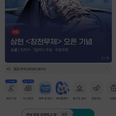
2
/
15
점검 안내 [2026.08.11]
+1,000원
첫충전 혜택
회원가입
머니충전
혜택 총정리
혜택몰빵💘
밀리언 셀러
점핑패스
선물
설정
관심 장르 설정하고 맞춤 추천 받기