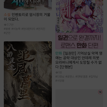
소설
인벤토리로 암시장의 거물
이 되었다.
7.7만
#
용병
#
이능력
#
현대판타지
#
먼치킨
#
군인
만화
[일권만] 기억상실 악역 영
애는 공략 대상인 얀데레 의붓
오라버니에게서 도망칠 수가 없
다 [단행본]
1천
#
다정남
#
로맨스
#
연애/결혼
#
집착남
#
서양풍