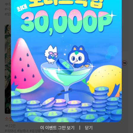
5.1만
#
천하제일인
#
회귀물
#
시스템
#
성장물
#
퓨전판타지
#
영지물
#
통쾌함
#
복수물
#
먼치킨
#
힐링물
#
환생물
#
귀환물
#
생존물
#
차원이동물
#
빙의물
#
마교
#
천마
#
유쾌함
#
비장함
#
성장물
소설
장적
22만
이 이벤트 그만 보기
닫기
#
계략녀
#
능력녀
#
동양풍
#
카리스마남