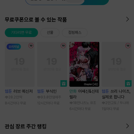
무료쿠폰으로 볼 수 있는 작품
기다리면 무료
선물
점핑패스
웹툰
러브 메신저
웹툰
부식인
만화
어쌔신&신데
웹툰
쓰리 나이츠,
렐라
실제로 합니다
28.2만
딱
93.8만
임애주
18만
나츠노 유조
2만
고토 / 두나래
8시간마다 무료
12시간마다 무료
6시간마다 무료
1일마다 무료
관심 장르 주간 랭킹