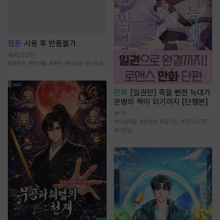
웹툰
사용 후 반품불가
428.2만
#
굴림수
#
현대물
#
복수
#
미남공
#
난폭공
만화
[일권만] 죽을 뻔한 늑대가
운명의 짝이 되기까지 [단행본]
1천
#
이세계물
#
상처녀
#
집착남
#
판타지/SF
#
다정남