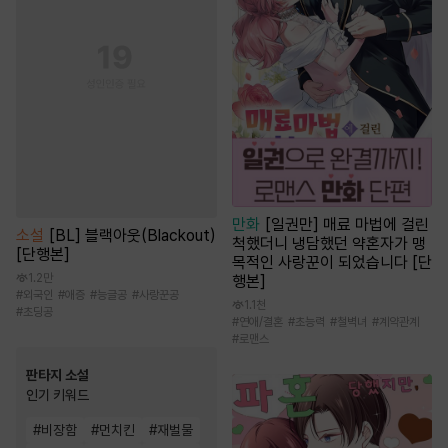
만화
[일권만] 매료 마법에 걸린
소설
[BL] 블랙아웃(Blackout)
척했더니 냉담했던 약혼자가 맹
[단행본]
목적인 사랑꾼이 되었습니다 [단
1.2만
행본]
#
외국인
#
애증
#
능글공
#
사랑꾼공
1.1천
#
초딩공
#
연애/결혼
#
초능력
#
철벽녀
#
계약관계
#
로맨스
판타지 소설
인기 키워드
#
비장함
#
먼치킨
#
재벌물