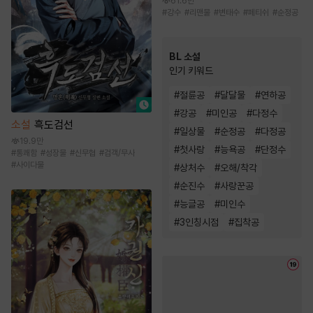
61.6만
#
강수
#
리맨물
#
변태수
#
페티쉬
#
순정공
BL 소설
인기 키워드
#
절륜공
#
달달물
#
연하공
#
강공
#
미인공
#
다정수
소설
흑도검선
#
일상물
#
순정공
#
다정공
19.9만
#
첫사랑
#
능욕공
#
단정수
#
통쾌함
#
성장물
#
신무협
#
검객/무사
#
사이다물
#
상처수
#
오해/착각
#
순진수
#
사랑꾼공
#
능글공
#
미인수
#
3인칭시점
#
집착공