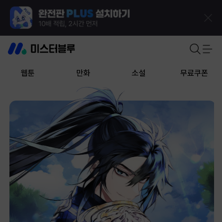
웹툰
만화
소설
무료쿠폰