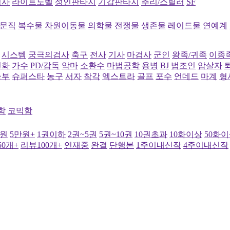
역사
라이트노벨
성인판타지
기갑판타지
추리/스릴러
SF
문직
복수물
차원이동물
의학물
전쟁물
생존물
레이드물
연예계
시스템
궁극의검사
축구
전사
기사
마검사
군인
왕족/귀족
이종
신화
가수
PD/감독
악마
소환수
마법공학
용병
BJ
법조인
암살자
농부
슈퍼스타
농구
서자
착각
엑스트라
골프
포수
언데드
마계
형
함
코믹함
만원
5만원+
1권이하
2권~5권
5권~10권
10권초과
10화이상
50화
0개+
리뷰100개+
연재중
완결
단행본
1주이내신작
4주이내신작