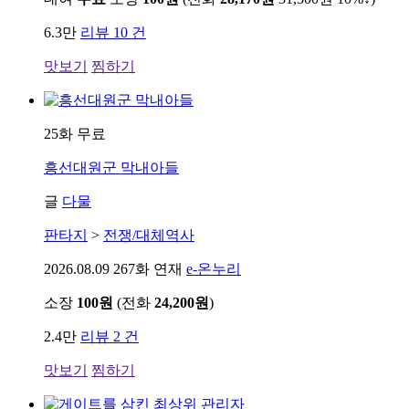
6.3만
리뷰 10 건
맛보기
찜하기
25화 무료
흥선대원군 막내아들
글
다물
판타지
>
전쟁/대체역사
2026.08.09
267화 연재
e-온누리
소장
100원
(전화
24,200원
)
2.4만
리뷰 2 건
맛보기
찜하기