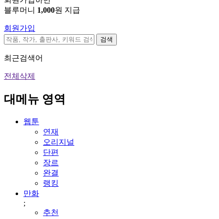
블루머니
1,000
원 지급
회원가입
검색
최근검색어
전체삭제
대메뉴 영역
웹툰
연재
오리지널
단편
장르
완결
랭킹
만화
;
추천