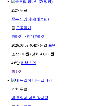
25화 무료
졸부집 망나니(개정판)
글
흑곰작가
판타지
>
현대판타지
2026.08.09
464화 완결
포텐
소장
100원
(전화
43,900원
)
4.6만
리뷰 2 건
찜하기
25화 무료
내 독일이 너무 잘나감