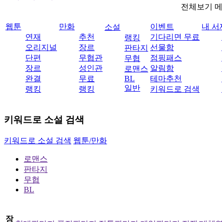
전체보기 
웹툰
만화
이벤트
내 서
소설
연재
추천
기다리면 무료
랭킹
오리지널
장르
선물함
판타지
단편
무협관
점핑패스
무협
장르
성인관
알림함
로맨스
완결
무료
BL
테마추천
일반
랭킹
랭킹
키워드로 검색
키워드로 소설 검색
키워드로 소설 검색
웹툰/만화
로맨스
판타지
무협
BL
장