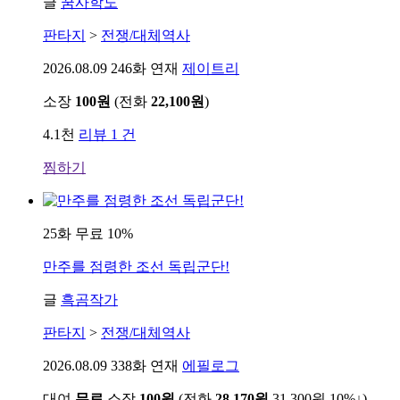
글
꿈사학도
판타지
>
전쟁/대체역사
2026.08.09
246화 연재
제이트리
소장
100원
(전화
22,100원
)
4.1천
리뷰 1 건
찜하기
25화 무료
10%
만주를 점령한 조선 독립군단!
글
흑곰작가
판타지
>
전쟁/대체역사
2026.08.09
338화 연재
에필로그
대여
무료
소장
100원
(전화
28,170원
31,300원
10%↓
)