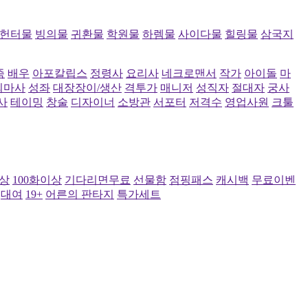
헌터물
빙의물
귀환물
학원물
하렘물
사이다물
힐링물
삼국지
족
배우
아포칼립스
정령사
요리사
네크로맨서
작가
아이돌
마
퇴마사
성좌
대장장이/생산
격투가
매니저
성직자
절대자
궁사
사
테이밍
창술
디자이너
소방관
서포터
저격수
영업사원
크툴
이상
100화이상
기다리면무료
선물함
점핑패스
캐시백
무료이벤
대여
19+
어른의 판타지
특가세트