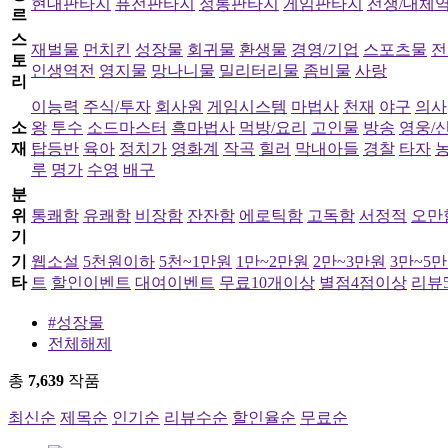
현대판타지
퓨전판타지
정통판타지
게임판타지
전쟁/대체
르
스
재벌물
먼치킨
성장물
회귀물
환생물
경영/기업
스포츠물
전
토
인생역전
영지물
망나니물
밀리터리물
좀비물
사랑
리
이능력
주식/투자
회사원
게임시스템
마법사
천재
야구
의사
소
왕
투수
소드마스터
흑마법사
먹방/요리
고인물
방송
영웅/
재
탑등반
육아
정치가
영화계
작곡
힐러
막내아들
경찰
타자
루
명가
수영
배구
분
위
통쾌함
유쾌함
비장함
잔잔함
에로틱함
고독함
서정적
오만
기
기
웹소설
5천원이하
5천~1만원
1만~2만원
2만~3만원
3만~5
타
트
할인이벤트
대여이벤트
무료10개이상
별점4점이상
리뷰5
#성장물
전체해제
총
7,639
작품
최신순
제목순
인기순
리뷰수순
할인율순
무료순