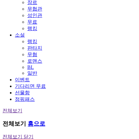
장르
무협관
성인관
무료
랭킹
소설
랭킹
판타지
무협
로맨스
BL
일반
이벤트
기다리면 무료
선물함
점핑패스
전체보기
전체보기
홈으로
전체보기 닫기