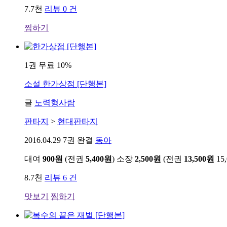
7.7천
리뷰 0 건
찜하기
1권 무료
10%
소설
한가상점 [단행본]
글
노력형사람
판타지
>
현대판타지
2016.04.29
7권 완결
동아
대여
900원
(전권
5,400원
)
소장
2,500원
(전권
13,500원
15
8.7천
리뷰 6 건
맛보기
찜하기