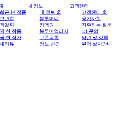
재
내 정보
고객센터
최근 본 작품
내 정보 홈
고객센터 홈
보관함
블루머니
공지사항
책갈피
정액권
자주하는 질문
찜 한 작품
블루마일리지
1:1 문의
찜 한 작가
쿠폰등록
약관 및 정책
내리뷰
정보 변경
뷰어 설치안내