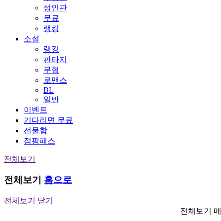
성인관
무료
랭킹
소설
랭킹
판타지
무협
로맨스
BL
일반
이벤트
기다리면 무료
선물함
점핑패스
전체보기
전체보기
홈으로
전체보기 닫기
전체보기 