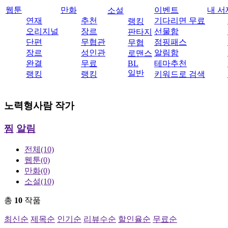
웹툰
만화
이벤트
내 서
소설
연재
추천
기다리면 무료
랭킹
오리지널
장르
선물함
판타지
단편
무협관
점핑패스
무협
장르
성인관
알림함
로맨스
완결
무료
BL
테마추천
일반
랭킹
랭킹
키워드로 검색
노력형사람
작가
찜
알림
전체
(10)
웹툰
(0)
만화
(0)
소설
(10)
총
10
작품
최신순
제목순
인기순
리뷰수순
할인율순
무료순