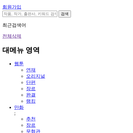
회원가입
검색
최근검색어
전체삭제
대메뉴 영역
웹툰
연재
오리지널
단편
장르
완결
랭킹
만화
;
추천
장르
무협관