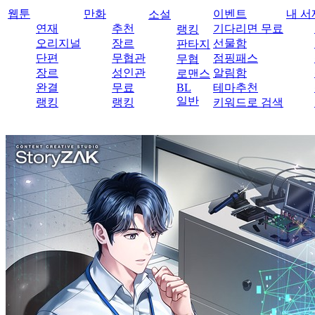
웹툰
만화
이벤트
내 서
소설
연재
추천
기다리면 무료
랭킹
오리지널
장르
선물함
판타지
단편
무협관
점핑패스
무협
장르
성인관
알림함
로맨스
완결
무료
BL
테마추천
일반
랭킹
랭킹
키워드로 검색