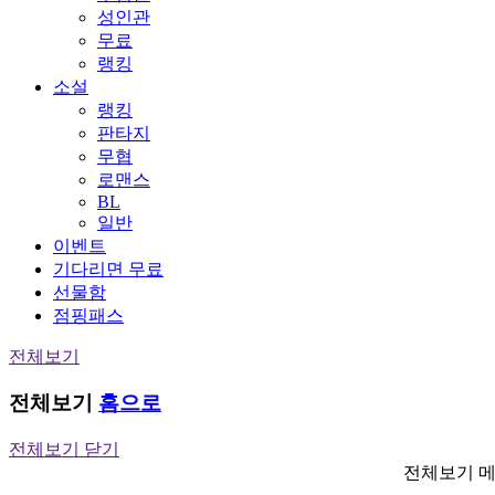
성인관
무료
랭킹
소설
랭킹
판타지
무협
로맨스
BL
일반
이벤트
기다리면 무료
선물함
점핑패스
전체보기
전체보기
홈으로
전체보기 닫기
전체보기 