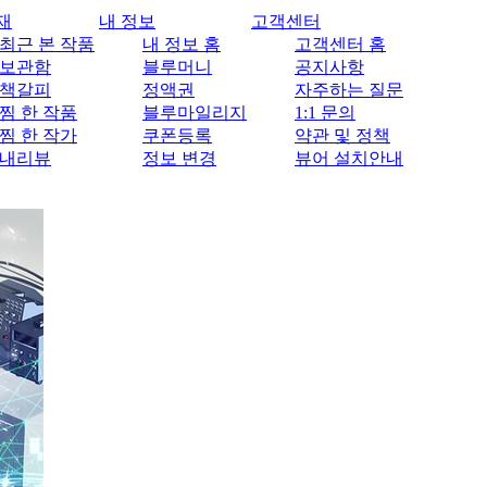
재
내 정보
고객센터
최근 본 작품
내 정보 홈
고객센터 홈
보관함
블루머니
공지사항
책갈피
정액권
자주하는 질문
찜 한 작품
블루마일리지
1:1 문의
찜 한 작가
쿠폰등록
약관 및 정책
내리뷰
정보 변경
뷰어 설치안내