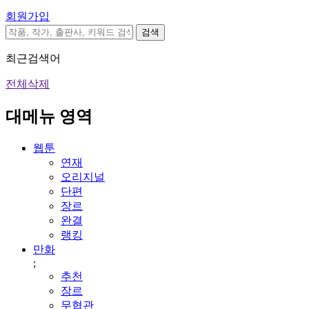
회원가입
검색
최근검색어
전체삭제
대메뉴 영역
웹툰
연재
오리지널
단편
장르
완결
랭킹
만화
;
추천
장르
무협관