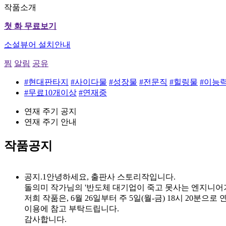
작품소개
첫 화 무료보기
소설뷰어 설치안내
찜
알림
공유
#현대판타지
#사이다물
#성장물
#전문직
#힐링물
#이능
#무료10개이상
#연재중
연재 주기 공지
연재 주기 안내
작품공지
공지.1
안녕하세요, 출판사 스토리작입니다.
돌의미 작가님의 '반도체 대기업이 죽고 못사는 엔지니어
저희 작품은, 6월 26일부터 주 5일(월-금) 18시 20분으
이용에 참고 부탁드립니다.
감사합니다.