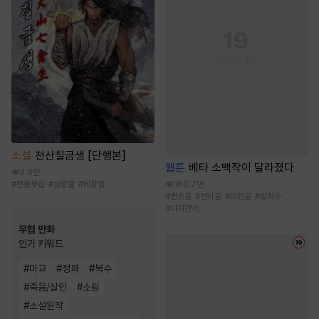
소설
천산칠금생 [단행본]
웹툰
베타 소백작이 달라졌다
2.6만
#
전통무협
#
성장물
#
비장함
160.7만
#
벤츠공
#
연하공
#
미인공
#
상처수
#
다각관계
무협 만화
인기 키워드
#
마교
#
정파
#
복수
#
죽음/살인
#
소림
#
소설원작