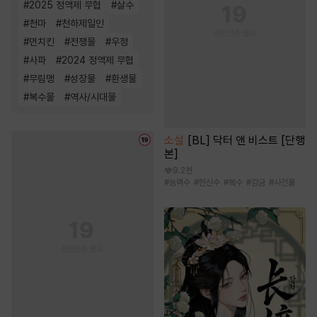
#
2025 정액제 무협
#
살수
#
천마
#
천하제일인
#
먼치킨
#
전쟁물
#
우정
#
사파
#
2024 정액제 무협
#
무림맹
#
성장물
#
환생물
#
복수물
#
역사/시대물
소설
[BL] 닥터 앤 비스트 [단행
본]
9.2천
#
능력수
#
헌신수
#
복수
#
감금
#
사건물