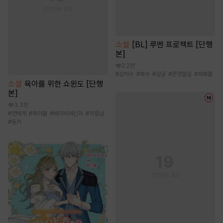
소설
[BL] 루멘 프로젝트 [단행
본]
2.2만
#
상처수
#
복수
#
강공
#
존댓말공
#
피폐물
소설
육아를 위한 쇼윈도 [단행
본]
3.3천
#
연예계
#
육아물
#
베이비메신저
#
까칠남
#
동거