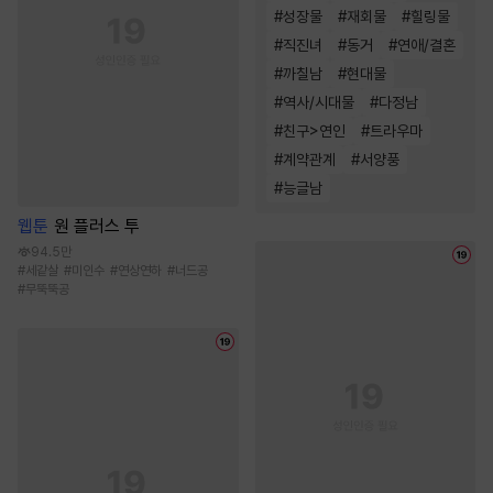
#
성장물
#
재회물
#
힐링물
#
직진녀
#
동거
#
연애/결혼
#
까칠남
#
현대물
#
역사/시대물
#
다정남
#
친구>연인
#
트라우마
#
계약관계
#
서양풍
#
능글남
웹툰
원 플러스 투
94.5만
#
세같살
#
미인수
#
연상연하
#
너드공
#
무뚝뚝공