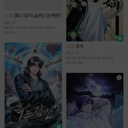
소설
[BL] 금리(金利) [단행본]
2.3만
#
순정수
#
능력수
#
정치/재벌
#
냉혈공
#
미인수
소설
장적
21.7만
#
궁정물
#
계략녀
#
동양풍
#
무심녀
#
카리스마남