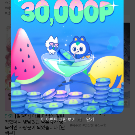
#
연하공
#
능글공
#
다정공
29.4만
#
집착공
#
강공
#
미인수
#
순정공
#
얼빠수
#
짝사랑
#
집착공
소설
신객 [단행본]
만화
[일권만] 매료 마법에 걸린
이 이벤트 그만 보기
닫기
7.8만
척했더니 냉담했던 약혼자가 맹
#
복수물
#
성장물
#
신무협
목적인 사랑꾼이 되었습니다 [단
행본]