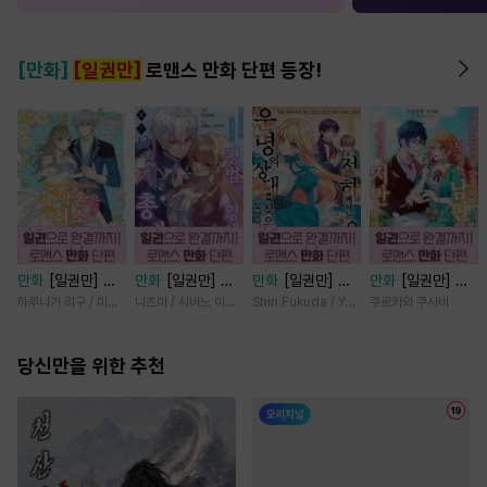
[만화]
[일권만]
로맨스 만화 단편 등장!
만화
[일권만] 제
만화
[일권만] 모
만화
[일권만] 전
만화
[일권만] 내
약혼은 취소되었습
든 것을 포기한 평
하께서는 오늘도
게 간섭하지 않겠
하루나기 리구 / 미즈메
나츠미 / 시바노 이즈미
Shin Fukuda / Yoko Kurosu
쿠로카와 쿠사비
니다 [단행본]
범한 영애는 젊은
운명의 상대를 찾
다던 냉정한 남편
빙제의 총애를 받
으신 모양이네요
이 어째선지 저만
당신만을 위한 추천
는다 [단행본]
(웃음) [단행본]
바라봅니다 [단행
본]