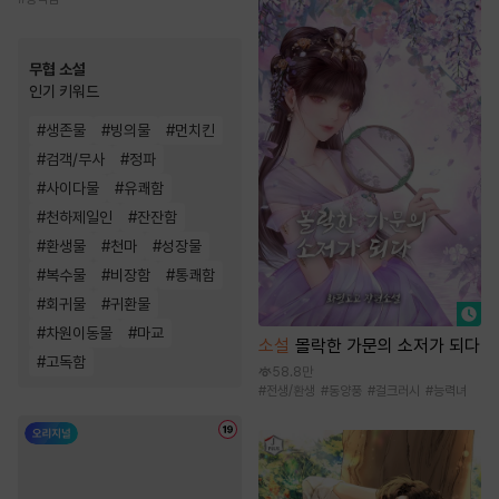
무협 소설
인기 키워드
#
생존물
#
빙의물
#
먼치킨
#
검객/무사
#
정파
#
사이다물
#
유쾌함
#
천하제일인
#
잔잔함
#
환생물
#
천마
#
성장물
#
복수물
#
비장함
#
통쾌함
#
회귀물
#
귀환물
#
차원이동물
#
마교
소설
몰락한 가문의 소저가 되다
#
고독함
58.8만
#
전생/환생
#
동양풍
#
걸크러시
#
능력녀