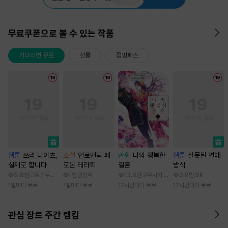
무료쿠폰으로 볼 수 있는 작품
기다리면 무료
선물
점핑패스
웹툰
쓰리 나이츠,
소설
언로맨틱 페
만화
나의 행복한
웹툰
잘못된 연애
실제로 합니다
로몬 테라피
결혼
방식
5.8천
고토 / 두나래
1천
망랑독
13.8만
코우사카 리토 / 아기토기 아쿠미
3.9만
SIK
1일마다 무료
1일마다 무료
12시간마다 무료
12시간마다 무료
관심 장르 주간 랭킹