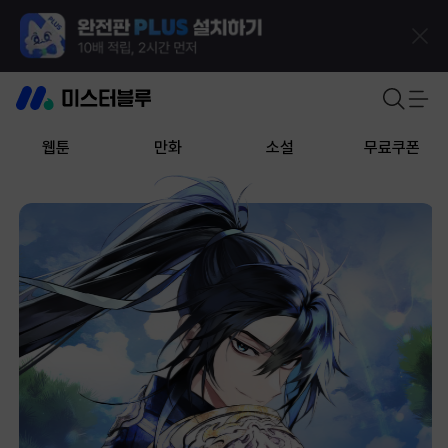
웹툰
만화
소설
무료쿠폰