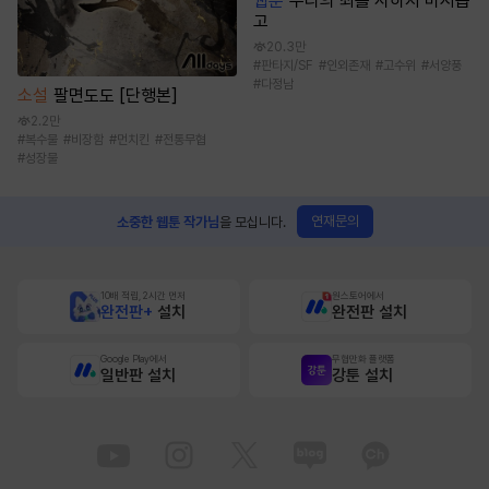
웹툰
우리의 죄를 사하지 마시옵
고
20.3만
#
판타지/SF
#
인외존재
#
고수위
#
서양풍
#
다정남
소설
팔면도도 [단행본]
2.2만
#
복수물
#
비장함
#
먼치킨
#
전통무협
#
성장물
연재문의
소중한 웹툰 작가님
을 모십니다.
10배 적립, 2시간 먼저
원스토어에서
완전판+
설치
완전판 설치
Google Play에서
무협만화 플랫폼
일반판 설치
강툰 설치