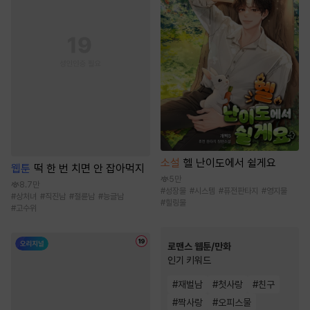
소설
헬 난이도에서 쉴게요
웹툰
떡 한 번 치면 안 잡아먹지
5만
8.7만
#
성장물
#
시스템
#
퓨전판타지
#
영지물
#
상처녀
#
직진남
#
절륜남
#
능글남
#
힐링물
#
고수위
로맨스 웹툰/만화
인기 키워드
#
재벌남
#
첫사랑
#
친구
#
짝사랑
#
오피스물