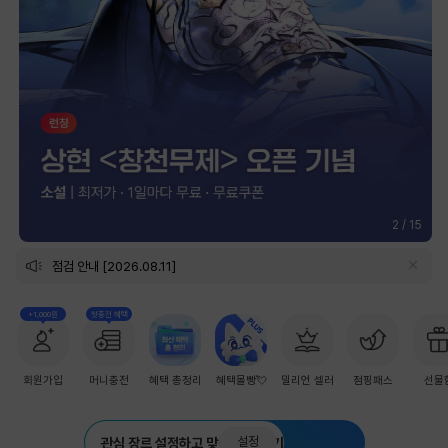
2
/
15
점검 안내 [2026.08.11]
+1,000원
첫충전 혜택
회원가입
머니충전
혜택 총정리
혜택몰빵💘
밀리언 셀러
점핑패스
선물
설정
관심 장르 설정하고 맞춤 추천 받기