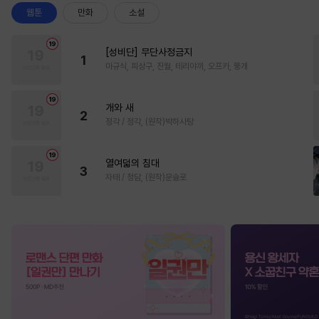
웹툰
만화
소설
[성비단] 무단사정금지
1
마규식, 피상구, 진월, 테리야끼, 오프카, 뚱개
개와 새
2
정각 / 정각, (원작)박하사탕
열여덟의 침대
3
자태 / 청담, (원작)문슬로