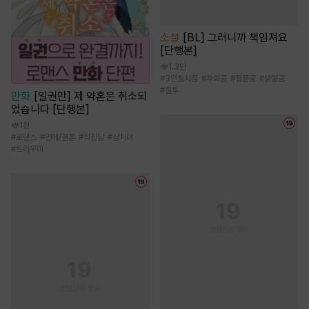
소설
[BL] 그러니까 책임져요
[단행본]
1.3만
#
3인칭시점
#
후회공
#
절륜공
#
냉혈공
#
질투
만화
[일권만] 제 약혼은 취소되
었습니다 [단행본]
1천
#
로맨스
#
연애/결혼
#
직진남
#
상처녀
#
트라우마