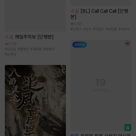
소설
[BL] Call Call Call [단행
본]
2.1만
#
단정수
#
강수
#
까칠수
#
성장물
#
연상수
소설
해일주의보 [단행본]
1.7천
#
오만남
#
철벽녀
#
재회물
#
평범녀
#
순정남