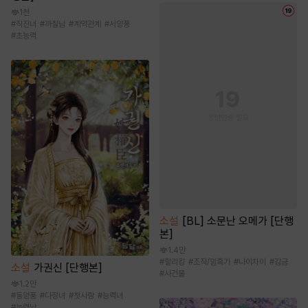
1천
#
직진녀
#
까칠남
#
계약관계
#
서양풍
#
초능력
소설
[BL] 소문난 오메가 [단행
본]
1.4만
#
할리킹
#
조직/암흑가
#
나이차이
#
감금
소설
가권신 [단행본]
#
사건물
1.2만
#
동양풍
#
다정녀
#
첫사랑
#
능력녀
#
능력남