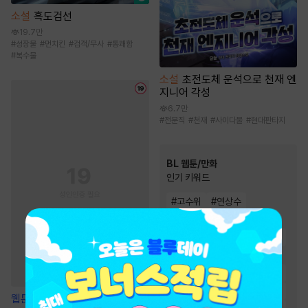
소설
흑도검선
19.7만
#
성장물
#
먼치킨
#
검객/무사
#
통쾌함
#
복수물
소설
초전도체 운석으로 천재 엔
지니어 각성
6.7만
#
전문직
#
천재
#
사이다물
#
현대판타지
BL 웹툰/만화
인기 키워드
#
고수위
#
연상수
#
대형견공
#
친구
#
츤데레수
#
동거
#
미인수
#
친구>연인
#
하드코어
#
절륜공
#
다정수
#
상처수
#
현대물
#
짝사랑
#
미남공
웹툰
모두에게 친절한 너는 왜