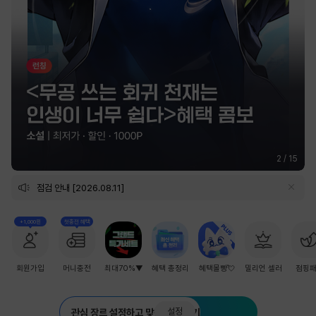
2
/
15
점검 안내 [2026.08.11]
+1,000원
첫충전 혜택
회원가입
머니충전
최대70%▼
혜택 총정리
혜택몰빵💘
밀리언 셀러
점핑
설정
관심 장르 설정하고 맞춤 추천 받기