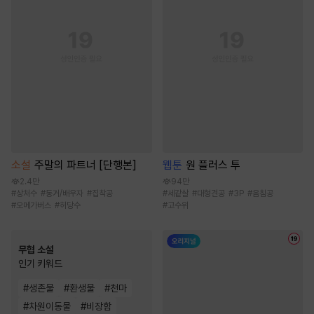
소설
주말의 파트너 [단행본]
웹툰
원 플러스 투
2.4만
94만
#
상처수
#
동거/배우자
#
집착공
#
세같살
#
대형견공
#
3P
#
음침공
#
오메가버스
#
허당수
#
고수위
무협 소설
인기 키워드
#
생존물
#
환생물
#
천마
#
차원이동물
#
비장함