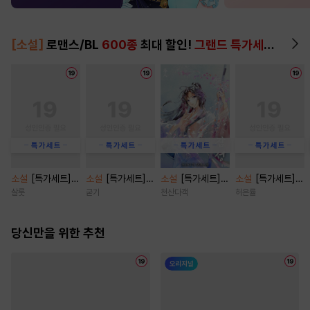
[소설]
로맨스/BL
600종
최대 할인!
그랜드 특가세트
▶
소설
[특가세트]
소설
[특가세트]
소설
[특가세트]
소설
[특가세트]
[BL] 가짜 스폰
기어라 [단행본]
잠성 [단행본]
코튼 프라이드(co
살룻
굳기
천산다객
허은률
[단행본]
tton pride) [단
행본]
당신만을 위한 추천