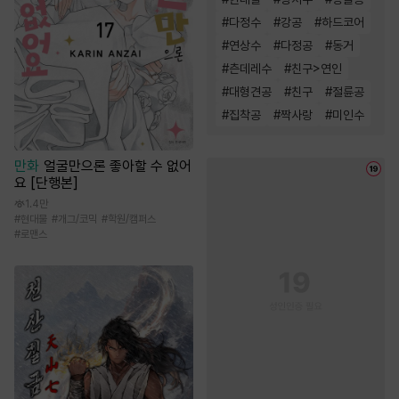
#
다정수
#
강공
#
하드코어
#
연상수
#
다정공
#
동거
#
츤데레수
#
친구>연인
#
대형견공
#
친구
#
절륜공
#
집착공
#
짝사랑
#
미인수
만화
얼굴만으론 좋아할 수 없어
요 [단행본]
1.4만
#
현대물
#
개그/코믹
#
학원/캠퍼스
#
로맨스