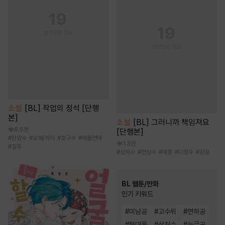
소설
[BL] 작업의 정석 [단행
본]
소설
[BL] 그러니까 책임져요
8.6천
[단행본]
#
잔망수
#
오해/착각
#
호구수
#
배틀연애
1.3만
#
질투
#
상처수
#
연상수
#
애증
#
다정수
#
강공
BL 웹툰/만화
인기 키워드
#
미남공
#
고수위
#
연하공
#
현대물
#
상처수
#
능글공