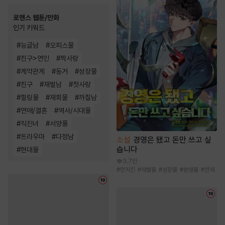
로맨스 웹툰/만화
인기 키워드
#
능글남
#
오피스물
#
친구>연인
#
짝사랑
#
계약관계
#
동거
#
성장물
#
친구
#
재벌남
#
첫사랑
#
힐링물
#
재회물
#
까칠남
#
연애/결혼
#
역사/시대물
#
직진녀
#
서양풍
#
트라우마
#
다정남
소설
경영은 됐고 돈만 쓰고 싶
습니다
#
현대물
3.7만
#
먼치킨
#
재벌물
#
성장물
#
환생물
#
천재