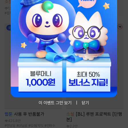
소설
불순한 탐닉 [단행본]
#
경영/기업
#
스포츠물
1.9만
#
통쾌함
#
게임시스템
#
집착남
#
현대물
#
후회남
#
오만남
#
복수
이 이벤트 그만 보기
닫기
소설
[BL] 루멘 프로젝트 [단행
웹툰
사용 후 반품불가
본]
425.8만
#
연상공
#
미남공
#
오해/착각
#
연하수
2.2만