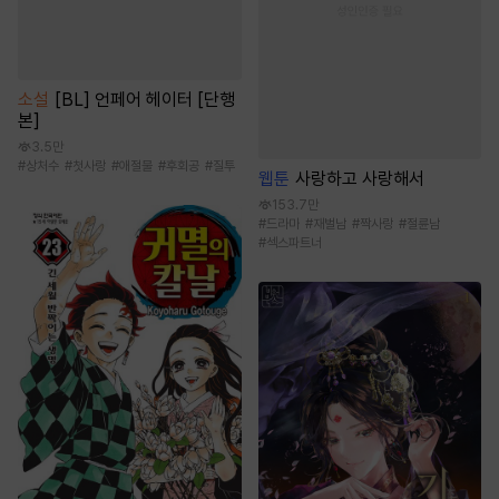
소설
[BL] 언페어 헤이터 [단행
본]
3.5만
#
상처수
#
첫사랑
#
애절물
#
후회공
#
질투
웹툰
사랑하고 사랑해서
153.7만
#
드라마
#
재벌남
#
짝사랑
#
절륜남
#
섹스파트너