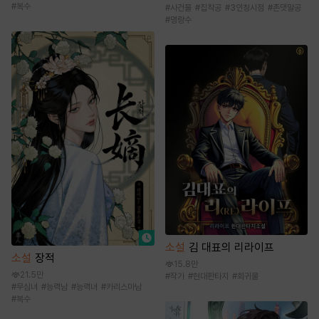
#
복수
#
사건물
#
집착공
#
3인칭시점
#
존댓말공
#
명랑수
소설
김 대표의 리라이프
소설
장적
15.8만
21.5만
#
작가
#
현대판타지
#
회귀물
#
무심녀
#
능력남
#
능력녀
#
카리스마남
#
복수