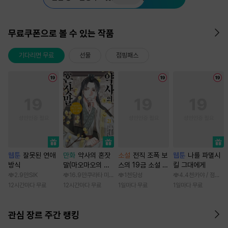
무료쿠폰으로 볼 수 있는 작품
기다리면 무료
선물
점핑패스
웹툰
잘못된 연애
만화
약사의 혼잣
소설
전직 조폭 보
웹툰
나를 파멸시
방식
말(마오마오의 후
스의 19금 소설 속
킬 그대에게
궁 수수께끼 풀이
가정부 빙의기
2.9만
SIK
16.9만
쿠라타 미노지 / 휴우가 나츠
1천
당성
4.4천
카야 / 점면, 
수첩)
12시간마다 무료
12시간마다 무료
1일마다 무료
1일마다 무료
관심 장르 주간 랭킹