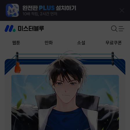
웹툰
만화
소설
무료쿠폰