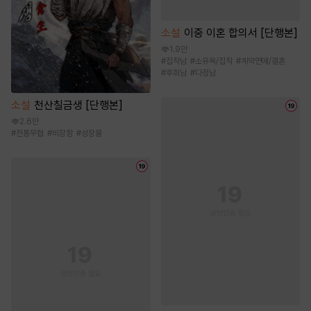
소설
이중 이혼 합의서 [단행본]
1.9만
#
집착남
#
소유욕/집착
#
계약연애/결혼
#
후회남
#
다정남
소설
천산칠금생 [단행본]
2.6만
#
전통무협
#
비장함
#
성장물