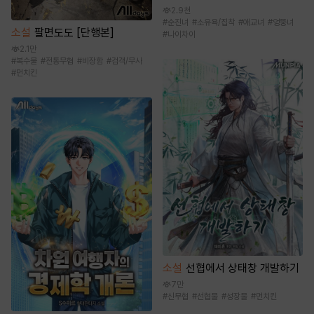
2.9천
#
순진녀
#
소유욕/집착
#
애교녀
#
엉뚱녀
소설
팔면도도 [단행본]
#
나이차이
2.1만
#
복수물
#
전통무협
#
비장함
#
검객/무사
#
먼치킨
소설
선협에서 상태창 개발하기
7만
#
신무협
#
선협물
#
성장물
#
먼치킨