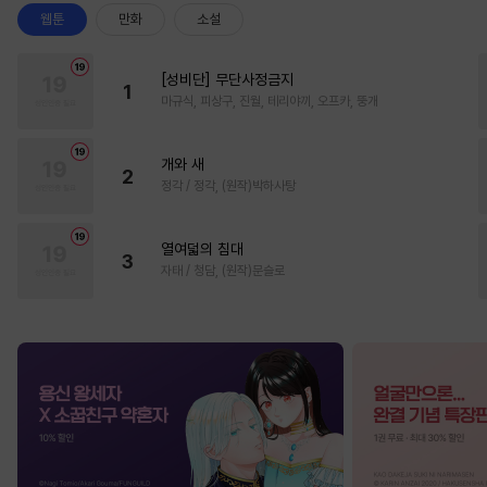
웹툰
만화
소설
[성비단] 무단사정금지
1
마규식, 피상구, 진월, 테리야끼, 오프카, 뚱개
개와 새
2
정각 / 정각, (원작)박하사탕
열여덟의 침대
3
자태 / 청담, (원작)문슬로