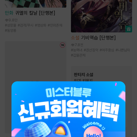
만화
귀멸의 칼날 [단행본]
9.8만
#
성장물
#
검객/무사
#
영상화
#
인외존재
#
동양풍
소설
기비역습 [단행본]
7.8천
#
능력녀
#
권선징악
#
여주중심
#
나쁜남자
#
갑을관계
판타지 소설
인기 키워드
#
비장함
#
복수물
#
천재
#
환생물
#
재벌물
#
전문직
#
전쟁물
#
차원이동물
#
생존물
#
성장물
#
회귀물
#
먼치킨
#
시스템
#
이능력
#
유쾌함
#
빙의물