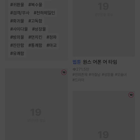
#
귀환물
#
복수물
#
검객/무사
#
천하제일인
#
회귀물
#
고독함
#
사이다물
#
성장물
#
빙의물
#
먼치킨
#
정파
#
잔잔함
#
통쾌함
#
마교
#
유쾌함
웹툰
원스 어폰 어 타임
271.5만
#
인외존재
#
까칠남
#
성장물
#
모솔녀
#
드라마