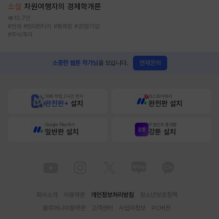
소설
차원여행자의 경제학개론
10.7만
#
천재
#
현대판타지
#
통쾌함
#
경영/기업
#
주식/투자
연재문의
소중한 웹툰 작가님
을 모십니다.
10배 적립, 2시간 먼저
원스토어에서
완전판+
설치
완전판 설치
Google Play에서
무협만화 플랫폼
일반판 설치
강툰 설치
회사소개
이용약관
개인정보처리방침
청소년보호정책
블루머니이용약관
고객센터
사업자정보
PC버전