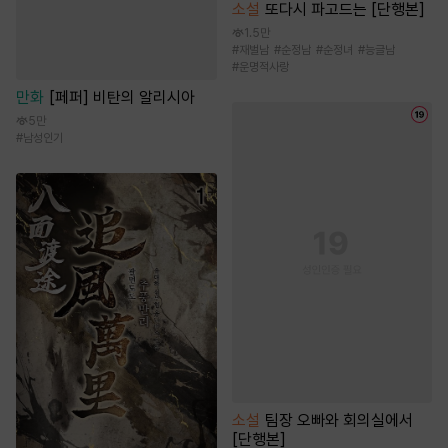
소설
또다시 파고드는 [단행본]
1.5만
#
재벌남
#
순정남
#
순정녀
#
능글남
#
운명적사랑
만화
[페퍼] 비탄의 알리시아
5만
#
남성인기
소설
팀장 오빠와 회의실에서
[단행본]