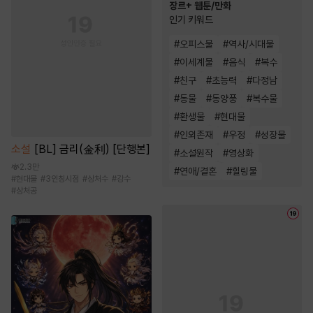
장르+ 웹툰/만화
인기 키워드
#
오피스물
#
역사/시대물
#
이세계물
#
음식
#
복수
#
친구
#
초능력
#
다정남
#
동물
#
동양풍
#
복수물
#
환생물
#
현대물
#
인외존재
#
우정
#
성장물
소설
[BL] 금리(金利) [단행본]
#
소설원작
#
영상화
2.3만
#
연애/결혼
#
힐링물
#
현대물
#
3인칭시점
#
상처수
#
강수
#
상처공