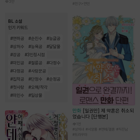
3만
#
친구>연인
BL 소설
인기 키워드
#
연하공
#
순진수
#
능글공
#
상처수
#
능욕공
#
달달물
#
강공
#
3인칭시점
#
미인공
#
절륜공
#
다정수
#
다정공
#
사랑꾼공
#
집착공
#
단정수
#
순정공
#
첫사랑
#
오해/착각
#
미인수
#
일상물
만화
[일권만] 제 약혼은 취소되
었습니다 [단행본]
1천
#
상처녀
#
서양풍
#
연애/결혼
#
직진남
#
트라우마