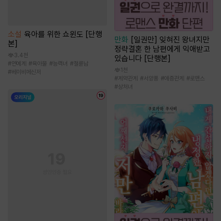
소설
육아를 위한 쇼윈도 [단행
만화
[일권만] 잊혀진 왕녀지만
본]
정략결혼 한 남편에게 익애받고
3.4천
있습니다 [단행본]
#
연예계
#
육아물
#
능력녀
#
절륜남
1천
#
베이비메신저
#
계약관계
#
서양풍
#
애증관계
#
로맨스
#
상처녀