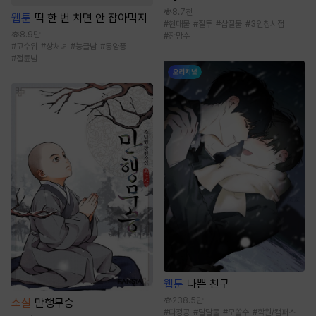
8.7천
웹툰
떡 한 번 치면 안 잡아먹지
#
현대물
#
질투
#
삽질물
#
3인칭시점
8.9만
#
잔망수
#
고수위
#
상처녀
#
능글남
#
동양풍
#
절륜남
웹툰
나쁜 친구
238.5만
소설
만행무승
#
다정공
#
달달물
#
모쏠수
#
학원/캠퍼스