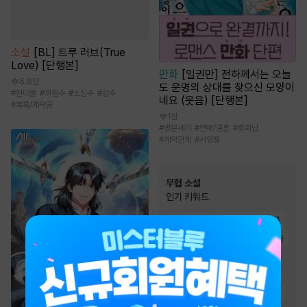
소설
[BL] 트루 러브(True
Love) [단행본]
만화
[일권만] 전하께서는 오늘
6.8만
도 운명의 상대를 찾으신 모양이
#
현대물
#
까칠수
#
소심수
#
강수
네요 (웃음) [단행본]
#
복흑/계략공
1천
#
명문세가
#
연애/결혼
#
후회남
#
계약관계
#
서양풍
무협 소설
인기 키워드
#
먼치킨
#
생존물
#
회귀물
#
마교
#
통쾌함
#
검객/무사
#
고독함
#
복수물
#
천하제일인
#
사이다물
#
유쾌함
#
잔잔함
#
환생물