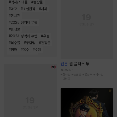
#
역사/시대물
#
성장물
#
마교
#
소설원작
#
사파
#
먼치킨
#
2025 정액제 무협
#
환생물
#
2024 정액제 무협
#
우정
#
복수물
#
무림맹
#
전쟁물
#
정파
#
복수
#
소림
#
죽음/살인
#
천마
웹툰
원 플러스 투
95.1만
#
첫사랑
#
능글공
#
연상수
#
짝사랑
#
미남공