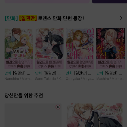
[만화]
[일권만]
로맨스 만화 단편 등장!
만화
[일권만] 웃
만화
[일권만] 매
만화
[일권만] 잊
만화
[일권만] 실
지 않는 약혼자님
료 마법에 걸린 척
혀진 왕녀지만 정
례지만 약혼자님,
Nanohiru / Memeko
Sane Takada / Koki Fuyutsuki
Odayaka / Maya Koike
Mashiro / Memeko
이 사랑에 빠진 건
했더니 냉담했던
략결혼 한 남편에
당신의 눈은 장식
변장한 저인 것 같
약혼자가 맹목적인
게 익애받고 있습
인가요? [단행본]
습니다 [단행본]
당신만을 위한 추천
사랑꾼이 되었습니
니다 [단행본]
다 [단행본]