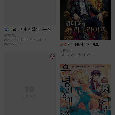
웹툰
모두에게 친절한 너는 왜
29.6만
#
순정공
#
미남공
#
미인수
#
집착공
소설
김 대표의 리라이프
#
학원/캠퍼스
15.8만
#
회귀물
#
현대판타지
#
작가