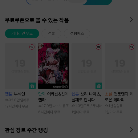
무료쿠폰으로 볼 수 있는 작품
기다리면 무료
선물
점핑패스
웹툰
부식인
만화
어쌔신&신데
웹툰
쓰리 나이츠,
소설
언로맨틱 페
렐라
실제로 합니다
로몬 테라피
92.8만
임애주
17.9만
나츠노 유조
1.3만
고토 / 두나래
1천
망랑독
12시간마다 무료
6시간마다 무료
1일마다 무료
1일마다 무료
관심 장르 주간 랭킹