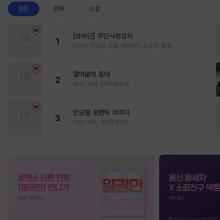
웹툰
만화
소설
[성비단] 무단사정금지
1
마규식, 피상구, 진월, 테리야끼, 오프카, 뚱개
열여덟의 침대
2
자태 / 청담, (원작)문슬로
언모럴 로맨틱 코미디
3
가감 / 쌔우, (원작)곽겨자