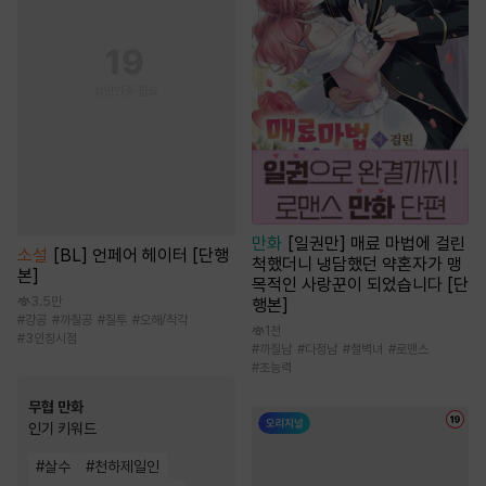
만화
[일권만] 매료 마법에 걸린
소설
[BL] 언페어 헤이터 [단행
척했더니 냉담했던 약혼자가 맹
본]
목적인 사랑꾼이 되었습니다 [단
3.5만
행본]
#
강공
#
까칠공
#
질투
#
오해/착각
1천
#
3인칭시점
#
까칠남
#
다정남
#
철벽녀
#
로맨스
#
초능력
무협 만화
인기 키워드
#
살수
#
천하제일인