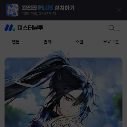
웹툰
만화
소설
무료쿠폰