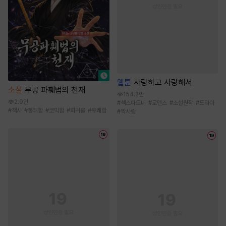
웹툰
사랑하고 사랑해서
소설
무공 파훼법의 천재
154.2만
2.9만
#
섹스파트너
#
로맨스
#
소설원작
#
드라마
#
책사
#
통쾌함
#
코믹함
#
회귀물
#
유쾌함
#
짝사랑