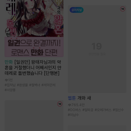
만화
[일권만] 왕태자님과의 약
혼을 거절했더니 어째서인지 얀
데레로 돌변했습니다 [단행본]
1천
#
집착남
#
환생물
#
철벽녀
#
계약관계
#
서양풍
웹툰
개와 새
765.4만
#
OO버스
#
알파공
#
오메가버스
#
임신수
#
미남수