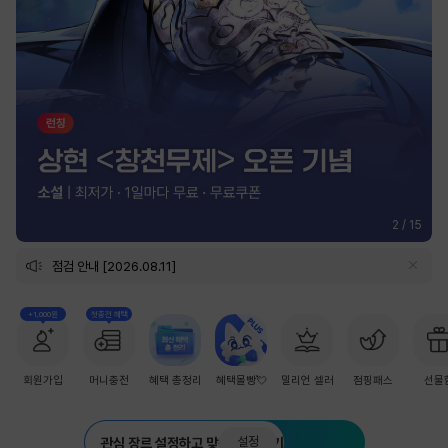
2
/
15
점검 안내 [2026.08.11]
+1,000원
첫충전 혜택
회원가입
머니충전
혜택 총정리
혜택몰빵💘
밀리언 셀러
점핑패스
선물
설정
관심 장르 설정하고 맞춤 추천 받기