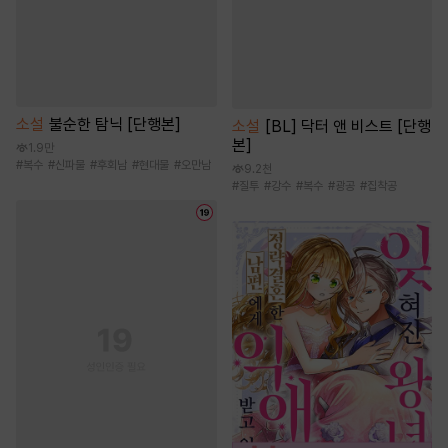
소설
불순한 탐닉 [단행본]
소설
[BL] 닥터 앤 비스트 [단행
본]
1.9만
#
복수
#
신파물
#
후회남
#
현대물
#
오만남
9.2천
#
질투
#
강수
#
복수
#
광공
#
집착공