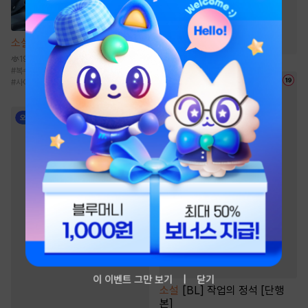
#
성장물
#
비장함
#
차원이동물
#
귀환물
#
정파
#
빙의물
#
천마
소설
흑도검선
19.9만
#
복수물
#
먼치킨
#
검객/무사
#
성장물
#
사이다물
이 이벤트 그만 보기
닫기
소설
[BL] 작업의 정석 [단행
본]