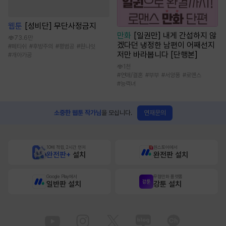
웹툰
[성비단] 무단사정금지
만화
[일권만] 내게 간섭하지 않
73.6만
겠다던 냉정한 남편이 어째선지
#
페티쉬
#
후방주의
#
평범공
#
원나잇
저만 바라봅니다 [단행본]
#
개아가공
1천
#
연애/결혼
#
부부
#
서양풍
#
로맨스
#
능력녀
연재문의
소중한 웹툰 작가님
을 모십니다.
10배 적립, 2시간 먼저
원스토어에서
완전판+
설치
완전판 설치
Google Play에서
무협만화 플랫폼
일반판 설치
강툰 설치