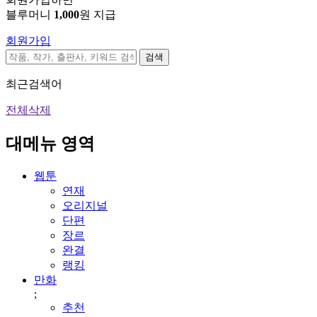
블루머니
1,000
원 지급
회원가입
검색
최근검색어
전체삭제
대메뉴 영역
웹툰
연재
오리지널
단편
장르
완결
랭킹
만화
;
추천