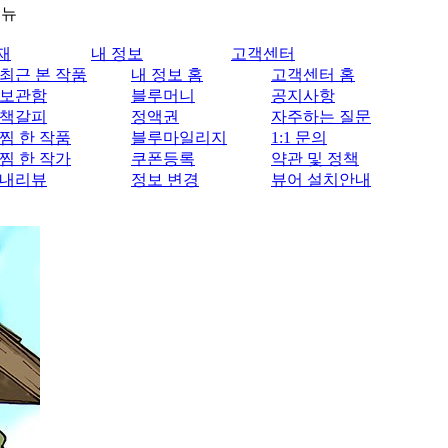
메뉴
재
내 정보
고객센터
최근 본 작품
내 정보 홈
고객센터 홈
보관함
블루머니
공지사항
책갈피
정액권
자주하는 질문
찜 한 작품
블루마일리지
1:1 문의
찜 한 작가
쿠폰등록
약관 및 정책
내리뷰
정보 변경
뷰어 설치안내