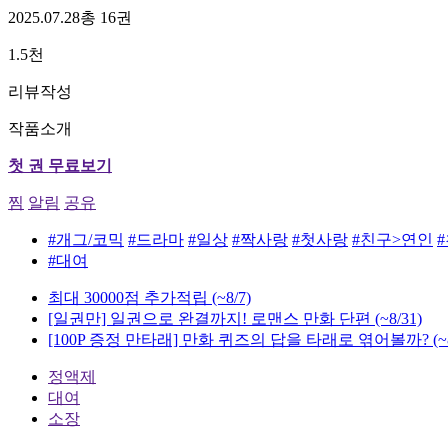
2025.07.28
총 16권
1.5천
리뷰작성
작품소개
첫 권 무료보기
찜
알림
공유
#개그/코믹
#드라마
#일상
#짝사랑
#첫사랑
#친구>연인
#대여
최대 30000점 추가적립
(~8/7)
[일권만] 일권으로 완결까지! 로맨스 만화 단편
(~8/31)
[100P 증정 만타래] 만화 퀴즈의 답을 타래로 엮어볼까?
(~
정액제
대여
소장