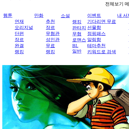
전체보기 
웹툰
만화
이벤트
내 서
소설
연재
추천
기다리면 무료
랭킹
오리지널
장르
선물함
판타지
단편
무협관
점핑패스
무협
장르
성인관
알림함
로맨스
완결
무료
BL
테마추천
일반
랭킹
랭킹
키워드로 검색