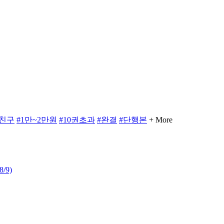
#친구
#1만~2만원
#10권초과
#완결
#단행본
+ More
8/9)