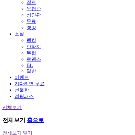
장르
무협관
성인관
무료
랭킹
소설
랭킹
판타지
무협
로맨스
BL
일반
이벤트
기다리면 무료
선물함
점핑패스
전체보기
전체보기
홈으로
전체보기 닫기