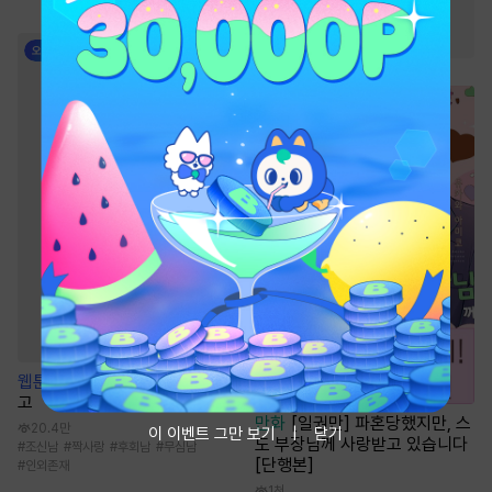
#
복수물
#
환생물
#
소설원작
#
사파
#
복수
웹툰
우리의 죄를 사하지 마시옵
고
만화
[일권만] 파혼당했지만, 스
20.4만
이 이벤트 그만 보기
닫기
도 부장님께 사랑받고 있습니다
#
조신남
#
짝사랑
#
후회남
#
무심남
[단행본]
#
인외존재
1천