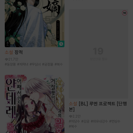
소설
장적
21.7만
#
동양풍
#
계략녀
#
무심녀
#
궁정물
#
복수
소설
[BL] 루멘 프로젝트 [단행
본]
2.2만
#
허당수
#
강공
#
외유내강수
#
연상수
#
복수