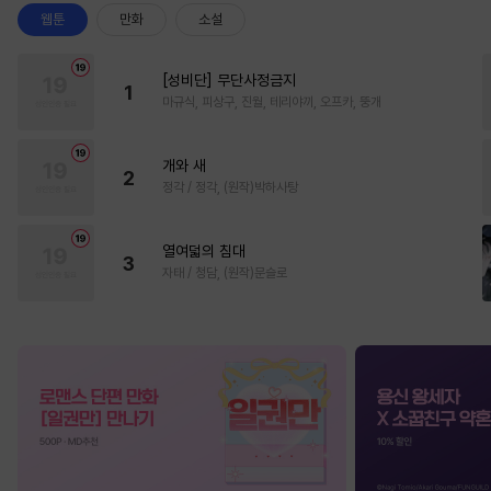
웹툰
만화
소설
[성비단] 무단사정금지
1
마규식, 피상구, 진월, 테리야끼, 오프카, 뚱개
개와 새
2
정각 / 정각, (원작)박하사탕
열여덟의 침대
3
자태 / 청담, (원작)문슬로