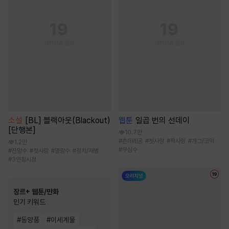
소설
[BL] 블랙아웃(Blackout)
웹툰
일곱 번의 선데이
[단행본]
10.7만
#
츤데레공
#
첫사랑
#
짝사랑
#
개그/코믹
1.2만
#
무심수
#
잔망수
#
첫사랑
#
명랑수
#
정치/재벌
#
3인칭시점
장르+ 웹툰/만화
인기 키워드
#
동양풍
#
이세계물