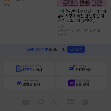
3만
만화
[일권만] 웃지 않는 약혼자
님이 사랑에 빠진 건 변장한 저
인 것 같습니다 [단행본]
1천
#
연애/결혼
#
서양풍
#
직진녀
#
무심남
#
짝사랑
연재문의
소중한 웹툰 작가님
을 모십니다.
10배 적립, 2시간 먼저
원스토어에서
완전판+
설치
완전판 설치
Google Play에서
무협만화 플랫폼
일반판 설치
강툰 설치