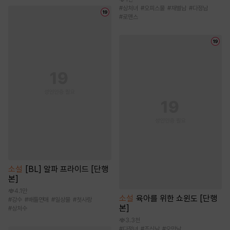
#
상처녀
#
오피스물
#
재벌남
#
다정남
#
로맨스
소설
[BL] 알파 프라이드 [단행
본]
4.1만
소설
육아를 위한 쇼윈도 [단행
#
강수
#
배틀연애
#
일상물
#
첫사랑
본]
#
상처수
3.3천
#
다정녀
#
조신남
#
오만남