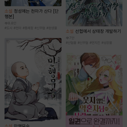
소설
청성에는 천마가 산다 [단
행본]
8.8만
#
도사
#
천마
#
통쾌함
#
신무협
#
환생물
소설
선협에서 상태창 개발하기
7만
#
선협물
#
신무협
#
먼치킨
#
성장물
소설
만행무승