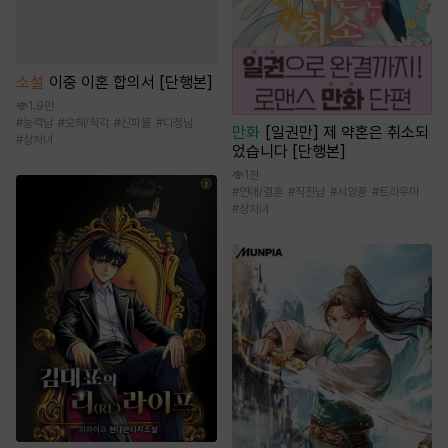
소설
이중 이혼 합의서 [단행본]
1.9만
#
능력남
#
오해/착각
#
신파물
#
다정남
만화
[일권만] 제 약혼은 취소되
#
상처녀
었습니다 [단행본]
1천
#
연애/결혼
#
직진남
#
서양풍
#
트라우마
#
상처녀