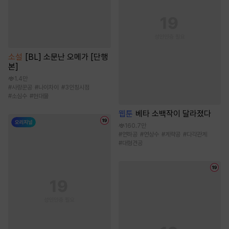
소설
[BL] 소문난 오메가 [단행
본]
1.4만
#
사랑꾼공
#
나이차이
#
3인칭시점
#
소심수
#
현대물
웹툰
베타 소백작이 달라졌다
160.7만
#
연하공
#
연상수
#
계략공
#
다각관계
#
대형견공