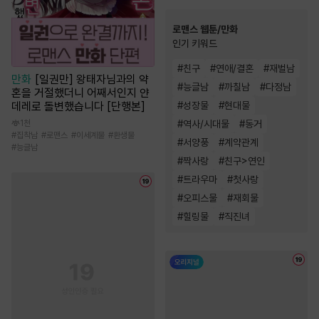
로맨스 웹툰/만화
인기 키워드
#
친구
#
연애/결혼
#
재벌남
만화
[일권만] 왕태자님과의 약
#
능글남
#
까칠남
#
다정남
혼을 거절했더니 어째서인지 얀
데레로 돌변했습니다 [단행본]
#
성장물
#
현대물
1천
#
역사/시대물
#
동거
#
집착남
#
로맨스
#
이세계물
#
환생물
#
서양풍
#
계약관계
#
능글남
#
짝사랑
#
친구>연인
#
트라우마
#
첫사랑
#
오피스물
#
재회물
#
힐링물
#
직진녀