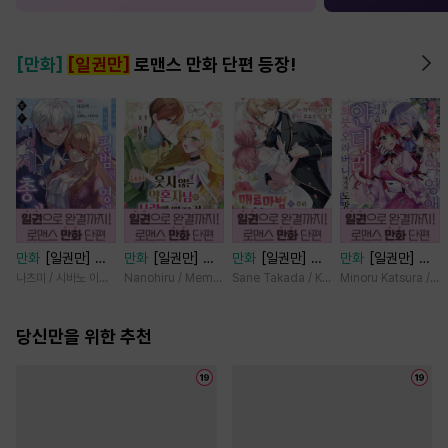
[만화]
[일권만]
로맨스 만화 단편 등장!
만화
[일권만] 모
만화
[일권만] 웃
만화
[일권만] 매
만화
[일권만] 기
든 것을 포기한 평
지 않는 약혼자님
료 마법에 걸린 척
억상실 악역 영애
나츠미 / 시바노 이즈미
Nanohiru / Memeko
Sane Takada / Koki Fuyutsuki
Minoru Katsura / M
범한 영애는 젊은
이 사랑에 빠진 건
했더니 냉담했던
는 공략 대상인 얀
빙제의 총애를 받
변장한 저인 것 같
약혼자가 맹목적인
데레 의붓 오라버
는다 [단행본]
당신만을 위한 추천
습니다 [단행본]
사랑꾼이 되었습니
니에게서 도망칠
다 [단행본]
수가 없다 [단행
본]