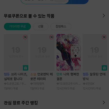
무료쿠폰으로 볼 수 있는 작품
기다리면 무료
선물
점핑패스
웹툰
쓰리 나이츠,
소설
언로맨틱 페
만화
나의 행복한
웹툰
잘못된 연애
실제로 합니다
로몬 테라피
결혼
방식
5.8천
고토 / 두나래
1천
망랑독
13.8만
코우사카 리토 / 아기토기 아쿠미
4만
SIK
1일마다 무료
1일마다 무료
12시간마다 무료
12시간마다 무료
관심 장르 주간 랭킹