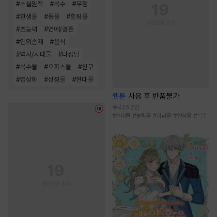
#
소설원작
#
복수
#
우정
#
환생물
#
동물
#
힐링물
#
초능력
#
연애/결혼
#
인외존재
#
음식
#
역사/시대물
#
다정남
#
복수물
#
오피스물
#
친구
#
영상화
#
성장물
#
현대물
웹툰
사용 후 반품불가
426.2만
#
현대물
#
능력공
#
미남공
#
연상공
#
복수