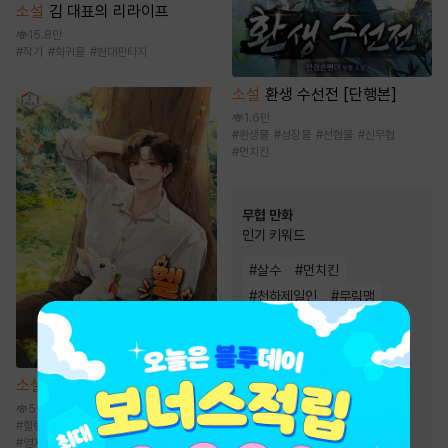
소설
김 대표의 리라이프
15.8만
#
작가
#
회귀물
#
현대판타지
소설
환생 수선전 [단행본]
1.6만
#
환생물
#
성장물
#
선협물
#
신무협
#
먼치킨
무협 만화
인기 키워드
#
살수
#
먼치킨
#
천하제일인
#
무림맹
#
2025 정액제 무협
#
마교
#
2024 정액제 무협
#
역사/시대물
#
정파
소설
헬 난이도에서 쉴게요
#
전쟁물
#
소림
#
성장물
5만
#
죽음/살인
#
천마
#
우정
#
힐링물
#
성장물
#
시스템
#
퓨전판타지
#
영지물