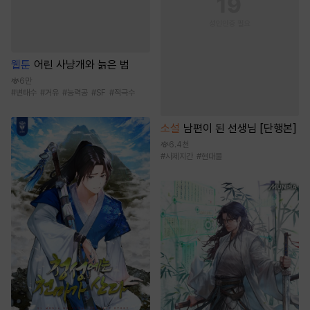
웹툰
어린 사냥개와 늙은 범
6만
#
변태수
#
거유
#
능력공
#
SF
#
적극수
소설
남편이 된 선생님 [단행본]
6.4천
#
사제지간
#
현대물