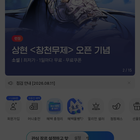
2
/
15
점검 안내 [2026.08.11]
+1,000원
첫충전 혜택
회원가입
머니충전
혜택 총정리
혜택몰빵💘
밀리언 셀러
점핑패스
선물
설정
관심 장르 설정하고 맞춤 추천 받기