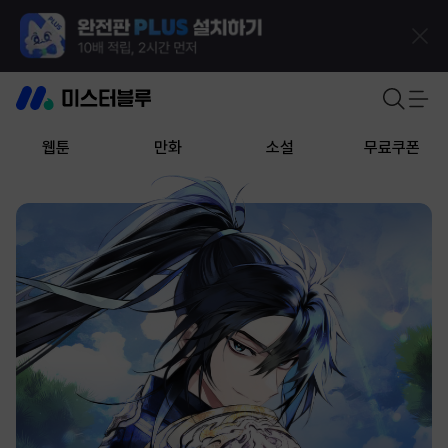
웹툰
만화
소설
무료쿠폰