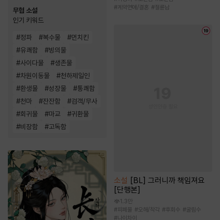
#
계약연애/결혼
#
절륜남
무협 소설
인기 키워드
#
정파
#
복수물
#
먼치킨
#
유쾌함
#
빙의물
#
사이다물
#
생존물
#
차원이동물
#
천하제일인
#
환생물
#
성장물
#
통쾌함
#
천마
#
잔잔함
#
검객/무사
#
회귀물
#
마교
#
귀환물
#
비장함
#
고독함
소설
[BL] 그러니까 책임져요
[단행본]
1.3만
#
피폐물
#
오해/착각
#
후회수
#
굴림수
#
나이차이