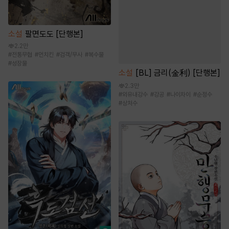
소설
팔면도도 [단행본]
2.2만
#
전통무협
#
먼치킨
#
검객/무사
#
복수물
#
성장물
소설
[BL] 금리(金利) [단행본]
2.3만
#
외유내강수
#
강공
#
나이차이
#
순정수
#
상처수