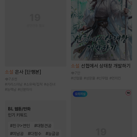
소설
선협에서 상태창 개발하기
소설
은사 [단행본]
7만
#
선협물
#
성장물
#
신무협
#
먼치킨
7.6천
#
카리스마남
#
소유욕/집착
#
순진녀
#
능력남
#
신분차이
BL 웹툰/만화
인기 키워드
#
친구>연인
#
대형견공
#
미남공
#
다정수
#
능글공