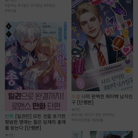
1.9만
#
집착남
#
시월드
#
다정남
#
후회남
#
육아물
소설
나의 완벽한 쿼터백 남자친
구 [단행본]
1천
#
첫사랑
#
친구>연인
#
계략남
만화
[일권만] 모든 것을 포기한
#
외국인/혼혈
#
달달물
평범한 영애는 젊은 빙제의 총애
를 받는다 [단행본]
1천