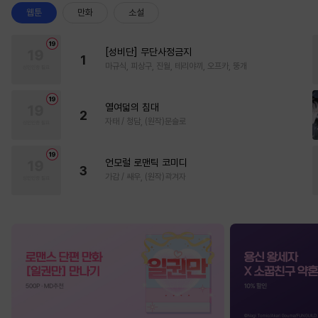
웹툰
만화
소설
[성비단] 무단사정금지
1
마규식, 피상구, 진월, 테리야끼, 오프카, 뚱개
열여덟의 침대
2
자태 / 청담, (원작)문슬로
언모럴 로맨틱 코미디
3
가감 / 쌔우, (원작)곽겨자