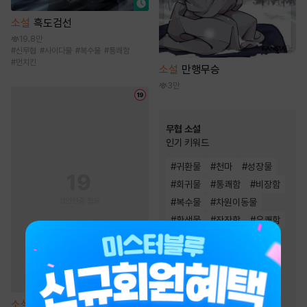
소설
흑도검선
19.8만
#
신무협
#
사이다물
#
복수물
#
통쾌함
#
먼치킨
소설
만행무승
3만
무협 소설
인기 키워드
#
귀환물
#
천마
#
성장물
#
회귀물
#
통쾌함
#
비장함
#
복수물
#
차원이동물
#
환생물
#
잔잔함
#
유쾌함
#
천하제일인
#
고독함
#
마교
#
생존물
#
정파
#
먼치킨
#
검객/무사
#
빙의물
#
사이다물
소설
[BL] 작업의 정석 [단행