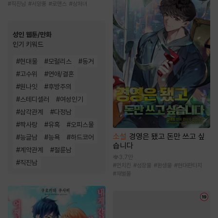
#
직진남
#
서양풍
#
로맨스
#
상처녀
성인 웹툰/만화
인기 키워드
#
현대물
#
모럴리스
#
동거
#
고수위
#
연애/결혼
#
원나잇
#
후방주의
#
스테디셀러
#
여성인기
#
삼각관계
#
다정남
#
짝사랑
#
유혹
#
오피스물
소설
경영은 됐고 돈만 쓰고 싶
#
능글남
#
능욕
#
하드코어
습니다
#
계약관계
#
절륜남
3.7만
#
직진남
#
먼치킨
#
성장물
#
환생물
#
현대판타지
#
재벌물