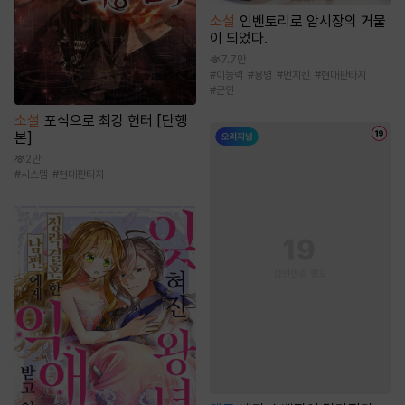
소설
인벤토리로 암시장의 거물
이 되었다.
7.7만
#
이능력
#
용병
#
먼치킨
#
현대판타지
#
군인
소설
포식으로 최강 헌터 [단행
본]
2만
#
시스템
#
현대판타지