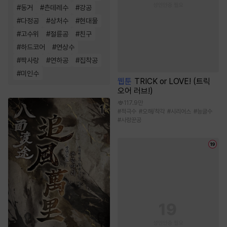
#
동거
#
츤데레수
#
강공
#
다정공
#
상처수
#
현대물
#
고수위
#
절륜공
#
친구
#
하드코어
#
연상수
#
짝사랑
#
연하공
#
집착공
#
미인수
웹툰
TRICK or LOVE! (트릭
오어 러브!)
117.9만
#
적극수
#
오해/착각
#
시리어스
#
능글수
#
사랑꾼공