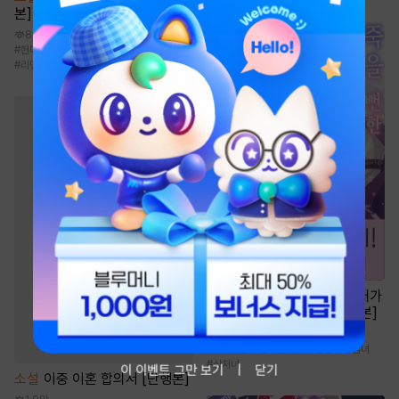
본]
8.6천
#
현대물
#
오해/착각
#
후회수
#
질투
#
리맨물
만화
[일권만] 죽을 뻔한 늑대가
운명의 짝이 되기까지 [단행본]
1천
#
이세계물
#
인외존재
#
다정남
#
평범녀
#
상처녀
이 이벤트 그만 보기
닫기
소설
이중 이혼 합의서 [단행본]