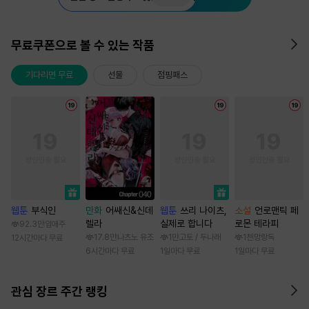
무료쿠폰으로 볼 수 있는 작품
기다리면 무료
선물
점핑패스
웹툰
부식인
만화
어쌔신&신데
웹툰
쓰리 나이츠,
소설
언로맨틱 페
렐라
실제로 합니다
로몬 테라피
92.3만
임애주
17.8만
나츠노 유조
1만
고토 / 두나래
1천
망랑독
12시간마다 무료
6시간마다 무료
1일마다 무료
1일마다 무료
관심 장르 주간 랭킹