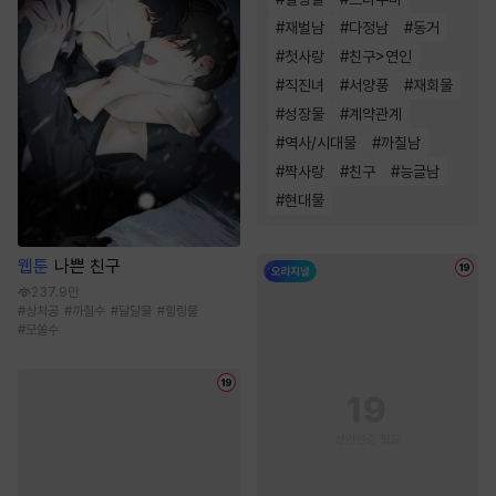
#
재벌남
#
다정남
#
동거
#
첫사랑
#
친구>연인
#
직진녀
#
서양풍
#
재회물
#
성장물
#
계약관계
#
역사/시대물
#
까칠남
#
짝사랑
#
친구
#
능글남
#
현대물
웹툰
나쁜 친구
237.9만
#
상처공
#
까칠수
#
달달물
#
힐링물
#
모쏠수