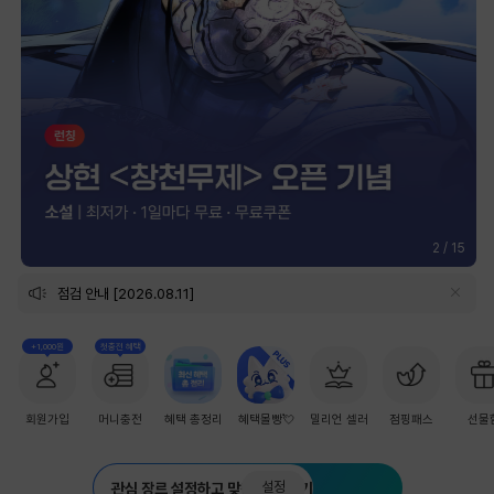
2
/
15
점검 안내 [2026.08.11]
+1,000원
첫충전 혜택
회원가입
머니충전
혜택 총정리
혜택몰빵💘
밀리언 셀러
점핑패스
선물
설정
관심 장르 설정하고 맞춤 추천 받기