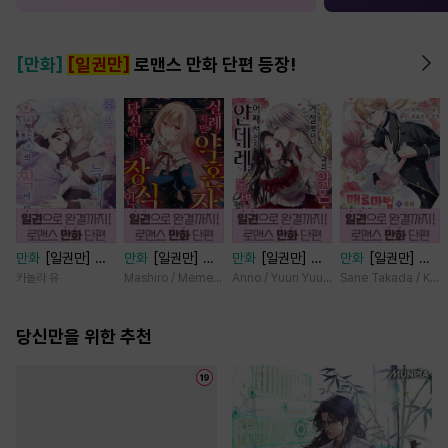
[만화]
[일권만]
로맨스 만화 단편 등장!
만화
[일권만] 죽
만화
[일권만] 실
만화
[일권만] 왕
만화
[일권만] 매
을 뻔한 늑대가 운
례지만 약혼자님,
태자님과의 약혼을
료 마법에 걸린 척
카놀라 유
Mashiro / Memeko
Anno / Yuuri Yuudachi
Sane Takada / Koki
명의 짝이 되기까
당신의 눈은 장식
거절했더니 어째서
했더니 냉담했던
지 [단행본]
인가요? [단행본]
인지 얀데레로 돌
약혼자가 맹목적인
당신만을 위한 추천
변했습니다 [단행
사랑꾼이 되었습니
본]
다 [단행본]