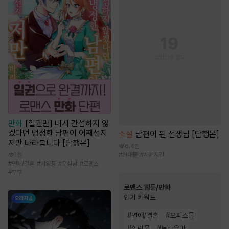
만화
[일권만] 내게 간섭하지 않
겠다던 냉정한 남편이 어째선지
소설
남편이 된 선생님 [단행본]
저만 바라봅니다 [단행본]
6.4천
1천
#
현대물
#
사제지간
#
연애/결혼
#
서양풍
#
무심남
#
로맨스
#
부부
로맨스 웹툰/만화
인기 키워드
#
연애/결혼
#
오피스물
#
힐링물
#
트라우마