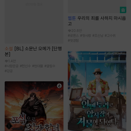
웹툰
우리의 죄를 사하지 마시옵
고
20.6만
#
로맨스
#
첫사랑
#
조신남
#
고수위
#
첫경험
소설
[BL] 소문난 오메가 [단행
본]
1.4만
#
사랑꾼공
#
헌신수
#
현대물
#
굴림수
#
강공