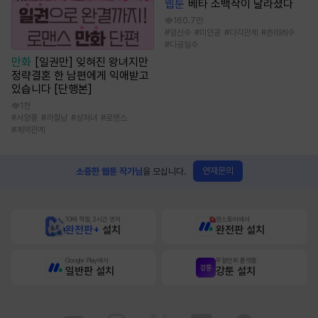
웹툰
베타 소백작이 달라졌다
160.7만
#
임신수
#
미인공
#
다각관계
#
츤데레수
#
다공일수
만화
[일권만] 잊혀진 왕녀지만
정략결혼 한 남편에게 익애받고
있습니다 [단행본]
1천
#
서양풍
#
까칠남
#
상처녀
#
로맨스
#
계약관계
연재문의
소중한 웹툰 작가님
을 모십니다.
10배 적립, 2시간 먼저
원스토어에서
완전판+
설치
완전판 설치
Google Play에서
무협만화 플랫폼
일반판 설치
강툰 설치