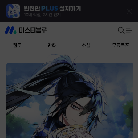
웹툰
만화
소설
무료쿠폰