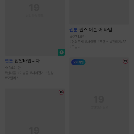
웹툰
원스 어폰 어 타임
271.6만
#
인외존재
#
서양풍
#
로맨스
#
판타지/SF
#
모솔녀
웹툰
탑알바입니다
344.1만
#
현대물
#
미남공
#
사제관계
#
일상
#
모럴리스