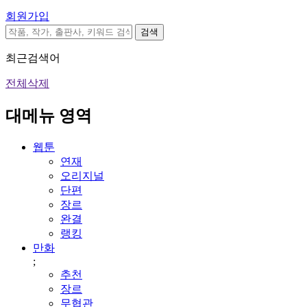
회원가입
검색
최근검색어
전체삭제
대메뉴 영역
웹툰
연재
오리지널
단편
장르
완결
랭킹
만화
;
추천
장르
무협관