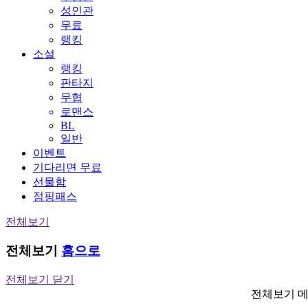
성인관
무료
랭킹
소설
랭킹
판타지
무협
로맨스
BL
일반
이벤트
기다리면 무료
선물함
점핑패스
전체보기
전체보기
홈으로
전체보기 닫기
전체보기 