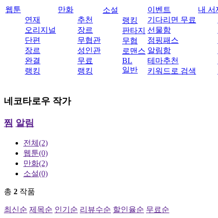
웹툰
만화
이벤트
내 서
소설
연재
추천
기다리면 무료
랭킹
오리지널
장르
선물함
판타지
단편
무협관
점핑패스
무협
장르
성인관
알림함
로맨스
완결
무료
BL
테마추천
일반
랭킹
랭킹
키워드로 검색
네코타로우
작가
찜
알림
전체
(2)
웹툰
(0)
만화
(2)
소설
(0)
총
2
작품
최신순
제목순
인기순
리뷰수순
할인율순
무료순