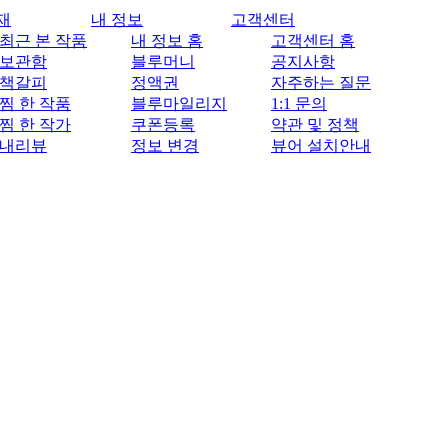
재
내 정보
고객센터
최근 본 작품
내 정보 홈
고객센터 홈
보관함
블루머니
공지사항
책갈피
정액권
자주하는 질문
찜 한 작품
블루마일리지
1:1 문의
찜 한 작가
쿠폰등록
약관 및 정책
내리뷰
정보 변경
뷰어 설치안내