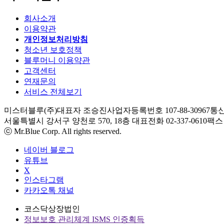
회사소개
이용약관
개인정보처리방침
청소년 보호정책
블루머니 이용약관
고객센터
연재문의
서비스 전체보기
미스터블루(주)
대표자 조승진
사업자등록번호 107-88-30967
통신
서울특별시 강서구 양천로 570, 18층
대표전화 02-337-0610
팩스 0
ⓒ Mr.Blue Corp. All rights reserved.
네이버 블로그
유튜브
X
인스타그램
카카오톡 채널
코스닥상장법인
정보보호 관리체계 ISMS 인증획득