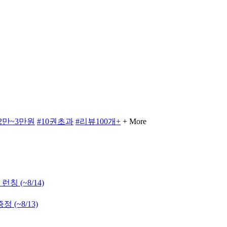
2만~3만원
#10권초과
#리뷰100개+
+ More
 런칭
(~8/14)
 증정
(~8/13)