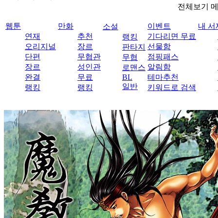
전체보기 
웹툰
만화
이벤트
내 서
소설
연재
추천
기다리면 무료
랭킹
오리지널
장르
선물함
판타지
단편
무협관
점핑패스
무협
장르
성인관
알림함
로맨스
완결
무료
BL
테마추천
일반
랭킹
랭킹
키워드로 검색