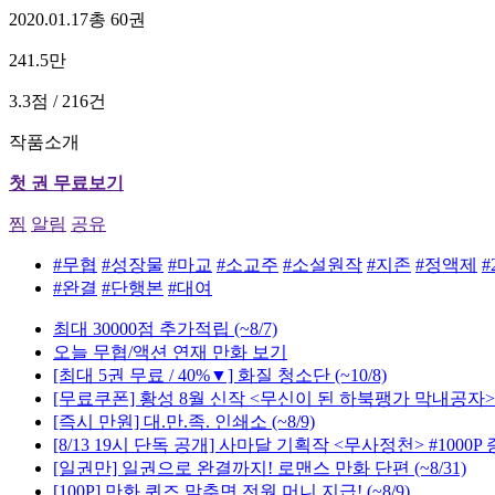
2020.01.17
총 60권
241.5만
3.3점 / 216건
작품소개
첫 권 무료보기
찜
알림
공유
#무협
#성장물
#마교
#소교주
#소설원작
#지존
#정액제
#
#완결
#단행본
#대여
최대 30000점 추가적립
(~8/7)
오늘 무협/액션 연재 만화 보기
[최대 5권 무료 / 40%▼] 화질 청소단
(~10/8)
[무료쿠폰] 황성 8월 신작 <무신이 된 하북팽가 막내공자>
[즉시 만원] 대.만.족. 인쇄소
(~8/9)
[8/13 19시 단독 공개] 사마달 기획작 <무사정천> #1000P
[일권만] 일권으로 완결까지! 로맨스 만화 단편
(~8/31)
[100P] 만화 퀴즈 맞추면 전원 머니 지급!
(~8/9)