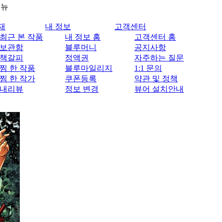
메뉴
재
내 정보
고객센터
최근 본 작품
내 정보 홈
고객센터 홈
보관함
블루머니
공지사항
책갈피
정액권
자주하는 질문
찜 한 작품
블루마일리지
1:1 문의
찜 한 작가
쿠폰등록
약관 및 정책
내리뷰
정보 변경
뷰어 설치안내