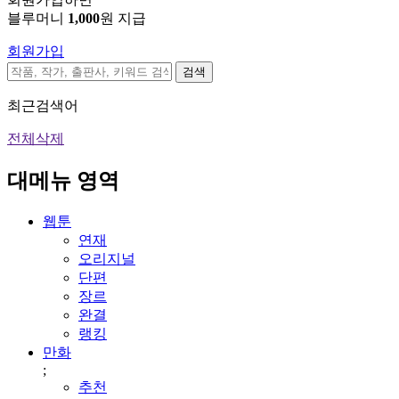
블루머니
1,000
원 지급
회원가입
검색
최근검색어
전체삭제
대메뉴 영역
웹툰
연재
오리지널
단편
장르
완결
랭킹
만화
;
추천