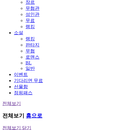
장르
무협관
성인관
무료
랭킹
소설
랭킹
판타지
무협
로맨스
BL
일반
이벤트
기다리면 무료
선물함
점핑패스
전체보기
전체보기
홈으로
전체보기 닫기