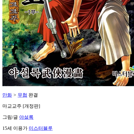
만화
>
무협
완결
마교교주 [개정판]
그림/글
야설록
15세 이용가
미스터블루