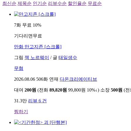
최신순
제목순
인기순
리뷰수순
할인율순
무료순
7화 무료
10%
기다리면무료
만화
만고지존 [스크롤]
그림
잭 노르웨이
/
글
태일생수
무협
2026.08.06
506화 연재
다온크리에이티브
대여
200원
(전화
89,820원
99,800원
10%↓
)
소장
500원
(
31.3만
리뷰 6 건
찜하기