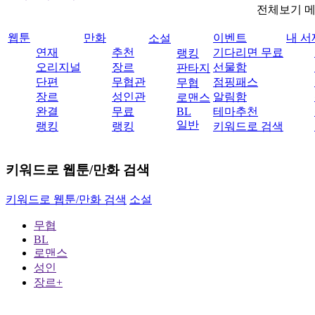
전체보기 
웹툰
만화
이벤트
내 서
소설
연재
추천
기다리면 무료
랭킹
오리지널
장르
선물함
판타지
단편
무협관
점핑패스
무협
장르
성인관
알림함
로맨스
완결
무료
BL
테마추천
일반
랭킹
랭킹
키워드로 검색
키워드로 웹툰/만화 검색
키워드로 웹툰/만화 검색
소설
무협
BL
로맨스
성인
장르+