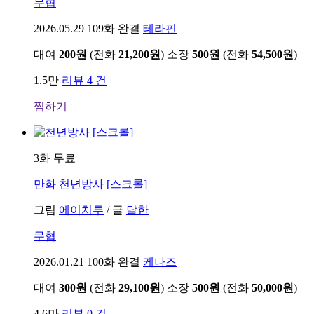
무협
2026.05.29
109화 완결
테라핀
대여
200원
(전화
21,200원
)
소장
500원
(전화
54,500원
)
1.5만
리뷰 4 건
찜하기
3화 무료
만화
천년방사 [스크롤]
그림
에이치투
/
글
달한
무협
2026.01.21
100화 완결
케나즈
대여
300원
(전화
29,100원
)
소장
500원
(전화
50,000원
)
4.6만
리뷰 0 건