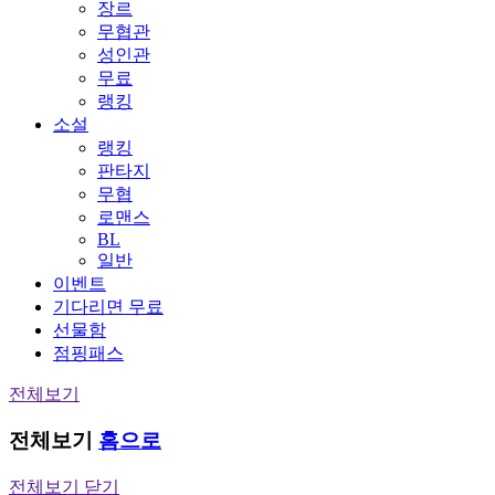
장르
무협관
성인관
무료
랭킹
소설
랭킹
판타지
무협
로맨스
BL
일반
이벤트
기다리면 무료
선물함
점핑패스
전체보기
전체보기
홈으로
전체보기 닫기