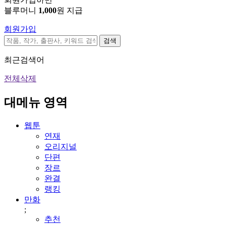
블루머니
1,000
원 지급
회원가입
검색
최근검색어
전체삭제
대메뉴 영역
웹툰
연재
오리지널
단편
장르
완결
랭킹
만화
;
추천