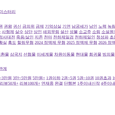
/미스터리
권
권왕
귀신
금의위
금제
기억상실
기연
남궁세가
낭인
노력
녹
파
사형제
살수
상단
상인
새외무림
설산
성불
소교주
소림
소설원
정사대전
죽음/살인
지존
천마
천하제일검
천하제일인
청성파
초
황실
흑도
힐링무협
2024 정액제 무협
2025 정액제 무협
2026 
귀환물
삼국지
선협물
이세계물
차원이동물
현대물
회귀물
빙의물
관계
~3만원
3만~5만원
5만원+
1권이하
2권~5권
5권~10권
10권초과
리뷰50개+
리뷰100개+
연재중
완결
단행본
1주이내신작
4주이