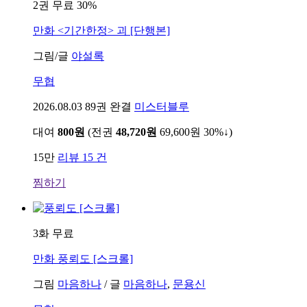
2권 무료
30%
만화
<기간한정> 괴 [단행본]
그림/글
야설록
무협
2026.08.03
89권 완결
미스터블루
대여
800원
(전권
48,720원
69,600원
30%↓
)
15만
리뷰 15 건
찜하기
3화 무료
만화
풍뢰도 [스크롤]
그림
마음하나
/
글
마음하나
,
문용신