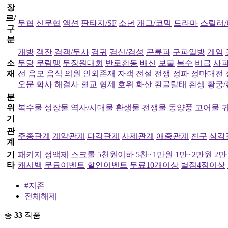
장
르/
무협
신무협
액션
판타지/SF
소년
개그/코믹
드라마
스릴러
구
분
개방
객잔
검객/무사
검귀
검신/검성
곤륜파
구파일방
게임
소
무당
무림맹
무장원대회
반로환동
배신
보물
복수
비급
사
재
선
음모
음식
의원
인외존재
자객
전설
전쟁
정파
정마대전
오문
학사
해결사
혈교
형제
호위
화산
환골탈태
환생
황궁/
분
위
복수물
성장물
역사/시대물
환생물
전쟁물
동양풍
고어물
기
관
주종관계
계약관계
다각관계
사제관계
애증관계
친구
삼각
계
기
패키지
정액제
스크롤
5천원이하
5천~1만원
1만~2만원
2만
타
캐시백
무료이벤트
할인이벤트
무료10개이상
별점4점이상
#지존
전체해제
총
33
작품