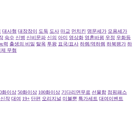
림
대사형
대장장이
도둑
도사
마교
먼치킨
명문세가
모용세가
작
숙수
신병
신비문파
신의
아미
영상화
영혼바뀜
우정
우화등
능력
출생의 비밀
탈옥
투왕
표국/표사
하렘/역하렘
하북팽가
하
정액제 무협
10화이상
50화이상
100화이상
기다리면무료
선물함
점핑패스
내신작
대여
19+
단편
오리지널
미블뿐
특가세트
대여이벤트