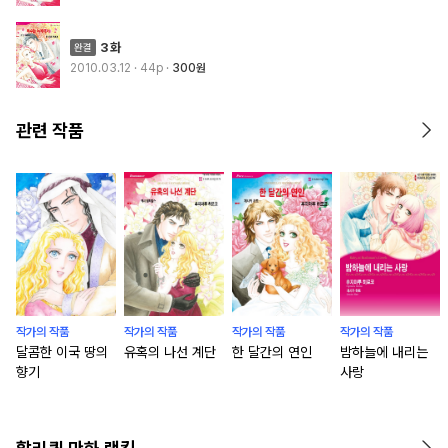
3화
2010.03.12
· 44p
300원
관련 작품
작가의 작품
작가의 작품
작가의 작품
작가의 작품
달콤한 이국 땅의
유혹의 나선 계단
한 달간의 연인
밤하늘에 내리는
향기
사랑