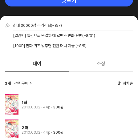
맛보기
최대 30000점 추가적립
(~8/7)
[일권만] 일권으로 완결까지! 로맨스 만화 단편
(~8/31)
[100P] 만화 퀴즈 맞추면 전원 머니 지급!
(~8/9)
대여
소장
3개
선택 구매
회차순
1화
2010.03.12
· 44p
300원
2화
2010.03.12
· 44p
300원