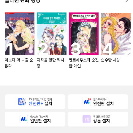
할리퀸 만화 랭킹
이보다 더 나쁠 순
자작을 향한 짝사
펜트하우스의 순진
순수한 사랑
없다
랑
한 애인
10배 적립, 2시간 먼저
원스토어에서
완전판+
설치
완전판 설치
Google Play에서
무협만화 플랫폼
일반판 설치
강툰 설치