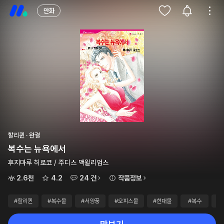
만화
할리퀸 · 완결
복수는 뉴욕에서
후지마루 히로코 / 주디스 맥윌리엄스
2.6천
4.2
24 건
작품정보
#할리퀸
#복수물
#서양풍
#오피스물
#현대물
#복수
#