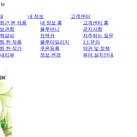
메뉴
재
내 정보
고객센터
최근 본 작품
내 정보 홈
고객센터 홈
보관함
블루머니
공지사항
책갈피
정액권
자주하는 질문
찜 한 작품
블루마일리지
1:1 문의
찜 한 작가
쿠폰등록
약관 및 정책
내리뷰
정보 변경
뷰어 설치안내