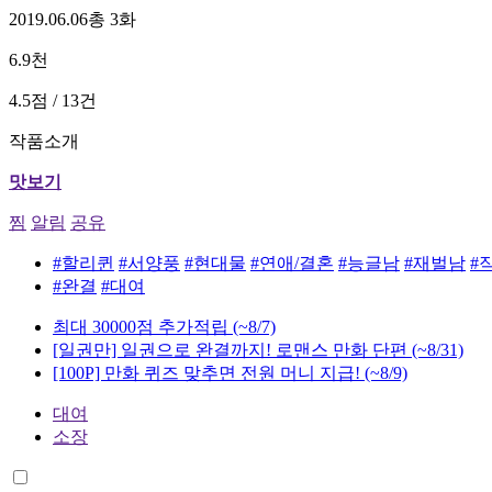
2019.06.06
총 3화
6.9천
4.5점 / 13건
작품소개
맛보기
찜
알림
공유
#할리퀸
#서양풍
#현대물
#연애/결혼
#능글남
#재벌남
#
#완결
#대여
최대 30000점 추가적립
(~8/7)
[일권만] 일권으로 완결까지! 로맨스 만화 단편
(~8/31)
[100P] 만화 퀴즈 맞추면 전원 머니 지급!
(~8/9)
대여
소장