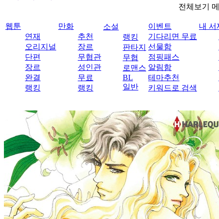
전체보기 
웹툰
만화
이벤트
내 서
소설
연재
추천
기다리면 무료
랭킹
오리지널
장르
선물함
판타지
단편
무협관
점핑패스
무협
장르
성인관
알림함
로맨스
완결
무료
BL
테마추천
일반
랭킹
랭킹
키워드로 검색