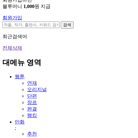
블루머니
1,000
원 지급
회원가입
검색
최근검색어
전체삭제
대메뉴 영역
웹툰
연재
오리지널
단편
장르
완결
랭킹
만화
;
추천