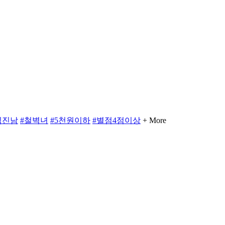
직진남
#철벽녀
#5천원이하
#별점4점이상
+ More