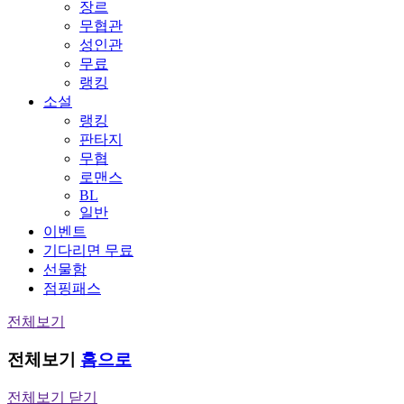
장르
무협관
성인관
무료
랭킹
소설
랭킹
판타지
무협
로맨스
BL
일반
이벤트
기다리면 무료
선물함
점핑패스
전체보기
전체보기
홈으로
전체보기 닫기