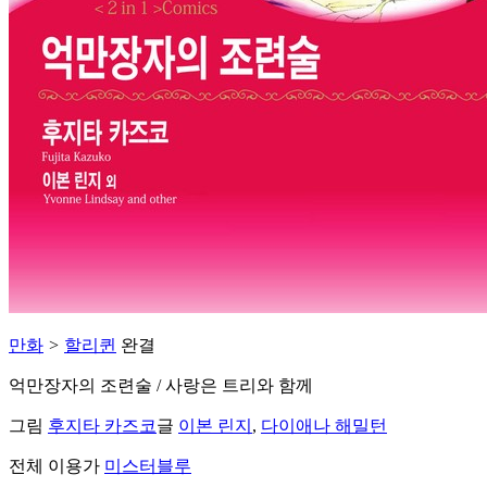
만화
>
할리퀸
완결
억만장자의 조련술 / 사랑은 트리와 함께
그림
후지타 카즈코
글
이본 린지
,
다이애나 해밀턴
전체 이용가
미스터블루