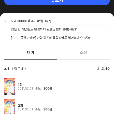
맛보기
최대 30000점 추가적립
(~8/7)
[일권만] 일권으로 완결까지! 로맨스 만화 단편
(~8/31)
[100P 증정 만타래] 만화 퀴즈의 답을 타래로 엮어볼까?
(~8/9)
대여
소장
3개
선택 구매
회차순
1화
2011.02.01
· 44p
300원
2화
2011.02.01
· 44p
300원