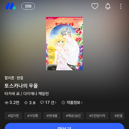
만화
할리퀸 · 완결
토스카나의 우울
타카세 료 / 다이애나 해밀턴
3.2천
17 건
작품정보
3.9
#할리퀸
#서양풍
#현대물
#죽음/살인
#5천원이하
#완결