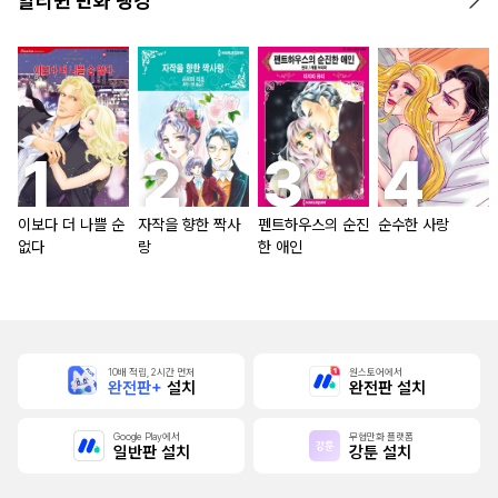
할리퀸 만화 랭킹
이보다 더 나쁠 순
자작을 향한 짝사
펜트하우스의 순진
순수한 사랑
없다
랑
한 애인
10배 적립, 2시간 먼저
원스토어에서
완전판+
설치
완전판 설치
Google Play에서
무협만화 플랫폼
일반판 설치
강툰 설치