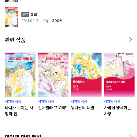
3화
2011.02.01
· 44p
300원
관련 작품
작가의 작품
작가의 작품
작가의 작품
작가의 작품
바다가 보이는 사
신데렐라 프로젝트
왕자님의 비밀
사막에 맹세하는
랑의 집
사랑