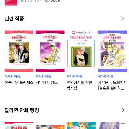
2020.01.30
· 44p
300원
관련 작품
작가의 작품
작가의 작품
작가의 작품
작가의 작품
한순간의 프린세스
사막의 바캉스
억만장자를 향한
사랑은 무도회에서
짝사랑
(결혼을 싫어하는
삼 형제 2)
할리퀸 만화 랭킹