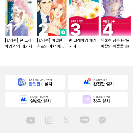
[할리퀸] 린 그레
[할리퀸] 아찔한
린 그레이엄 패키
우울한 성주 (팜므
이엄 작가 패키지
슈트의 미학 패키
지 4
파탈의 아들들 Ⅲ)
지
10배 적립, 2시간 먼저
원스토어에서
완전판+
설치
완전판 설치
Google Play에서
무협만화 플랫폼
일반판 설치
강툰 설치