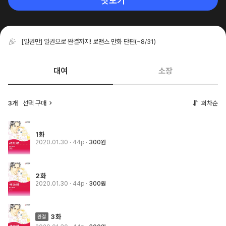
맛보기
[일권만] 일권으로 완결까지! 로맨스 만화 단편
(~8/31)
대여
소장
3개
선택 구매
회차순
1화
2020.01.30
· 44p
300원
2화
2020.01.30
· 44p
300원
3화