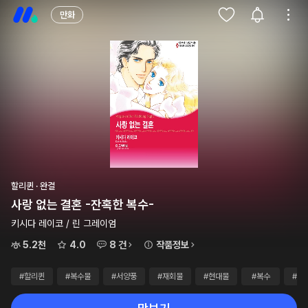
만화
할리퀸 · 완결
사랑 없는 결혼 -잔혹한 복수-
키시다 레이코 / 린 그레이엄
5.2천
4.0
8 건
작품정보
#할리퀸
#복수물
#서양풍
#재회물
#현대물
#복수
#연