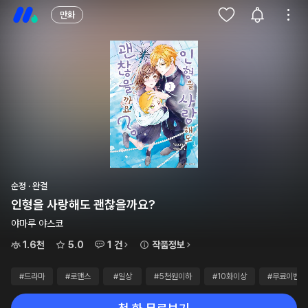
만화
순정 · 완결
인형을 사랑해도 괜찮을까요?
야마루 야스코
1.6천
5.0
1 건
작품정보
#드라마
#로맨스
#일상
#5천원이하
#10화이상
#무료이벤트