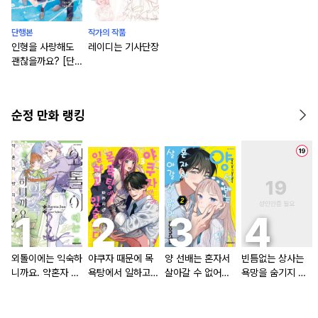
단행본
작가의 작품
인형을 사랑해도
레이디는 기사단장
괜찮을까요? [단
행본]
순정 만화 랭킹
외톨이에는 익숙하
야쿠자 때문에 목
양 선배는 혼자서
빈틈없는 상사는
니까요. 약혼자 방
욕탕에서 일하고
살아갈 수 없어
욕망을 숨기지 않
치 중!
있습니다
[단행본]
는다 (완전판) [스
크롤]