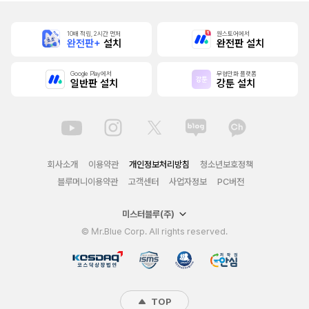
10배 적립, 2시간 먼저
원스토어에서
완전판+
설치
완전판 설치
Google Play에서
무협만화 플랫폼
일반판 설치
강툰 설치
회사소개
이용약관
개인정보처리방침
청소년보호정책
블루머니이용약관
고객센터
사업자정보
PC버전
미스터블루(주)
© Mr.Blue Corp. All rights reserved.
TOP