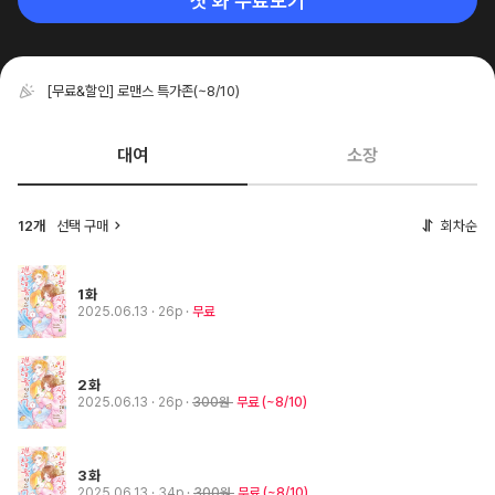
첫 화 무료보기
[무료&할인] 로맨스 특가존
(~8/10)
대여
소장
12개
선택 구매
회차순
1화
2025.06.13
· 26p
무료
2화
2025.06.13
· 26p
300원
무료
(~8/10)
3화
2025.06.13
· 34p
300원
무료
(~8/10)