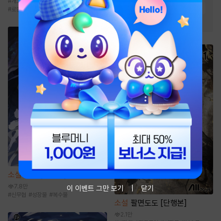
#
개그/코믹
#
드라마
#
일상
#
연하남
#
전문직
#
성장물
#
통쾌함
#
로맨스
#
시스템
#
천재
소설
신객 [단행본]
7.8만
이 이벤트 그만 보기
닫기
#
신무협
#
성장물
#
복수물
소설
팔면도도 [단행본]
2.1만