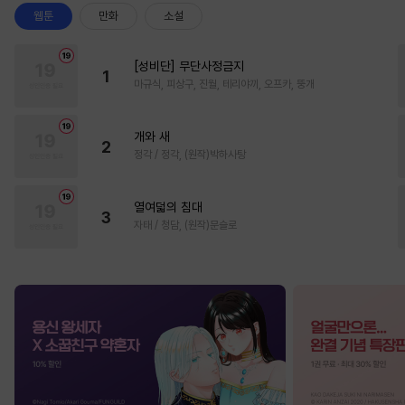
웹툰
만화
소설
[성비단] 무단사정금지
1
마규식, 피상구, 진월, 테리야끼, 오프카, 뚱개
개와 새
2
정각 / 정각, (원작)박하사탕
열여덟의 침대
3
자태 / 청담, (원작)문슬로