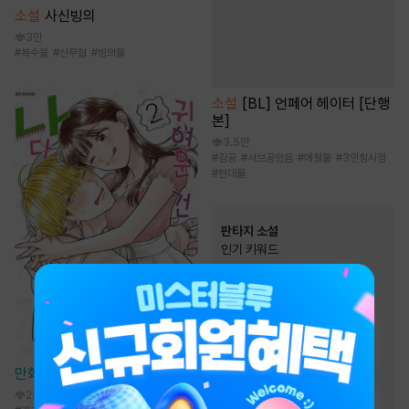
소설
사신빙의
3만
#
복수물
#
신무협
#
빙의물
소설
[BL] 언페어 헤이터 [단행
본]
3.5만
#
강공
#
서브공있음
#
애절물
#
3인칭시점
#
현대물
판타지 소설
인기 키워드
#
스포츠물
#
경영/기업
#
차원이동물
#
이능력
#
복수물
#
빙의물
#
전쟁물
#
회귀물
#
먼치킨
#
환생물
만화
귀여운 건 나다 [단행본]
#
게임시스템
#
비장함
2천
#
생존물
#
유쾌함
#
재벌물