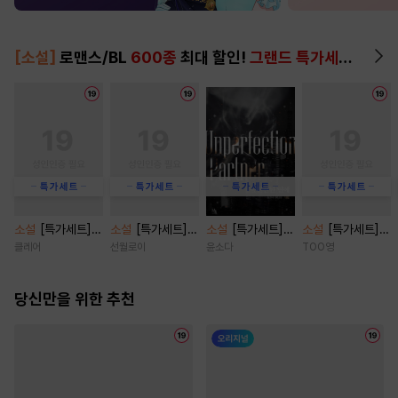
[소설]
로맨스/BL
600종
최대 할인!
그랜드 특가세트
▶
소설
[특가세트]
소설
[특가세트]
소설
[특가세트]
소설
[특가세트]
순정 깡패 [단행
주인마님의 또 다
불건전한 연애 [단
지랄에 진심인 편
클레어
선월로이
윤소다
TOO영
본]
른 주인 [단행본]
행본]
[단행본]
당신만을 위한 추천