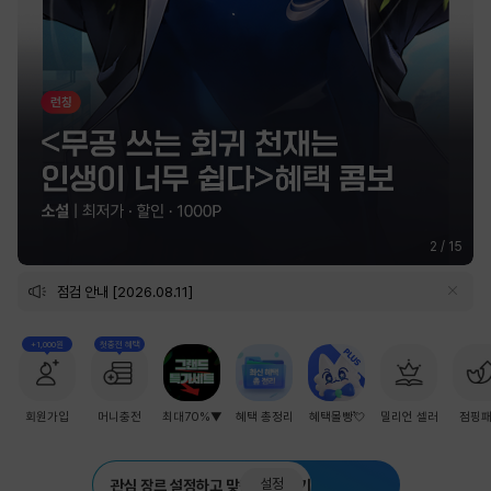
2
/
15
점검 안내 [2026.08.11]
+1,000원
첫충전 혜택
회원가입
머니충전
최대70%▼
혜택 총정리
혜택몰빵💘
밀리언 셀러
점핑
설정
관심 장르 설정하고 맞춤 추천 받기