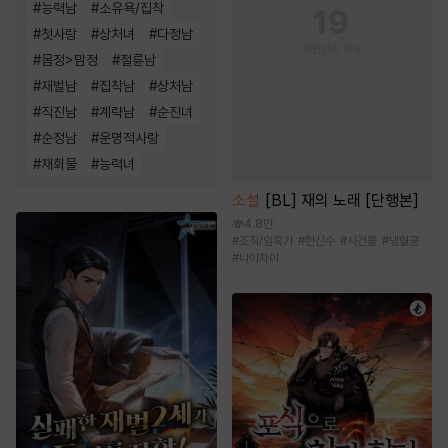
#
능력남
#
소유욕/집착
#
첫사랑
#
상처녀
#
다정남
#
몸정>맘정
#
절륜남
#
재벌남
#
집착남
#
상처남
#
직진남
#
계략남
#
순진녀
#
순정남
#
운명적사랑
#
재회물
#
능력녀
소설
[BL] 재의 노래 [단행본]
4.8만
#
조직/암흑가
#
헌신수
#
사건물
#
냉혈공
#
나이차이