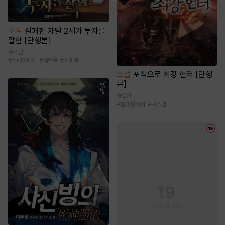
소설
실패한 재벌 2세가 투자를
잘함 [단행본]
4만
#
현대판타지
#
재벌물
#
회귀물
소설
포식으로 최강 헌터 [단행
본]
2만
#
현대판타지
#
시스템