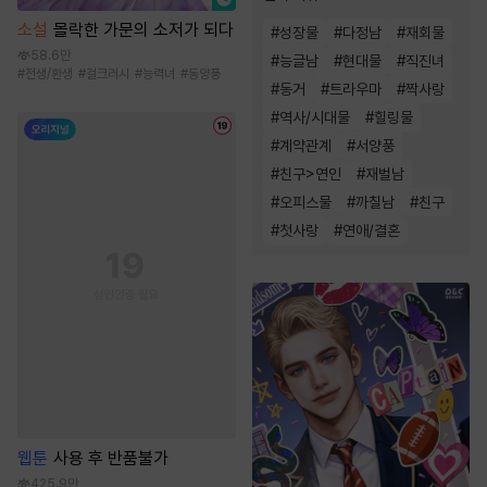
소설
몰락한 가문의 소저가 되다
#
성장물
#
다정남
#
재회물
58.6만
#
능글남
#
현대물
#
직진녀
#
전생/환생
#
걸크러시
#
능력녀
#
동양풍
#
동거
#
트라우마
#
짝사랑
#
역사/시대물
#
힐링물
#
계약관계
#
서양풍
#
친구>연인
#
재벌남
#
오피스물
#
까칠남
#
친구
#
첫사랑
#
연애/결혼
웹툰
사용 후 반품불가
425.9만