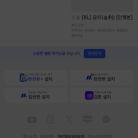
소설
[BL] 금리(金利) [단행본]
2.2만
#
적극수
#
순정수
#
외유내강수
#
절륜공
#
상처공
연재문의
소중한 웹툰 작가님
을 모십니다.
10배 적립, 2시간 먼저
원스토어에서
완전판+
설치
완전판 설치
Google Play에서
무협만화 플랫폼
일반판 설치
강툰 설치
회사소개
이용약관
개인정보처리방침
청소년보호정책