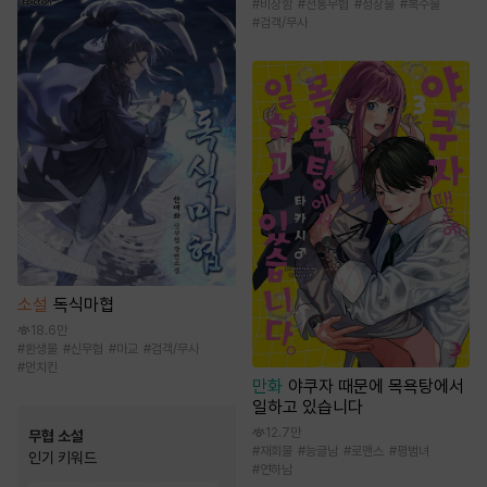
#
비장함
#
전통무협
#
성장물
#
복수물
#
검객/무사
소설
독식마협
18.6만
#
환생물
#
신무협
#
마교
#
검객/무사
#
먼치킨
만화
야쿠자 때문에 목욕탕에서
일하고 있습니다
12.7만
무협 소설
#
재회물
#
능글남
#
로맨스
#
평범녀
인기 키워드
#
연하남