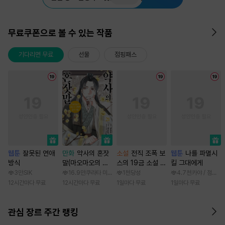
무료쿠폰으로 볼 수 있는 작품
기다리면 무료
선물
점핑패스
웹툰
잘못된 연애
만화
약사의 혼잣
소설
전직 조폭 보
웹툰
나를 파멸시
방식
말(마오마오의 후
스의 19금 소설 속
킬 그대에게
궁 수수께끼 풀이
가정부 빙의기
3만
SIK
16.9만
쿠라타 미노지 / 휴우가 나츠
1천
당성
4.7천
카야 / 점면, 
수첩)
12시간마다 무료
12시간마다 무료
1일마다 무료
1일마다 무료
관심 장르 주간 랭킹