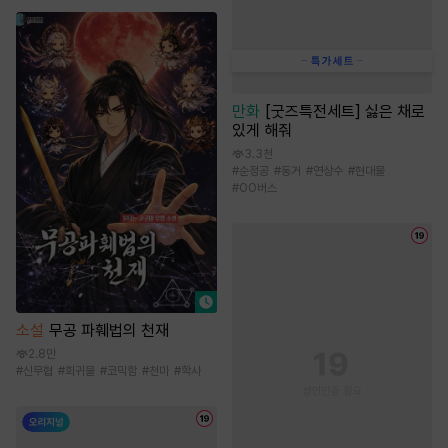
만화
[굿즈특전세트] 싫은 채로
있게 해줘
3.3천
#
순정공
#
동거
#
연상수
#
현대물
#
OO버스
소설
무공 파훼법의 천재
2.8만
#
신무협
#
회귀물
#
코믹함
#
천마
#
학사