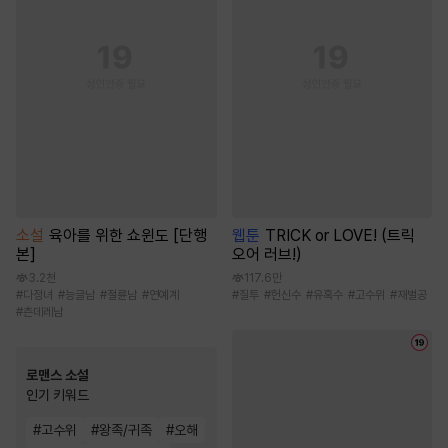
소설
육아를 위한 쇼윈도 [단행
웹툰
TRICK or LOVE! (트릭
본]
오어 러브!)
3.2천
117.6만
#
다정녀
#
능글남
#
절륜남
#
연예계
#
질투
#
헌신수
#
유혹수
#
고수위
#
재벌공
#
츤데레남
로맨스 소설
인기 키워드
#
고수위
#
왕족/귀족
#
오해