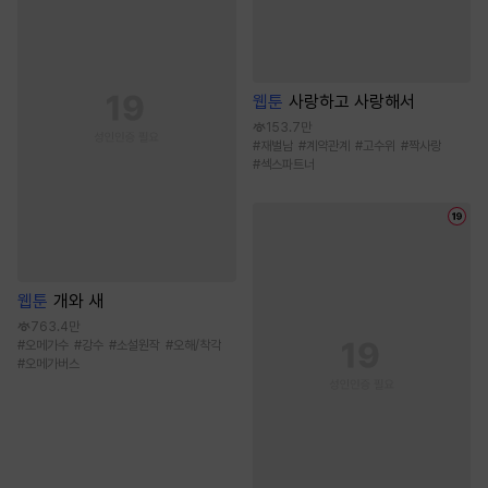
웹툰
사랑하고 사랑해서
153.7만
#
재벌남
#
계약관계
#
고수위
#
짝사랑
#
섹스파트너
웹툰
개와 새
763.4만
#
오메가수
#
강수
#
소설원작
#
오해/착각
#
오메가버스