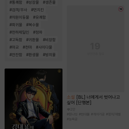
#
통쾌함
#
성장물
#
생존물
#
검객/무사
#
먼치킨
#
차원이동물
#
유쾌함
#
회귀물
#
복수물
#
천하제일인
#
정파
#
고독함
#
귀환물
#
비장함
#
마교
#
천마
#
사이다물
#
잔잔함
#
환생물
#
빙의물
소설
[BL] 너에게서 벗어나고
싶어 [단행본]
2만
#
원나잇
#
현대물
#
개아가공
#
정치/재벌
#
능욕공