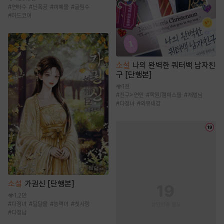
#
연하수
#
난폭공
#
피폐물
#
굴림수
#
하드코어
소설
나의 완벽한 쿼터백 남자친
구 [단행본]
1천
#
친구>연인
#
학원/캠퍼스물
#
재벌남
#
다정녀
#
외유내강
소설
가권신 [단행본]
1.2만
#
다정녀
#
달달물
#
능력녀
#
첫사랑
#
다정남