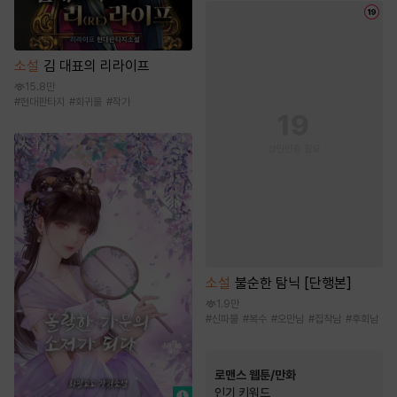
소설
김 대표의 리라이프
15.8만
#
현대판타지
#
회귀물
#
작가
소설
불순한 탐닉 [단행본]
1.9만
#
신파물
#
복수
#
오만남
#
집착남
#
후회남
로맨스 웹툰/만화
인기 키워드