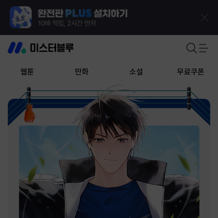
웹툰
만화
소설
무료쿠폰