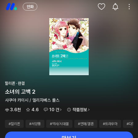
만화
할리퀸 · 완결
소녀의 고백 2
사쿠야 카이시 / 엘리자베스 롤스
3.6천
4.6
10 건
작품정보
#할리퀸
#서양풍
#역사/시대물
#연애/결혼
#트라우마
#다정남