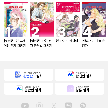
[할리퀸] 린 그레
[할리퀸] 나쁜 남
원 나이트 베이비
이보다 더 나쁠 순
이엄 작가 패키지
자 공략법 패키지
없다
10배 적립, 2시간 먼저
원스토어에서
완전판+
설치
완전판 설치
Google Play에서
무협만화 플랫폼
일반판 설치
강툰 설치