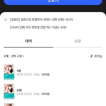
맛보기
[일권만] 일권으로 완결까지! 로맨스 만화 단편
(~8/31)
[100P] 만화 퀴즈 맞추면 전원 머니 지급!
(~8/9)
대여
소장
3개
선택 구매
회차순
1화
2016.03.22
· 44p
300원
2화
2016.03.22
· 44p
300원