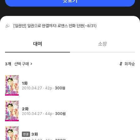
맛보기
[일권만] 일권으로 완결까지! 로맨스 만화 단편
(~8/31)
대여
소장
3개
선택 구매
회차순
1화
2010.04.27
· 42p
300원
2화
2010.04.27
· 44p
300원
3화