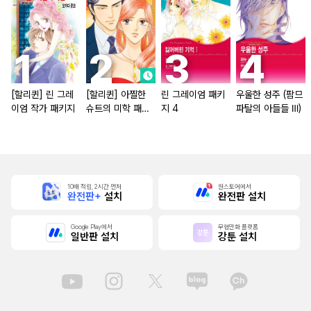
[할리퀸] 린 그레
[할리퀸] 아찔한
린 그레이엄 패키
우울한 성주 (팜므
이엄 작가 패키지
슈트의 미학 패키
지 4
파탈의 아들들 Ⅲ)
지
10배 적립, 2시간 먼저
원스토어에서
완전판+
설치
완전판 설치
Google Play에서
무협만화 플랫폼
일반판 설치
강툰 설치