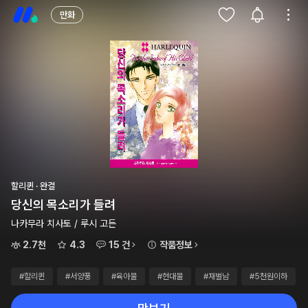
만화
할리퀸 · 완결
당신의 목소리가 들려
나카무라 치사토 / 루시 고든
2.7천
4.3
15 건
작품정보
#할리퀸
#서양풍
#육아물
#현대물
#재벌남
#5천원이하