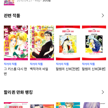
2010.04.27
· 46p
300원
관련 작품
작가의 작품
작가의 작품
작가의 작품
작가의 작품
그 키스를 다시 한
백작가의 비밀
할렘의 신부[전편]
할렘의 신부[후편]
번
할리퀸 만화 랭킹