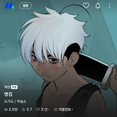
웹툰
액션
명검
도가도 / 하늘소
2.5만
3.7
3 건
작품정보