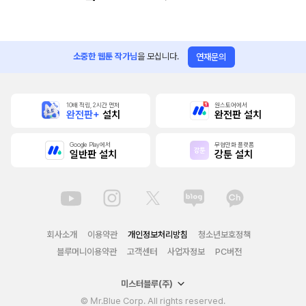
소중한 웹툰 작가님
을 모십니다.
연재문의
10배 적립, 2시간 먼저
원스토어에서
완전판+
설치
완전판 설치
Google Play에서
무협만화 플랫폼
일반판 설치
강툰 설치
회사소개
이용약관
개인정보처리방침
청소년보호정책
블루머니이용약관
고객센터
사업자정보
PC버전
미스터블루(주)
© Mr.Blue Corp. All rights reserved.