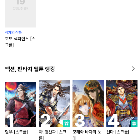
작가의 작품
호모 섹피언스 [스
크롤]
액션, 판타지 웹툰 랭킹
혈우 [스크롤]
아! 형산파 [스크
모래와 바다의 노
신마 [스크롤]
롤]
래