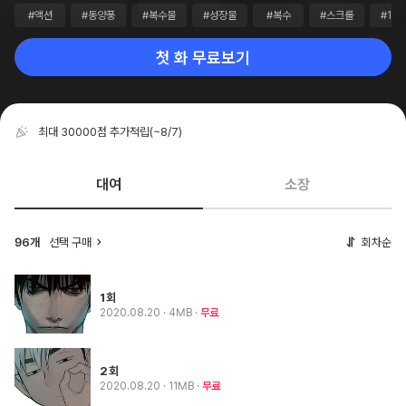
#액션
#동양풍
#복수물
#성장물
#복수
#스크롤
#1만
첫 화 무료보기
최대 30000점 추가적립
(~8/7)
대여
소장
선택 구매
회차순
96개
1회
2020.08.20
· 4MB
무료
2회
2020.08.20
· 11MB
무료