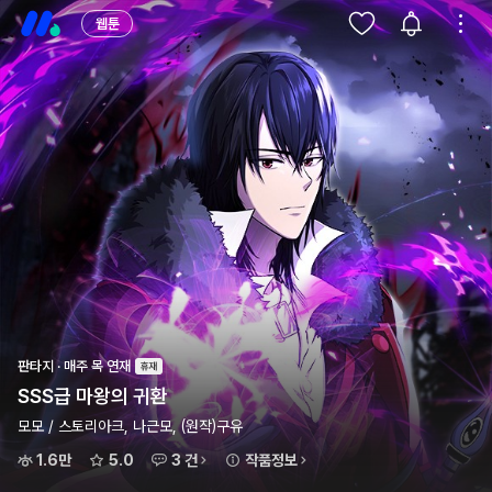
웹툰
판타지 · 매주 목 연재
SSS급 마왕의 귀환
모모 / 스토리아크, 나근모, (원작)구유
1.6만
5.0
3 건
작품정보