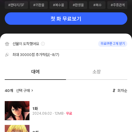
#판타지/SF
#귀환물
#복수물
#환생물
#복수
#주종관계
첫 화 무료보기
선물이 도착했어요
무료쿠폰 2개 받기
최대 30000점 추가적립
(~8/7)
대여
소장
40개
선택 구매
회차순
1화
2024.09.02
· 12MB
무료