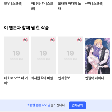
혈우 [스크롤]
아! 형산파 [스크
모래와 바다의 노
신마 [스크롤]
롤]
래
이 웹툰과 함께 찜 한 작품
테소로 오브 더 가
회사원 K의 비밀
인과응보
엔젤릭 레이디
이드
소중한 웹툰 작가님
을 모십니다.
연재문의