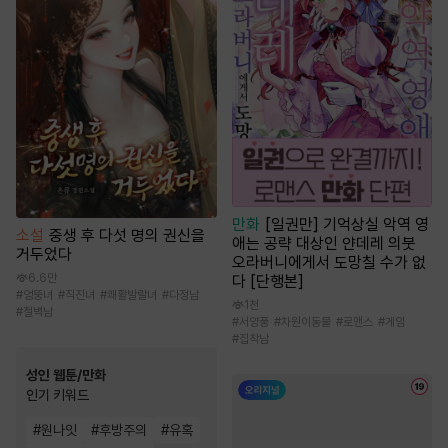
만화
[일권만] 기억상실 악역 영
소설
중생 후 다섯 명의 권신을
애는 공략 대상인 얀데레 의붓
거두었다
오라버니에게서 도망칠 수가 없
6.6만
다 [단행본]
#
엉뚱녀
#
직진녀
#
쾌활발랄녀
#
다정남
1천
#
철벽남
#
서양풍
#
차원이동물
#
로맨스
#
게임
#
집착남
성인 웹툰/만화
인기 키워드
#
원나잇
#
후방주의
#
유혹