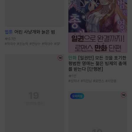
웹툰
어린 사냥개와 늙은 범
6.1만
#
적극수
#
초능력
#
연상수
#
떡대수
#
SF
만화
[일권만] 모든 것을 포기한
평범한 영애는 젊은 빙제의 총애
를 받는다 [단행본]
1천
#
상처녀
#
직진남
#
로맨스
#
서양풍