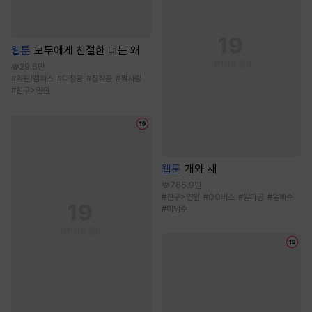
웹툰
모두에게 친절한 너는 왜
29.6만
#
학원/캠퍼스
#
다정공
#
집착공
#
짝사랑
#
친구>연인
웹툰
개와 새
765.9만
#
친구>연인
#
OO버스
#
알파공
#
얼빠수
#
미남수