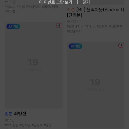
이 이벤트 그만 보기
닫기
1.9만
#
재벌남
#
오해
#
오해/착각
#
몸정>맘정
소설
[BL] 블랙아웃(Blackout)
#
육아물
[단행본]
1.2만
#
외유내강수
#
잔망수
#
순정공
#
사랑꾼공
#
오해/착각
웹툰
쇄빙선
1.1만
#
짝사랑공
#
집착공
#
굴림수
#
일상