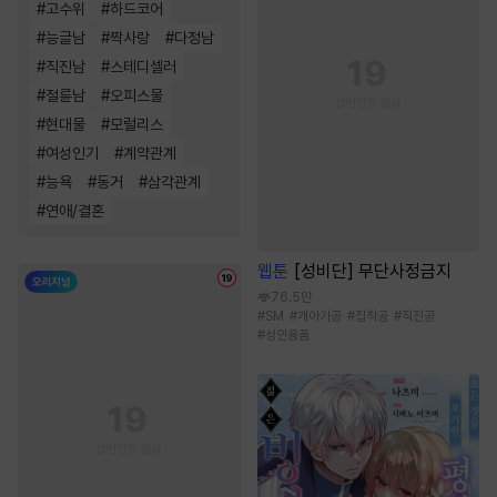
#
고수위
#
하드코어
#
능글남
#
짝사랑
#
다정남
#
직진남
#
스테디셀러
#
절륜남
#
오피스물
#
현대물
#
모럴리스
#
여성인기
#
계약관계
#
능욕
#
동거
#
삼각관계
#
연애/결혼
웹툰
[성비단] 무단사정금지
76.5만
#
SM
#
개아가공
#
집착공
#
직진공
#
성인용품