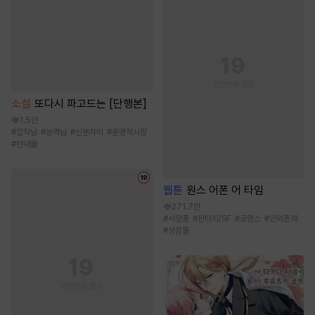
소설
또다시 파고드는 [단행본]
1.5만
#
집착남
#
능력남
#
신분차이
#
운명적사랑
#
현대물
웹툰
원스 어폰 어 타임
271.7만
#
서양풍
#
판타지/SF
#
로맨스
#
인외존재
#
성장물