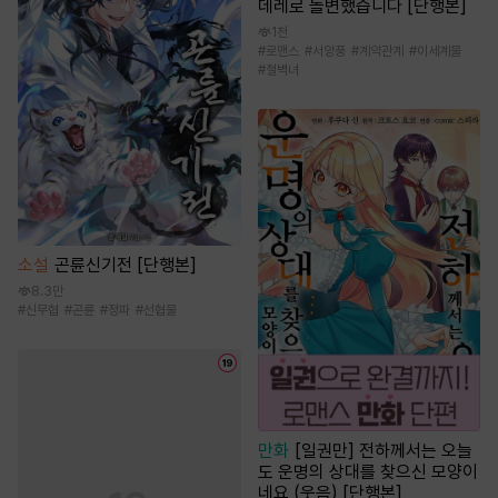
데레로 돌변했습니다 [단행본]
1천
#
로맨스
#
서양풍
#
계약관계
#
이세계물
#
철벽녀
소설
곤륜신기전 [단행본]
8.3만
#
신무협
#
곤륜
#
정파
#
선협물
만화
[일권만] 전하께서는 오늘
도 운명의 상대를 찾으신 모양이
네요 (웃음) [단행본]