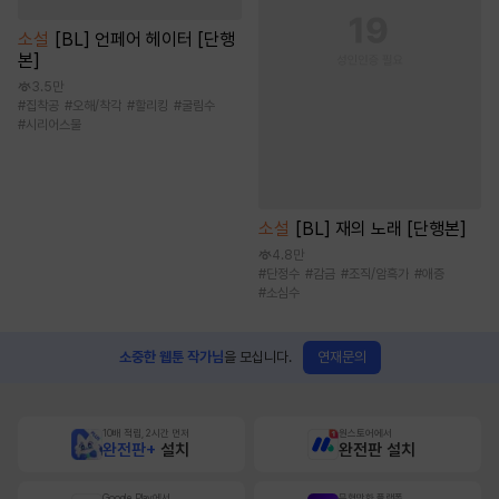
소설
[BL] 언페어 헤이터 [단행
본]
3.5만
#
집착공
#
오해/착각
#
할리킹
#
굴림수
#
시리어스물
소설
[BL] 재의 노래 [단행본]
4.8만
#
단정수
#
감금
#
조직/암흑가
#
애증
#
소심수
연재문의
소중한 웹툰 작가님
을 모십니다.
10배 적립, 2시간 먼저
원스토어에서
완전판+
설치
완전판 설치
Google Play에서
무협만화 플랫폼