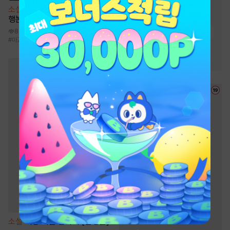
#
상처녀
#
소유욕/집착
소설
청성에는 천마가 산다 [단
행본]
#
계략남
#
왕족/귀족
8.8만
#
능력녀
#
순정남
#
능력남
#
마교
#
환생물
#
도사
#
검객/무사
#
천마
#
재회물
#
고수위
#
운명적사랑
소설
이중 이혼 합의서 [단행본]