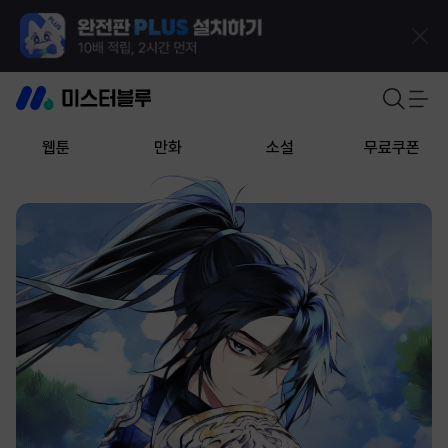
웹툰
만화
소설
무료쿠폰