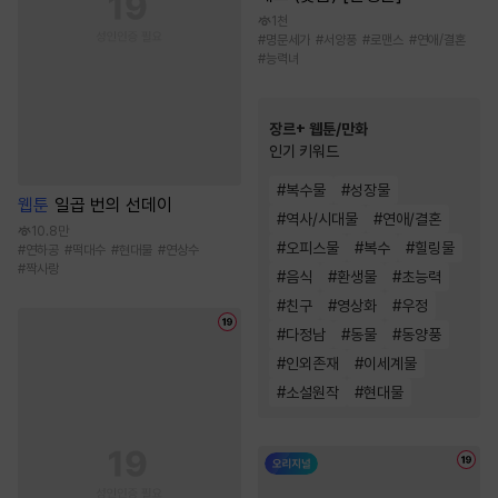
1천
#
명문세가
#
서양풍
#
로맨스
#
연애/결혼
#
능력녀
장르+ 웹툰/만화
인기 키워드
#
복수물
#
성장물
웹툰
일곱 번의 선데이
#
역사/시대물
#
연애/결혼
10.8만
#
오피스물
#
복수
#
힐링물
#
연하공
#
떡대수
#
현대물
#
연상수
#
짝사랑
#
음식
#
환생물
#
초능력
#
친구
#
영상화
#
우정
#
다정남
#
동물
#
동양풍
#
인외존재
#
이세계물
#
소설원작
#
현대물