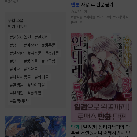
#
삼각관계
웹툰
사용 후 반품불가
428.1만
#
능력공
#
피폐물
#
하드코어
#
오해/착각
무협 소설
#
현대물
인기 키워드
#
천하제일인
#
먼치킨
#
정파
#
비장함
#
생존물
#
잔잔함
#
복수물
#
성장물
#
천마
#
빙의물
#
고독함
#
마교
#
귀환물
#
차원이동물
#
회귀물
#
환생물
#
사이다물
#
유쾌함
#
통쾌함
#
검객/무사
만화
[일권만] 왕태자님과의 약
혼을 거절했더니 어째서인지 얀