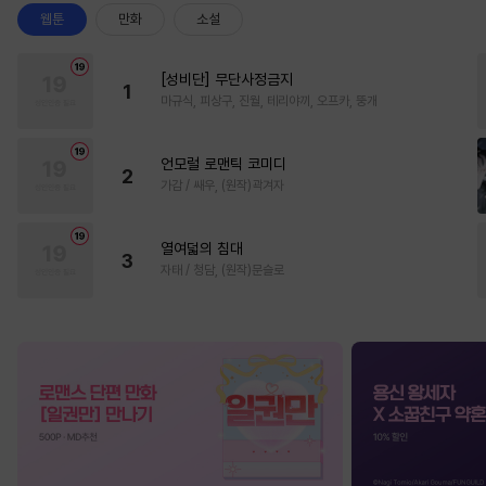
웹툰
만화
소설
[성비단] 무단사정금지
1
마규식, 피상구, 진월, 테리야끼, 오프카, 뚱개
언모럴 로맨틱 코미디
2
가감 / 쌔우, (원작)곽겨자
열여덟의 침대
3
자태 / 청담, (원작)문슬로