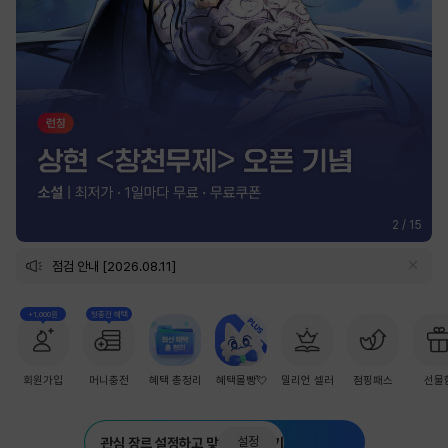
2
/
15
점검 안내 [2026.08.11]
+1,000원
첫충전 혜택
회원가입
머니충전
혜택 총정리
혜택몰빵💘
밀리언 셀러
점핑패스
선물
설정
관심 장르 설정하고 맞춤 추천 받기