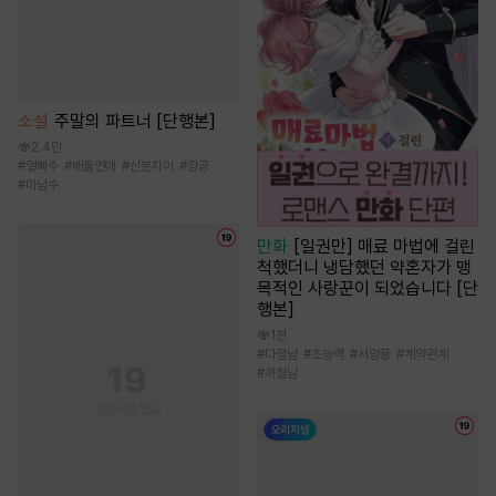
소설
주말의 파트너 [단행본]
2.4만
#
얼빠수
#
배틀연애
#
신분차이
#
강공
#
미남수
만화
[일권만] 매료 마법에 걸린
척했더니 냉담했던 약혼자가 맹
목적인 사랑꾼이 되었습니다 [단
행본]
1천
#
다정남
#
초능력
#
서양풍
#
계약관계
#
까칠남