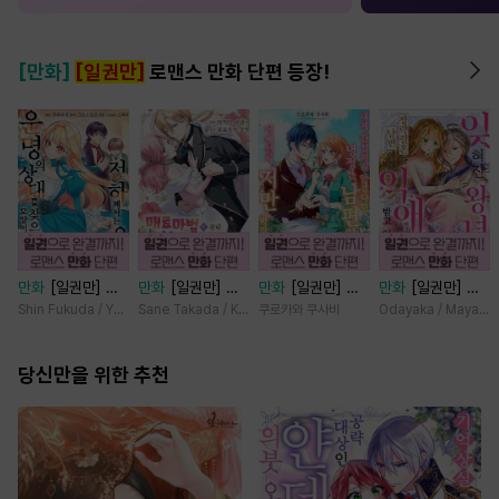
[만화]
[일권만]
로맨스 만화 단편 등장!
만화
[일권만] 전
만화
[일권만] 매
만화
[일권만] 내
만화
[일권만] 잊
하께서는 오늘도
료 마법에 걸린 척
게 간섭하지 않겠
혀진 왕녀지만 정
Shin Fukuda / Yoko Kurosu
Sane Takada / Koki Fuyutsuki
쿠로카와 쿠사비
Odayaka / Maya Ko
운명의 상대를 찾
했더니 냉담했던
다던 냉정한 남편
략결혼 한 남편에
으신 모양이네요
약혼자가 맹목적인
이 어째선지 저만
게 익애받고 있습
(웃음) [단행본]
당신만을 위한 추천
사랑꾼이 되었습니
바라봅니다 [단행
니다 [단행본]
다 [단행본]
본]