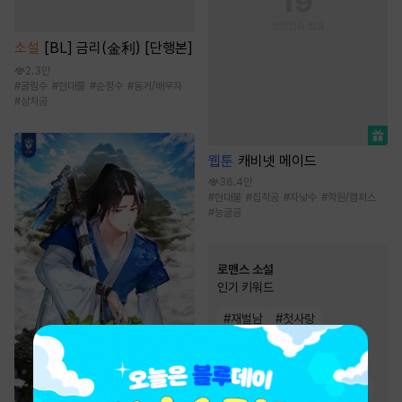
소설
[BL] 금리(金利) [단행본]
2.3만
#
굴림수
#
현대물
#
순정수
#
동거/배우자
#
상처공
웹툰
캐비넷 메이드
36.4만
#
현대물
#
집착공
#
자낮수
#
학원/캠퍼스
#
능글공
로맨스 소설
인기 키워드
#
재벌남
#
첫사랑
#
몸정>맘정
#
절륜남
#
집착남
#
오해
#
상처남
#
순진녀
#
직진남
#
다정남