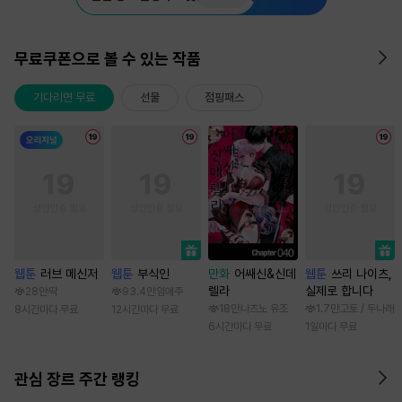
무료쿠폰으로 볼 수 있는 작품
기다리면 무료
선물
점핑패스
웹툰
러브 메신저
웹툰
부식인
만화
어쌔신&신데
웹툰
쓰리 나이츠,
렐라
실제로 합니다
28만
딱
93.4만
임애주
18만
나츠노 유조
1.7만
고토 / 두나래
8시간마다 무료
12시간마다 무료
6시간마다 무료
1일마다 무료
관심 장르 주간 랭킹