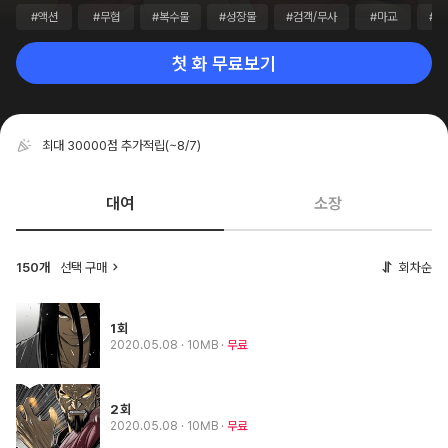
#액션
#무협
#복수물
#성장물
#검객/무사
#마교
#먼
첫 화 무료보기
최대 30000점 추가적립
(~8/7)
대여
소장
150개
선택 구매
회차순
1회
2020.05.08
· 10MB
무료
2회
2020.05.08
· 10MB
무료