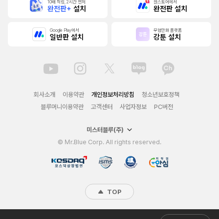
10배 적립, 2시간 먼저
원스토어에서
완전판+
설치
완전판 설치
Google Play에서
무협만화 플랫폼
일반판 설치
강툰 설치
회사소개
이용약관
개인정보처리방침
청소년보호정책
블루머니이용약관
고객센터
사업자정보
PC버전
미스터블루(주)
© Mr.Blue Corp. All rights reserved.
TOP