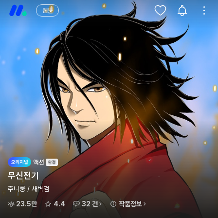
웹툰
액션
무신전기
주니쿵 / 새벽검
23.5만
4.4
32 건
작품정보