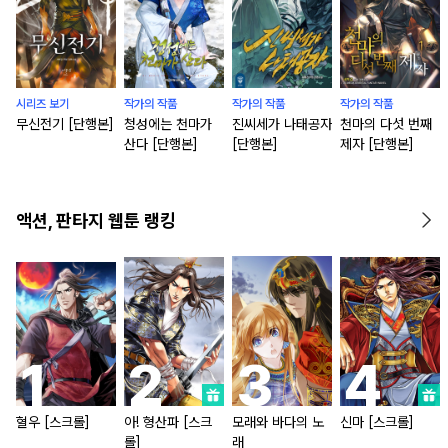
시리즈 보기
작가의 작품
작가의 작품
작가의 작품
무신전기 [단행본]
청성에는 천마가
진씨세가 나태공자
천마의 다섯 번째
산다 [단행본]
[단행본]
제자 [단행본]
액션, 판타지 웹툰 랭킹
혈우 [스크롤]
아! 형산파 [스크
모래와 바다의 노
신마 [스크롤]
롤]
래